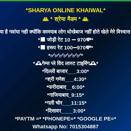
*SHARYA ONLINE KHAIWAL*
🙏 * श्रेया मैडम * 🙏
ा है गवांया नही क्योंकि कामयाब लोग धोखेबाज नहीं होते खेले मेरे विस्वा
*⬛ जोड़ी रेट 10 ➖ 970💸*
*⬛ हरूप रेट 100➖970💸*
*✅✅✅✅✅✅✅*
*🕰गेम्स प्ले विद लास्ट टाइमिंग🕰*
*दिल्ली बाजार___3:00*
*श्री गणेश___4:30*
*फरीदाबाद__6:00*
*गाजियाबाद_9:15*
*गली चोर___11:15*
*दिसावर____3:00*
*PAYTM =* *PHONEPE=* *GOOGLE PE=*
Whatsapp No: 7015304887