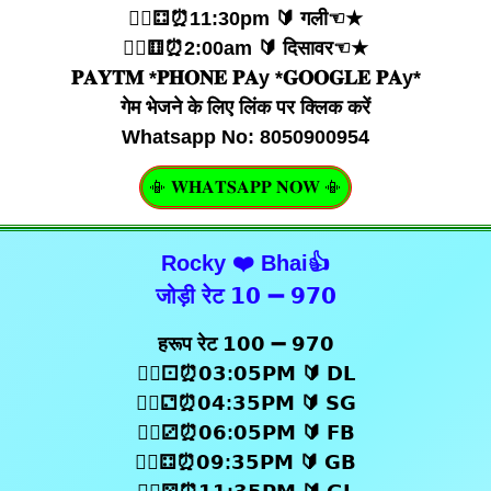
🧜‍♂️⚃⏰11:30pm 🔰 गली☜★
🧜‍♂️⚅⏰2:00am 🔰 दिसावर☜★
𝐏𝐀𝐘𝐓𝐌 *𝐏𝐇𝐎𝐍𝐄 𝐏𝐀y *𝐆𝐎𝐎𝐆𝐋𝐄 𝐏𝐀y*
गेम भेजने के लिए लिंक पर क्लिक करें
Whatsapp No: 8050900954
📳 𝐖𝐇𝐀𝐓𝐒𝐀𝐏𝐏 𝐍𝐎𝐖 📳
Rocky ❤️ Bhai👍
जोड़ी रेट 𝟭𝟬 ➖ 𝟵𝟳𝟬
हरूप रेट 𝟭𝟬𝟬 ➖ 𝟵𝟳𝟬
🧜‍♂️⚀⏰𝟬𝟯:𝟬𝟱𝗣𝗠 🔰 𝗗𝗟
🧜‍♂️⚁⏰𝟬𝟰:𝟯𝟱𝗣𝗠 🔰 𝗦𝗚
🧜‍♂️⚂⏰𝟬𝟲:𝟬𝟱𝗣𝗠 🔰 𝗙𝗕
🧜‍♂️⚃⏰𝟬𝟵:𝟯𝟱𝗣𝗠 🔰 𝗚𝗕