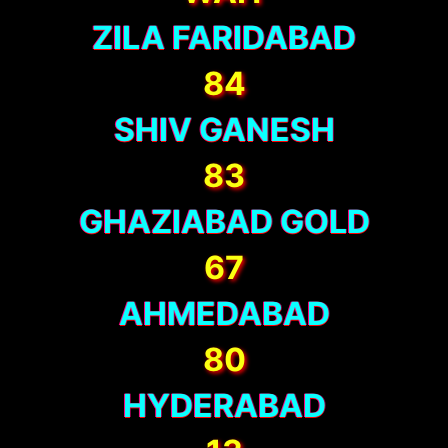
ZILA FARIDABAD
84
SHIV GANESH
83
GHAZIABAD GOLD
67
AHMEDABAD
80
HYDERABAD