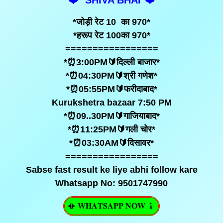
❤️ *SHIVA BHAI*❤️
*जोड़ी रेट 10 का 970*
*हरूप रेट 100का 970*
=================
*⏰3:00PM🔰दिल्ली बाजार*
*⏰04:30PM🔰श्री गणेश*
*⏰05:55PM🔰फरीदाबाद*
Kurukshetra bazaar 7:50 PM
*⏰09..30PM🔰गाजियाबाद*
*⏰11:25PM🔰गली चोर*
*⏰03:30AM🔰दिसावर*
=================
Sabse fast result ke liye abhi follow kare
Whatsapp No: 9501747990
📳 𝐖𝐇𝐀𝐓𝐒𝐀𝐏𝐏 𝐍𝐎𝐖 📳