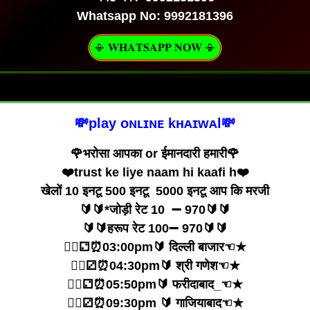
Whatsapp No: 9992181396
📳 𝐖𝐇𝐀𝐓𝐒𝐀𝐏𝐏 𝐍𝐎𝐖 📳
💸play oɴʟɪɴᴇ kʜᴀɪᴡᴀl💸
🌹भरोसा आपका or ईमानदारी हमारी🌹
❤️trust ke liye naam hi kaafi h❤️
खेलों 10 इनटू 500 इनटू 5000 इनटू आप कि मरजी
🔰🔰*जोड़ी रेट 10 ➖ 970🔰🔰
🔰🔰हरूप रेट 100➖ 970🔰🔰
🧜‍♂️⚁⏰03:00pm🔰 दिल्ली बाजार☜★
🧜‍♂️⚂⏰04:30pm🔰 श्री गणेश☜★
🧜‍♂️⚁⏰05:50pm🔰 फरीदाबाद_☜★
🧜‍♂️⚂⏰09:30pm 🔰 गाजियाबाद☜★