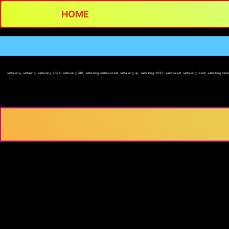
HOME
satta king, sattaking, satta king 2026, satta king 786, satta king online result, satta king up, satta king 2025, satta result, satta king result, satta king far