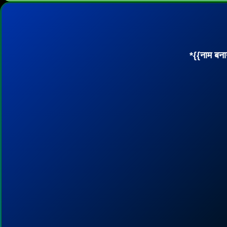
*{{नाम बनाय