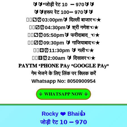
🔰🔰*जोड़ी रेट 10 ➖ 970🔰🔰
🔰🔰हरूप रेट 100➖ 970🔰🔰
🧜‍♂️⚁⏰03:00pm🔰 दिल्ली बाजार☜★
🧜‍♂️⚂⏰04:30pm🔰 श्री गणेश☜★
🧜‍♂️⚁⏰05:50pm🔰 फरीदाबाद_☜★
🧜‍♂️⚂⏰09:30pm 🔰 गाजियाबाद☜★
🧜‍♂️⚃⏰11:30pm 🔰 गली☜★
🧜‍♂️⚅⏰2:00am 🔰 दिसावर☜★
𝐏𝐀𝐘𝐓𝐌 *𝐏𝐇𝐎𝐍𝐄 𝐏𝐀y *𝐆𝐎𝐎𝐆𝐋𝐄 𝐏𝐀y*
गेम भेजने के लिए लिंक पर क्लिक करें
Whatsapp No: 8050900954
📳 𝐖𝐇𝐀𝐓𝐒𝐀𝐏𝐏 𝐍𝐎𝐖 📳
Rocky ❤️ Bhai👍
जोड़ी रेट 𝟭𝟬 ➖ 𝟵𝟳𝟬