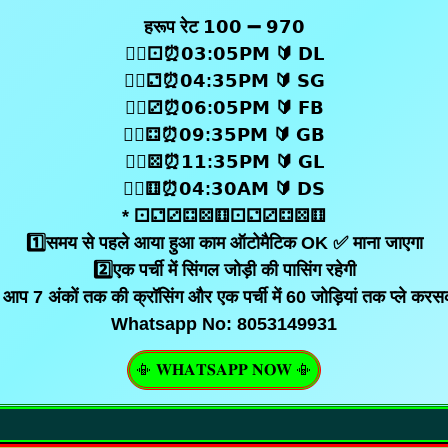
हरूप रेट 𝟭𝟬𝟬 ➖ 𝟵𝟳𝟬
🧜‍♂️⚀⏰𝟬𝟯:𝟬𝟱𝗣𝗠 🔰 𝗗𝗟
🧜‍♂️⚁⏰𝟬𝟰:𝟯𝟱𝗣𝗠 🔰 𝗦𝗚
🧜‍♂️⚂⏰𝟬𝟲:𝟬𝟱𝗣𝗠 🔰 𝗙𝗕
🧜‍♂️⚃⏰𝟬𝟵:𝟯𝟱𝗣𝗠 🔰 𝗚𝗕
🧜‍♂️⚄⏰𝟭𝟭:𝟯𝟱𝗣𝗠 🔰 𝗚𝗟
🧜‍♂️⚅⏰𝟬𝟰:𝟯𝟬𝗔𝗠 🔰 𝗗𝗦
* ⚀⚁⚂⚃⚄⚅⚀⚁⚂⚃⚄⚅
1️⃣समय से पहले आया हुआ काम ऑटोमैटिक OK ✅ माना जाएगा
2️⃣एक पर्ची में सिंगल जोड़ी की पासिंग रहेगी
स आप 7 अंकों तक की क्रॉसिंग और एक पर्ची में 60 जोड़ियां तक प्ले 
Whatsapp No: 8053149931
📳 𝐖𝐇𝐀𝐓𝐒𝐀𝐏𝐏 𝐍𝐎𝐖 📳