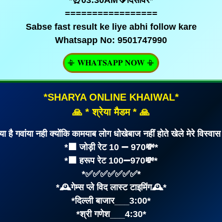
*⏰03:30AM🔰दिसावर*
=================
Sabse fast result ke liye abhi follow kare
Whatsapp No: 9501747990
📳 𝐖𝐇𝐀𝐓𝐒𝐀𝐏𝐏 𝐍𝐎𝐖 📳
*SHARYA ONLINE KHAIWAL*
🙏 * श्रेया मैडम * 🙏
ा है गवांया नही क्योंकि कामयाब लोग धोखेबाज नहीं होते खेले मेरे विस्वा
*⬛ जोड़ी रेट 10 ➖ 970💸*
*⬛ हरूप रेट 100➖970💸*
*✅✅✅✅✅✅✅*
*🕰गेम्स प्ले विद लास्ट टाइमिंग🕰*
*दिल्ली बाजार___3:00*
*श्री गणेश___4:30*