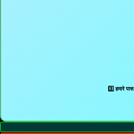
3️⃣ हमारे पा