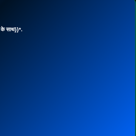
स के साथ}}*.