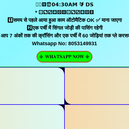
🧜‍♂️⚅⏰𝟬𝟰:𝟯𝟬𝗔𝗠 🔰 𝗗𝗦
* ⚀⚁⚂⚃⚄⚅⚀⚁⚂⚃⚄⚅
1️⃣समय से पहले आया हुआ काम ऑटोमैटिक OK ✅ माना जाएगा
2️⃣एक पर्ची में सिंगल जोड़ी की पासिंग रहेगी
स आप 7 अंकों तक की क्रॉसिंग और एक पर्ची में 60 जोड़ियां तक प्ले 
Whatsapp No: 8053149931
📳 𝐖𝐇𝐀𝐓𝐒𝐀𝐏𝐏 𝐍𝐎𝐖 📳