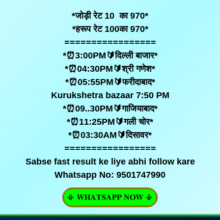
*जोड़ी रेट 10 का 970*
*हरूप रेट 100का 970*
=================
*⏰3:00PM🔰दिल्ली बाजार*
*⏰04:30PM🔰श्री गणेश*
*⏰05:55PM🔰फरीदाबाद*
Kurukshetra bazaar 7:50 PM
*⏰09..30PM🔰गाजियाबाद*
*⏰11:25PM🔰गली चोर*
*⏰03:30AM🔰दिसावर*
=================
Sabse fast result ke liye abhi follow kare
Whatsapp No: 9501747990
📳 𝐖𝐇𝐀𝐓𝐒𝐀𝐏𝐏 𝐍𝐎𝐖 📳