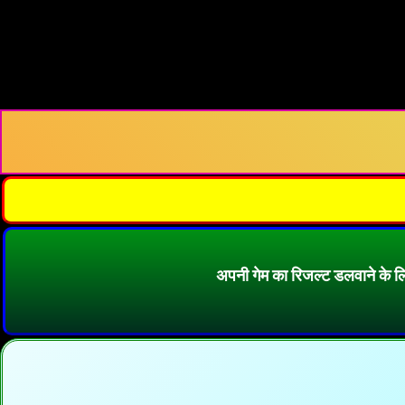
अपनी गेम का रिजल्ट डलवाने के लि