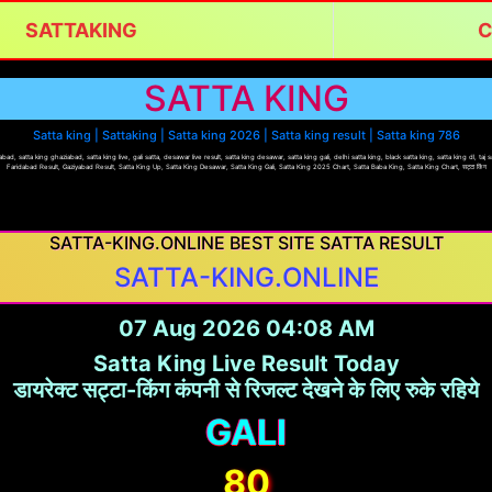
SATTAKING
C
SATTA KING
Satta king | Sattaking | Satta king 2026 | Satta king result | Satta king 786
idabad, satta king ghaziabad, satta king live, gali satta, desawar live result, satta king desawar, satta king gali, delhi satta king, black satta king, satta king dl,
Faridabad Result, Gaziyabad Result, Satta King Up, Satta King Desawar, Satta King Gali, Satta King 2025 Chart, Satta Baba King, Satta King Chart, सट्टा किंग
S
SATTA-KING.ONLINE BEST SITE SATTA RESULT
SATTA-KING.ONLINE
07 Aug 2026 04:08 AM
Satta King Live Result Today
डायरेक्ट सट्टा-किंग कंपनी से रिजल्ट देखने के लिए रुके रहिये
GALI
80