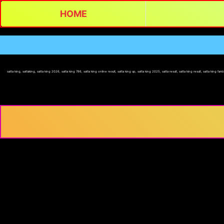
HOME
satta king, sattaking, satta king 2026, satta king 786, satta king online result, satta king up, satta king 2025, satta result, satta king result, satta king far