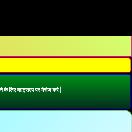
 के लिए व्हाट्सएप पर मैसेज करे |