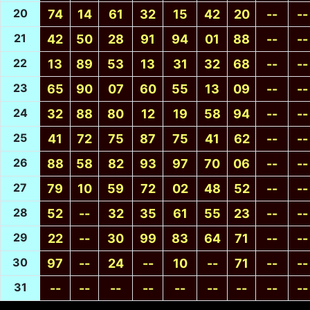
20
74
14
61
32
15
42
20
--
--
21
42
50
28
91
94
01
88
--
--
22
13
89
53
13
31
32
68
--
--
23
65
90
07
60
55
13
09
--
--
24
32
88
80
12
19
58
94
--
--
25
41
72
75
87
75
41
62
--
--
26
88
58
82
93
97
70
06
--
--
27
79
10
59
72
02
48
52
--
--
28
52
--
32
35
61
55
23
--
--
29
22
--
30
99
83
64
71
--
--
30
97
--
24
--
10
--
71
--
--
31
--
--
--
--
--
--
--
--
--