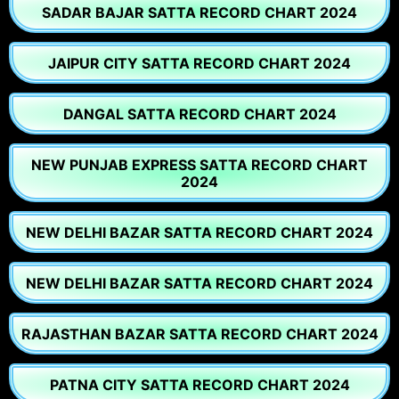
SADAR BAJAR SATTA RECORD CHART 2024
JAIPUR CITY SATTA RECORD CHART 2024
DANGAL SATTA RECORD CHART 2024
NEW PUNJAB EXPRESS SATTA RECORD CHART
2024
NEW DELHI BAZAR SATTA RECORD CHART 2024
NEW DELHI BAZAR SATTA RECORD CHART 2024
RAJASTHAN BAZAR SATTA RECORD CHART 2024
PATNA CITY SATTA RECORD CHART 2024