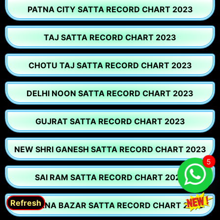
PATNA CITY SATTA RECORD CHART 2023
TAJ SATTA RECORD CHART 2023
CHOTU TAJ SATTA RECORD CHART 2023
DELHI NOON SATTA RECORD CHART 2023
GUJRAT SATTA RECORD CHART 2023
NEW SHRI GANESH SATTA RECORD CHART 2023
SAI RAM SATTA RECORD CHART 2023
HARYANA BAZAR SATTA RECORD CHART 2023