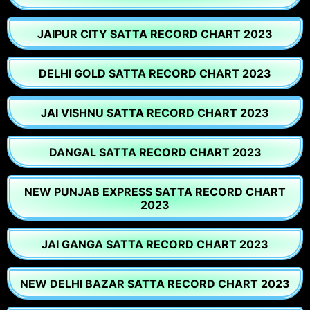
JAIPUR CITY SATTA RECORD CHART 2023
DELHI GOLD SATTA RECORD CHART 2023
JAI VISHNU SATTA RECORD CHART 2023
DANGAL SATTA RECORD CHART 2023
NEW PUNJAB EXPRESS SATTA RECORD CHART
2023
JAI GANGA SATTA RECORD CHART 2023
NEW DELHI BAZAR SATTA RECORD CHART 2023