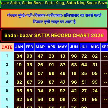
zar Satta King, Satta King Sadar Bazar, Sadar Bazar Satta 
गोल्डन मुंबई-गली-दिसावर-फरीदाबाद-ग़ज़िआबाद का सबसे पहले
रिजल्ट इसी साइट पर आता है
Sadar bazar SATTA RECORD CHART 2026
JAN
FEB
MAR
APR
MAY
JUN
JUL
AUG
SE
DATE
1
84
98
47
23
13
98
72
82
--
2
19
35
26
91
87
53
64
31
--
3
70
99
07
96
49
16
35
05
--
4
82
87
59
87
47
96
51
99
--
5
65
83
94
63
93
42
27
24
--
6
42
58
56
08
06
72
21
95
--
7