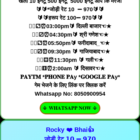
खेलों 10 इनटू 500 इनटू 5000 इनटू आप कि मरजी
🔰🔰*जोड़ी रेट 10 ➖ 970🔰🔰
🔰🔰हरूप रेट 100➖ 970🔰🔰
🧜‍♂️⚁⏰03:00pm🔰 दिल्ली बाजार☜★
🧜‍♂️⚂⏰04:30pm🔰 श्री गणेश☜★
🧜‍♂️⚁⏰05:50pm🔰 फरीदाबाद_☜★
🧜‍♂️⚂⏰09:30pm 🔰 गाजियाबाद☜★
🧜‍♂️⚃⏰11:30pm 🔰 गली☜★
🧜‍♂️⚅⏰2:00am 🔰 दिसावर☜★
𝐏𝐀𝐘𝐓𝐌 *𝐏𝐇𝐎𝐍𝐄 𝐏𝐀y *𝐆𝐎𝐎𝐆𝐋𝐄 𝐏𝐀y*
गेम भेजने के लिए लिंक पर क्लिक करें
Whatsapp No: 8050900954
📳 𝐖𝐇𝐀𝐓𝐒𝐀𝐏𝐏 𝐍𝐎𝐖 📳
Rocky ❤️ Bhai👍
जोड़ी रेट 𝟭𝟬 ➖ 𝟵𝟳𝟬