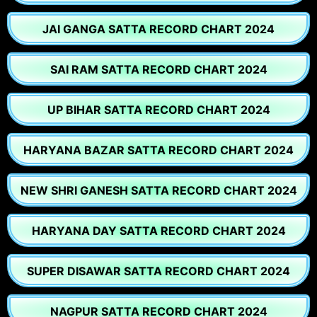
JAI GANGA SATTA RECORD CHART 2024
SAI RAM SATTA RECORD CHART 2024
UP BIHAR SATTA RECORD CHART 2024
HARYANA BAZAR SATTA RECORD CHART 2024
NEW SHRI GANESH SATTA RECORD CHART 2024
HARYANA DAY SATTA RECORD CHART 2024
SUPER DISAWAR SATTA RECORD CHART 2024
NAGPUR SATTA RECORD CHART 2024