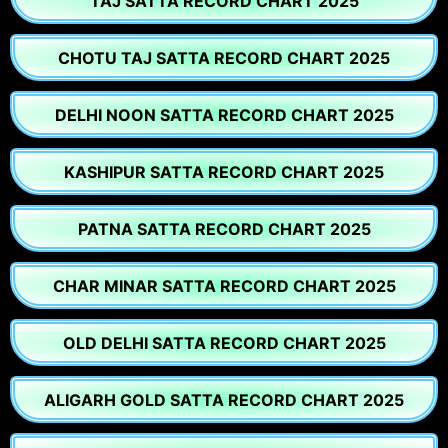
TAJ SATTA RECORD CHART 2025
CHOTU TAJ SATTA RECORD CHART 2025
DELHI NOON SATTA RECORD CHART 2025
KASHIPUR SATTA RECORD CHART 2025
PATNA SATTA RECORD CHART 2025
CHAR MINAR SATTA RECORD CHART 2025
OLD DELHI SATTA RECORD CHART 2025
ALIGARH GOLD SATTA RECORD CHART 2025