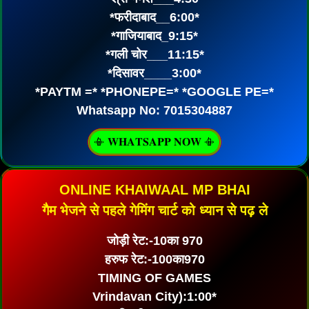
*फरीदाबाद__6:00*
*गाजियाबाद_9:15*
*गली चोर___11:15*
*दिसावर____3:00*
*PAYTM =* *PHONEPE=* *GOOGLE PE=*
Whatsapp No: 7015304887
📳 𝐖𝐇𝐀𝐓𝐒𝐀𝐏𝐏 𝐍𝐎𝐖 📳
ONLINE KHAIWAAL MP BHAI
गैम भेजने से पहले गेमिंग चार्ट को ध्यान से पढ़ ले
जोड़ी रेट:-10का 970
हरुफ रेट:-100का970
TIMING OF GAMES
Vrindavan City):1:00*