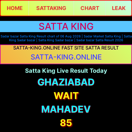
HOME
SATTAKING
CHART
LEAK
SATTA KING
Sadar bazar Satta King Result chart of 06 Aug 2026 | Sadar Market Satta King | Satta
King Sadar bazar | Satta King Sadar bazar | Sadar bazar Satta Result 2026
SATTA-KING.ONLINE FAST SITE SATTA RESULT
SATTA-KING.ONLINE
Satta King Live Result Today
GHAZIABAD
WAIT
MAHADEV
85