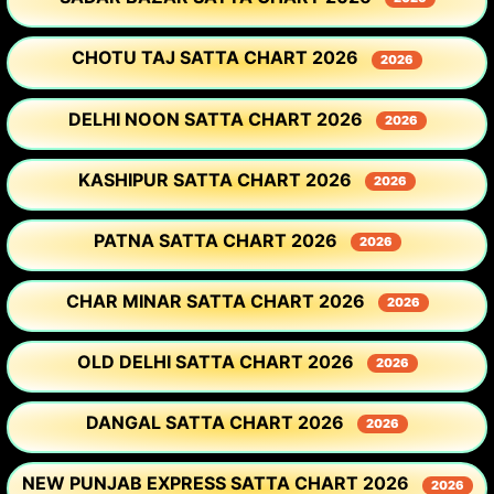
CHOTU TAJ SATTA CHART 2026
2026
DELHI NOON SATTA CHART 2026
2026
KASHIPUR SATTA CHART 2026
2026
PATNA SATTA CHART 2026
2026
CHAR MINAR SATTA CHART 2026
2026
OLD DELHI SATTA CHART 2026
2026
DANGAL SATTA CHART 2026
2026
NEW PUNJAB EXPRESS SATTA CHART 2026
2026