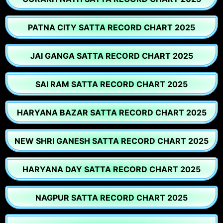
PATNA CITY SATTA RECORD CHART 2025
JAI GANGA SATTA RECORD CHART 2025
SAI RAM SATTA RECORD CHART 2025
HARYANA BAZAR SATTA RECORD CHART 2025
NEW SHRI GANESH SATTA RECORD CHART 2025
HARYANA DAY SATTA RECORD CHART 2025
NAGPUR SATTA RECORD CHART 2025