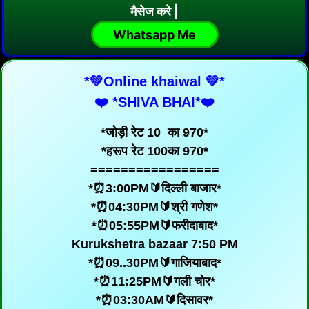
मैसेज करे |
Whatsapp Me
*💚Online khaiwal 💚*
❤️ *SHIVA BHAI*❤️
*जोड़ी रेट 10 का 970*
*हरूप रेट 100का 970*
=================
*⏰3:00PM🔰दिल्ली बाजार*
*⏰04:30PM🔰श्री गणेश*
*⏰05:55PM🔰फरीदाबाद*
Kurukshetra bazaar 7:50 PM
*⏰09..30PM🔰गाजियाबाद*
*⏰11:25PM🔰गली चोर*
*⏰03:30AM🔰दिसावर*