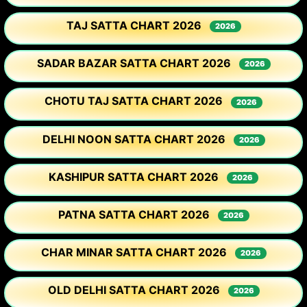
TAJ SATTA CHART 2026
2026
SADAR BAZAR SATTA CHART 2026
2026
CHOTU TAJ SATTA CHART 2026
2026
DELHI NOON SATTA CHART 2026
2026
KASHIPUR SATTA CHART 2026
2026
PATNA SATTA CHART 2026
2026
CHAR MINAR SATTA CHART 2026
2026
OLD DELHI SATTA CHART 2026
2026