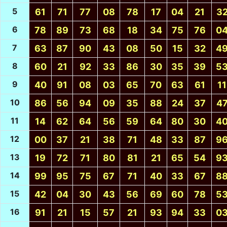
5
61
71
77
08
78
17
04
21
3
6
78
89
73
68
18
34
75
76
0
7
63
87
90
43
08
50
15
32
4
8
60
21
92
33
86
30
35
39
5
9
40
91
08
03
65
70
63
61
11
10
86
56
94
09
35
88
24
37
4
11
14
62
64
56
59
64
80
30
4
12
00
37
21
38
71
48
33
87
9
13
19
72
71
80
81
21
65
54
9
14
99
95
75
67
71
40
33
67
8
15
42
04
30
43
56
69
60
78
5
16
91
21
15
57
21
93
94
33
0