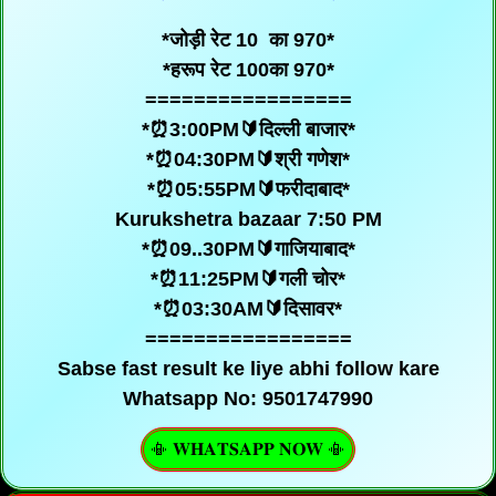
*जोड़ी रेट 10 का 970*
*हरूप रेट 100का 970*
=================
*⏰3:00PM🔰दिल्ली बाजार*
*⏰04:30PM🔰श्री गणेश*
*⏰05:55PM🔰फरीदाबाद*
Kurukshetra bazaar 7:50 PM
*⏰09..30PM🔰गाजियाबाद*
*⏰11:25PM🔰गली चोर*
*⏰03:30AM🔰दिसावर*
=================
Sabse fast result ke liye abhi follow kare
Whatsapp No: 9501747990
📳 𝐖𝐇𝐀𝐓𝐒𝐀𝐏𝐏 𝐍𝐎𝐖 📳