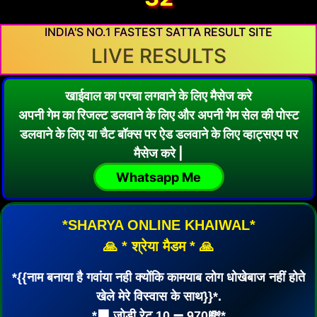
INDIA'S NO.1 FASTEST SATTA RESULT SITE
LIVE RESULTS
खाईवाल का परचा लगवाने के लिए मैसेज करे
अपनी गेम का रिजल्ट डलवाने के लिए और अपनी गेम सेल की पोस्ट
डलवाने के लिए या चैट बॉक्स पर ऐड डलवाने के लिए व्हाट्सएप पर
मैसेज करे |
Whatsapp Me
*SHARYA ONLINE KHAIWAL*
🙏 * श्रेया मैडम * 🙏
*{{नाम बनाया है गवांया नही क्योंकि कामयाब लोग धोखेबाज नहीं होते
खेले मेरे विस्वास के साथ}}*.
*⬛ जोड़ी रेट 10 ➖ 970💸*