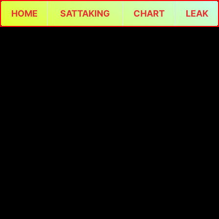
HOME
SATTAKING
CHART
LEAK