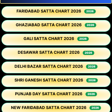
FARIDABAD SATTA CHART 2026
2026
GHAZIABAD SATTA CHART 2026
2026
GALI SATTA CHART 2026
2026
DESAWAR SATTA CHART 2026
2026
DELHI BAZAR SATTA CHART 2026
2026
SHRI GANESH SATTA CHART 2026
2026
PUNJAB DAY SATTA CHART 2026
2026
NEW FARIDABAD SATTA CHART 2026
2026