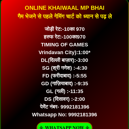
ONLINE KHAIWAAL MP BHAI
गैम भेजने से पहले गेमिंग चार्ट को ध्यान से पढ़ ले
जोड़ी रेट:-10का 970
हरुफ रेट:-100का970
TIMING OF GAMES
Vrindavan City):1:00*
DL(दिल्ली बाज़ार):-3:00
SG (श्री गणेश) :-4:30
FD (फरीदाबाद) :-5:55
GD (गाज़ियाबाद) :-9:35
GL (गली) :-11:35
DS (दिसावर) :-2:00
पेमेंट नंबर- 9992181396
Whatsapp No: 9992181396
📳 𝐖𝐇𝐀𝐓𝐒𝐀𝐏𝐏 𝐍𝐎𝐖 📳