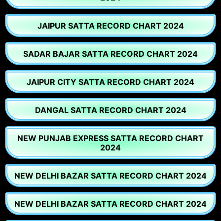
JAIPUR SATTA RECORD CHART 2024
SADAR BAJAR SATTA RECORD CHART 2024
JAIPUR CITY SATTA RECORD CHART 2024
DANGAL SATTA RECORD CHART 2024
NEW PUNJAB EXPRESS SATTA RECORD CHART
2024
NEW DELHI BAZAR SATTA RECORD CHART 2024
NEW DELHI BAZAR SATTA RECORD CHART 2024