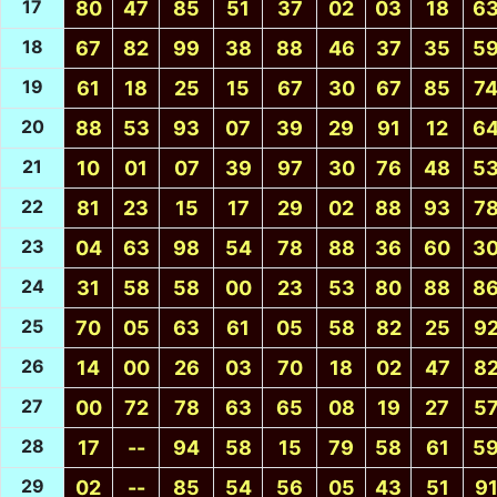
17
80
47
85
51
37
02
03
18
6
18
67
82
99
38
88
46
37
35
5
19
61
18
25
15
67
30
67
85
7
20
88
53
93
07
39
29
91
12
6
21
10
01
07
39
97
30
76
48
5
22
81
23
15
17
29
02
88
93
7
23
04
63
98
54
78
88
36
60
3
24
31
58
58
00
23
53
80
88
8
25
70
05
63
61
05
58
82
25
9
26
14
00
26
03
70
18
02
47
8
27
00
72
78
63
65
08
19
27
5
28
17
--
94
58
15
79
58
61
5
29
02
--
85
54
56
05
43
51
9