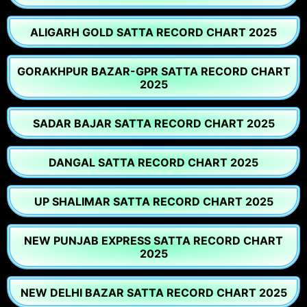
ALIGARH GOLD SATTA RECORD CHART 2025
GORAKHPUR BAZAR-GPR SATTA RECORD CHART
2025
SADAR BAJAR SATTA RECORD CHART 2025
DANGAL SATTA RECORD CHART 2025
UP SHALIMAR SATTA RECORD CHART 2025
NEW PUNJAB EXPRESS SATTA RECORD CHART
2025
NEW DELHI BAZAR SATTA RECORD CHART 2025