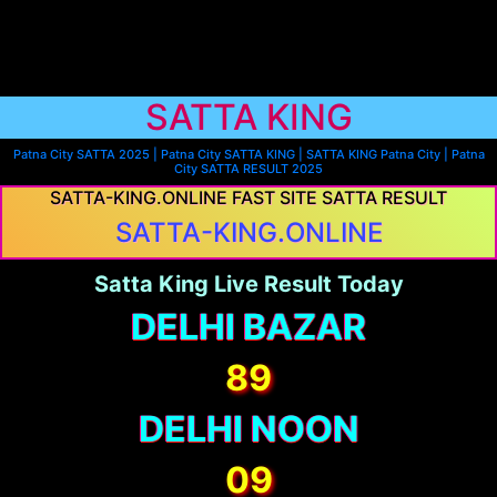
SATTA KING
Patna City SATTA 2025 | Patna City SATTA KING | SATTA KING Patna City | Patna
City SATTA RESULT 2025
SATTA-KING.ONLINE FAST SITE SATTA RESULT
SATTA-KING.ONLINE
Satta King Live Result Today
DELHI BAZAR
89
DELHI NOON
09