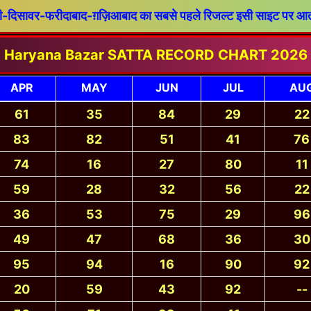
ी-दिसावर-फरीदाबाद-ग़ज़िआबाद का सबसे पहले रिजल्ट इसी साइट पर आता
Haryana Bazar SATTA RECORD CHART 2026
APR
MAY
JUN
JUL
AU
61
35
84
29
22
83
82
51
41
76
74
16
27
80
11
59
28
32
56
22
36
53
75
29
96
49
47
68
36
30
95
94
16
90
92
20
59
43
92
--