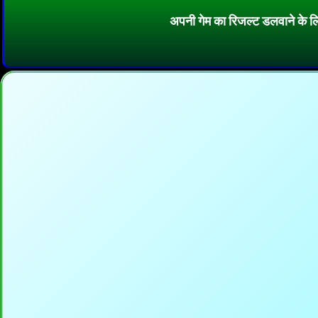
अपनी गेम का रिजल्ट डलवाने के लि