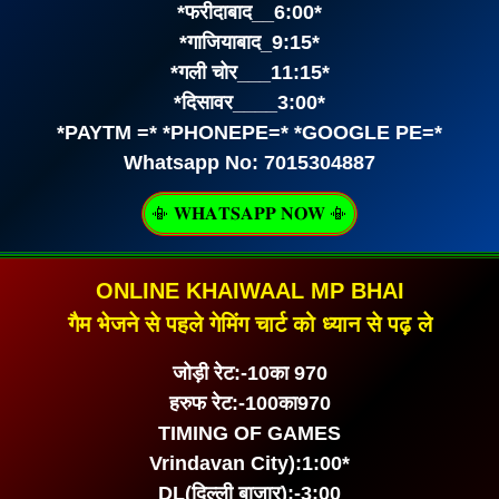
*फरीदाबाद__6:00*
*गाजियाबाद_9:15*
*गली चोर___11:15*
*दिसावर____3:00*
*PAYTM =* *PHONEPE=* *GOOGLE PE=*
Whatsapp No: 7015304887
📳 𝐖𝐇𝐀𝐓𝐒𝐀𝐏𝐏 𝐍𝐎𝐖 📳
ONLINE KHAIWAAL MP BHAI
गैम भेजने से पहले गेमिंग चार्ट को ध्यान से पढ़ ले
जोड़ी रेट:-10का 970
हरुफ रेट:-100का970
TIMING OF GAMES
Vrindavan City):1:00*
DL(दिल्ली बाज़ार):-3:00