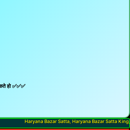
करसकते हो ✅✅✅
Haryana Bazar Satta, Haryana Bazar Satta King, Satta Kin