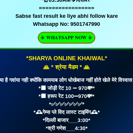
*⏰03:30AM🔰दिसावर*
=================
Sabse fast result ke liye abhi follow kare
Whatsapp No: 9501747990
📳 𝐖𝐇𝐀𝐓𝐒𝐀𝐏𝐏 𝐍𝐎𝐖 📳
*SHARYA ONLINE KHAIWAL*
🙏 * श्रेया मैडम * 🙏
ा है गवांया नही क्योंकि कामयाब लोग धोखेबाज नहीं होते खेले मेरे विस्वा
*⬛ जोड़ी रेट 10 ➖ 970💸*
*⬛ हरूप रेट 100➖970💸*
*✅✅✅✅✅✅✅*
*🕰गेम्स प्ले विद लास्ट टाइमिंग🕰*
*दिल्ली बाजार___3:00*
*श्री गणेश___4:30*