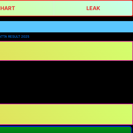
HART
LEAK
ATTA RESULT 2025