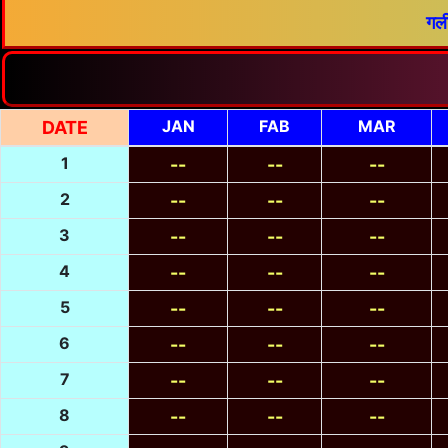
गल
JAN
FAB
MAR
DATE
1
--
--
--
2
--
--
--
3
--
--
--
4
--
--
--
5
--
--
--
6
--
--
--
7
--
--
--
8
--
--
--