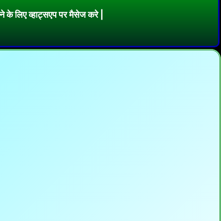
 के लिए व्हाट्सएप पर मैसेज करे |