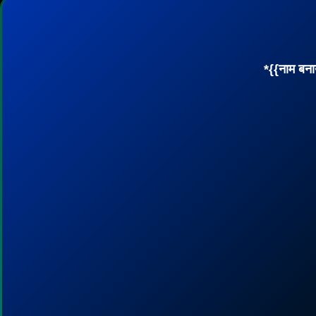
*{{नाम बनाय