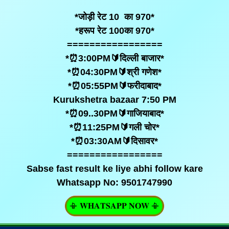
*जोड़ी रेट 10 का 970*
*हरूप रेट 100का 970*
=================
*⏰3:00PM🔰दिल्ली बाजार*
*⏰04:30PM🔰श्री गणेश*
*⏰05:55PM🔰फरीदाबाद*
Kurukshetra bazaar 7:50 PM
*⏰09..30PM🔰गाजियाबाद*
*⏰11:25PM🔰गली चोर*
*⏰03:30AM🔰दिसावर*
=================
Sabse fast result ke liye abhi follow kare
Whatsapp No: 9501747990
📳 𝐖𝐇𝐀𝐓𝐒𝐀𝐏𝐏 𝐍𝐎𝐖 📳