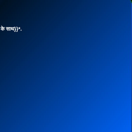
स के साथ}}*.