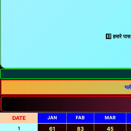
3️⃣ हमारे पा
गल
JAN
FAB
MAR
DATE
1
61
83
45