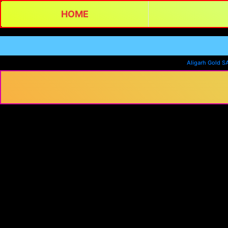
HOME
Aligarh Gold S