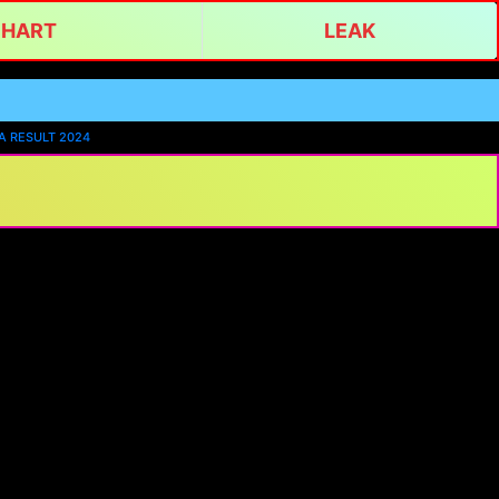
HART
LEAK
TTA RESULT 2024