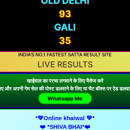
OLD DELHI
93
GALI
35
INDIA'S NO.1 FASTEST SATTA RESULT SITE
LIVE RESULTS
खाईवाल का परचा लगवाने के लिए मैसेज करे
ए और अपनी गेम सेल की पोस्ट डलवाने के लिए या चैट बॉक्स पर ऐड डलवाने
Whatsapp Me
*💚Online khaiwal 💚*
❤️ *SHIVA BHAI*❤️