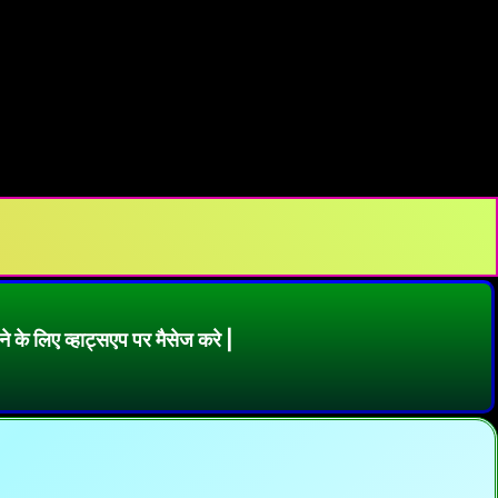
 के लिए व्हाट्सएप पर मैसेज करे |