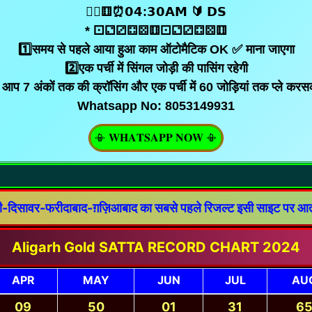
🧜‍♂️⚅⏰𝟬𝟰:𝟯𝟬𝗔𝗠 🔰 𝗗𝗦
* ⚀⚁⚂⚃⚄⚅⚀⚁⚂⚃⚄⚅
1️⃣समय से पहले आया हुआ काम ऑटोमैटिक OK ✅ माना जाएगा
2️⃣एक पर्ची में सिंगल जोड़ी की पासिंग रहेगी
स आप 7 अंकों तक की क्रॉसिंग और एक पर्ची में 60 जोड़ियां तक प्ले 
Whatsapp No: 8053149931
📳 𝐖𝐇𝐀𝐓𝐒𝐀𝐏𝐏 𝐍𝐎𝐖 📳
ी-दिसावर-फरीदाबाद-ग़ज़िआबाद का सबसे पहले रिजल्ट इसी साइट पर आता
Aligarh Gold SATTA RECORD CHART 2024
APR
MAY
JUN
JUL
AU
09
50
01
31
6