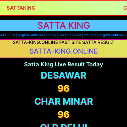
SATTAKING
C
SATTA KING
ATTA 2024 | Aligarh Gold SATTA KING | SATTA KING Aligarh Gold | Aligarh Gold SA
SATTA-KING.ONLINE FAST SITE SATTA RESULT
SATTA-KING.ONLINE
Satta King Live Result Today
DESAWAR
96
CHAR MINAR
96