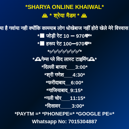
*SHARYA ONLINE KHAIWAL*
🙏 * श्रेया मैडम * 🙏
ा है गवांया नही क्योंकि कामयाब लोग धोखेबाज नहीं होते खेले मेरे विस्वा
*⬛ जोड़ी रेट 10 ➖ 970💸*
*⬛ हरूप रेट 100➖970💸*
*✅✅✅✅✅✅✅*
*🕰गेम्स प्ले विद लास्ट टाइमिंग🕰*
*दिल्ली बाजार___3:00*
*श्री गणेश___4:30*
*फरीदाबाद__6:00*
*गाजियाबाद_9:15*
*गली चोर___11:15*
*दिसावर____3:00*
*PAYTM =* *PHONEPE=* *GOOGLE PE=*
Whatsapp No: 7015304887