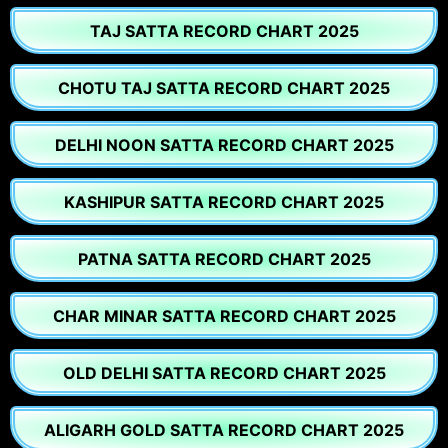
TAJ SATTA RECORD CHART 2025
CHOTU TAJ SATTA RECORD CHART 2025
DELHI NOON SATTA RECORD CHART 2025
KASHIPUR SATTA RECORD CHART 2025
PATNA SATTA RECORD CHART 2025
CHAR MINAR SATTA RECORD CHART 2025
OLD DELHI SATTA RECORD CHART 2025
ALIGARH GOLD SATTA RECORD CHART 2025