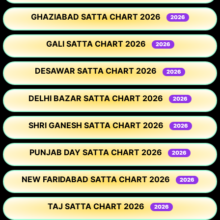
GHAZIABAD SATTA CHART 2026
2026
GALI SATTA CHART 2026
2026
DESAWAR SATTA CHART 2026
2026
DELHI BAZAR SATTA CHART 2026
2026
SHRI GANESH SATTA CHART 2026
2026
PUNJAB DAY SATTA CHART 2026
2026
NEW FARIDABAD SATTA CHART 2026
2026
TAJ SATTA CHART 2026
2026