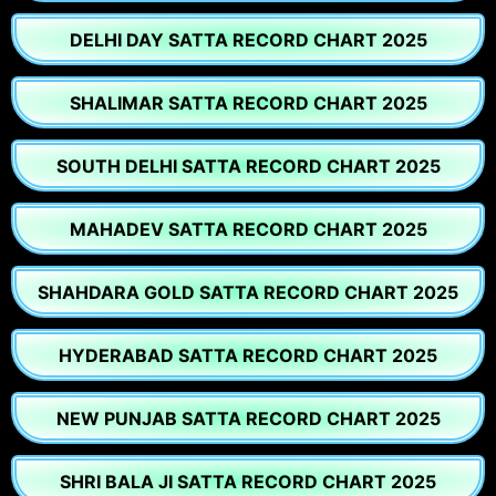
DELHI DAY SATTA RECORD CHART 2025
SHALIMAR SATTA RECORD CHART 2025
SOUTH DELHI SATTA RECORD CHART 2025
MAHADEV SATTA RECORD CHART 2025
SHAHDARA GOLD SATTA RECORD CHART 2025
HYDERABAD SATTA RECORD CHART 2025
NEW PUNJAB SATTA RECORD CHART 2025
SHRI BALA JI SATTA RECORD CHART 2025