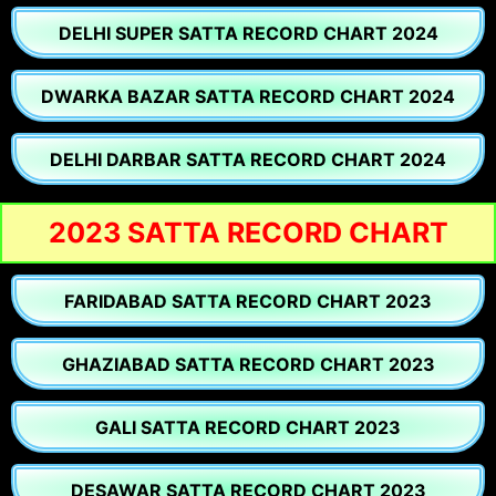
DELHI SUPER SATTA RECORD CHART 2024
DWARKA BAZAR SATTA RECORD CHART 2024
DELHI DARBAR SATTA RECORD CHART 2024
2023 SATTA RECORD CHART
FARIDABAD SATTA RECORD CHART 2023
GHAZIABAD SATTA RECORD CHART 2023
GALI SATTA RECORD CHART 2023
DESAWAR SATTA RECORD CHART 2023