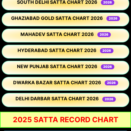
SOUTH DELHI SATTA CHART 2026
2026
GHAZIABAD GOLD SATTA CHART 2026
2026
MAHADEV SATTA CHART 2026
2026
HYDERABAD SATTA CHART 2026
2026
NEW PUNJAB SATTA CHART 2026
2026
DWARKA BAZAR SATTA CHART 2026
2026
DELHI DARBAR SATTA CHART 2026
2026
2025 SATTA RECORD CHART