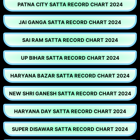
PATNA CITY SATTA RECORD CHART 2024
JAI GANGA SATTA RECORD CHART 2024
SAI RAM SATTA RECORD CHART 2024
UP BIHAR SATTA RECORD CHART 2024
HARYANA BAZAR SATTA RECORD CHART 2024
NEW SHRI GANESH SATTA RECORD CHART 2024
HARYANA DAY SATTA RECORD CHART 2024
SUPER DISAWAR SATTA RECORD CHART 2024