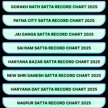
GORAKH NATH SATTA RECORD CHART 2025
PATNA CITY SATTA RECORD CHART 2025
JAI GANGA SATTA RECORD CHART 2025
SAI RAM SATTA RECORD CHART 2025
HARYANA BAZAR SATTA RECORD CHART 2025
NEW SHRI GANESH SATTA RECORD CHART 2025
HARYANA DAY SATTA RECORD CHART 2025
NAGPUR SATTA RECORD CHART 2025