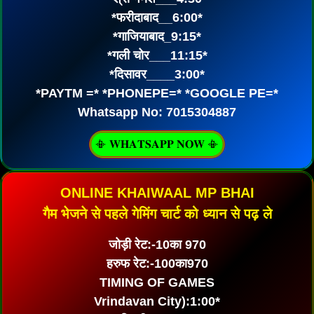
*फरीदाबाद__6:00*
*गाजियाबाद_9:15*
*गली चोर___11:15*
*दिसावर____3:00*
*PAYTM =* *PHONEPE=* *GOOGLE PE=*
Whatsapp No: 7015304887
📳 𝐖𝐇𝐀𝐓𝐒𝐀𝐏𝐏 𝐍𝐎𝐖 📳
ONLINE KHAIWAAL MP BHAI
गैम भेजने से पहले गेमिंग चार्ट को ध्यान से पढ़ ले
जोड़ी रेट:-10का 970
हरुफ रेट:-100का970
TIMING OF GAMES
Vrindavan City):1:00*