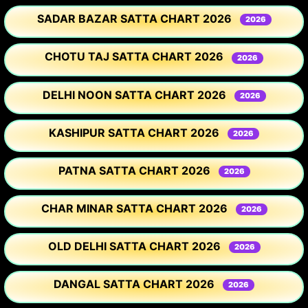
SADAR BAZAR SATTA CHART 2026
2026
CHOTU TAJ SATTA CHART 2026
2026
DELHI NOON SATTA CHART 2026
2026
KASHIPUR SATTA CHART 2026
2026
PATNA SATTA CHART 2026
2026
CHAR MINAR SATTA CHART 2026
2026
OLD DELHI SATTA CHART 2026
2026
DANGAL SATTA CHART 2026
2026