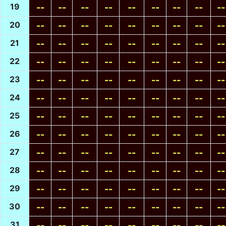
19
--
--
--
--
--
--
--
--
--
20
--
--
--
--
--
--
--
--
--
21
--
--
--
--
--
--
--
--
--
22
--
--
--
--
--
--
--
--
--
23
--
--
--
--
--
--
--
--
--
24
--
--
--
--
--
--
--
--
--
25
--
--
--
--
--
--
--
--
--
26
--
--
--
--
--
--
--
--
--
27
--
--
--
--
--
--
--
--
--
28
--
--
--
--
--
--
--
--
--
29
--
--
--
--
--
--
--
--
--
30
--
--
--
--
--
--
--
--
--
31
--
--
--
--
--
--
--
--
--