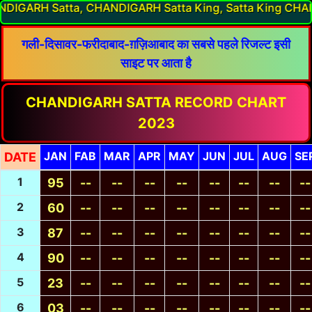
NDIGARH Satta King, Satta King CHANDIGARH, CHANDIGA
गली-दिसावर-फरीदाबाद-ग़ज़िआबाद का सबसे पहले रिजल्ट इसी
साइट पर आता है
CHANDIGARH SATTA RECORD CHART
2023
JAN
FAB
MAR
APR
MAY
JUN
JUL
AUG
SE
DATE
1
95
--
--
--
--
--
--
--
--
2
60
--
--
--
--
--
--
--
--
3
87
--
--
--
--
--
--
--
--
4
90
--
--
--
--
--
--
--
--
5
23
--
--
--
--
--
--
--
--
6
03
--
--
--
--
--
--
--
--