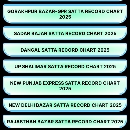
GORAKHPUR BAZAR-GPR SATTA RECORD CHART
2025
SADAR BAJAR SATTA RECORD CHART 2025
DANGAL SATTA RECORD CHART 2025
UP SHALIMAR SATTA RECORD CHART 2025
NEW PUNJAB EXPRESS SATTA RECORD CHART
2025
NEW DELHI BAZAR SATTA RECORD CHART 2025
RAJASTHAN BAZAR SATTA RECORD CHART 2025