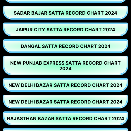
SADAR BAJAR SATTA RECORD CHART 2024
JAIPUR CITY SATTA RECORD CHART 2024
DANGAL SATTA RECORD CHART 2024
NEW PUNJAB EXPRESS SATTA RECORD CHART
2024
NEW DELHI BAZAR SATTA RECORD CHART 2024
NEW DELHI BAZAR SATTA RECORD CHART 2024
RAJASTHAN BAZAR SATTA RECORD CHART 2024