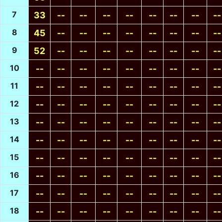
7
33
--
--
--
--
--
--
--
--
8
45
--
--
--
--
--
--
--
--
9
52
--
--
--
--
--
--
--
--
10
--
--
--
--
--
--
--
--
--
11
--
--
--
--
--
--
--
--
--
12
--
--
--
--
--
--
--
--
--
13
--
--
--
--
--
--
--
--
--
14
--
--
--
--
--
--
--
--
--
15
--
--
--
--
--
--
--
--
--
16
--
--
--
--
--
--
--
--
--
17
--
--
--
--
--
--
--
--
--
18
--
--
--
--
--
--
--
--
--