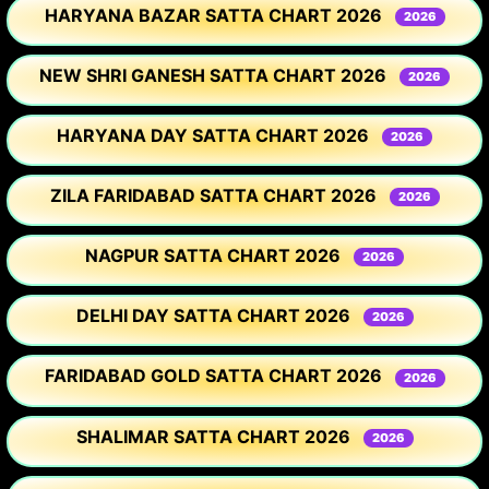
HARYANA BAZAR SATTA CHART 2026
2026
NEW SHRI GANESH SATTA CHART 2026
2026
HARYANA DAY SATTA CHART 2026
2026
ZILA FARIDABAD SATTA CHART 2026
2026
NAGPUR SATTA CHART 2026
2026
DELHI DAY SATTA CHART 2026
2026
FARIDABAD GOLD SATTA CHART 2026
2026
SHALIMAR SATTA CHART 2026
2026