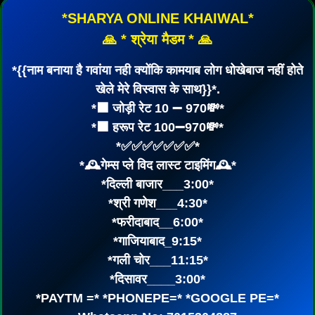
*SHARYA ONLINE KHAIWAL*
🙏 * श्रेया मैडम * 🙏
*{{नाम बनाया है गवांया नही क्योंकि कामयाब लोग धोखेबाज नहीं होते
खेले मेरे विस्वास के साथ}}*.
*⬛ जोड़ी रेट 10 ➖ 970💸*
*⬛ हरूप रेट 100➖970💸*
*✅✅✅✅✅✅✅*
*🕰गेम्स प्ले विद लास्ट टाइमिंग🕰*
*दिल्ली बाजार___3:00*
*श्री गणेश___4:30*
*फरीदाबाद__6:00*
*गाजियाबाद_9:15*
*गली चोर___11:15*
*दिसावर____3:00*
*PAYTM =* *PHONEPE=* *GOOGLE PE=*