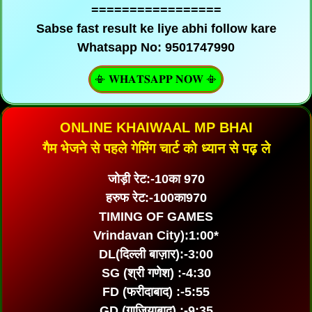
=================
Sabse fast result ke liye abhi follow kare
Whatsapp No: 9501747990
📳 𝐖𝐇𝐀𝐓𝐒𝐀𝐏𝐏 𝐍𝐎𝐖 📳
ONLINE KHAIWAAL MP BHAI
गैम भेजने से पहले गेमिंग चार्ट को ध्यान से पढ़ ले
जोड़ी रेट:-10का 970
हरुफ रेट:-100का970
TIMING OF GAMES
Vrindavan City):1:00*
DL(दिल्ली बाज़ार):-3:00
SG (श्री गणेश) :-4:30
FD (फरीदाबाद) :-5:55
GD (गाज़ियाबाद) :-9:35