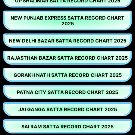
UP SHALIMAR SATTA RECORD CHART 2025
NEW PUNJAB EXPRESS SATTA RECORD CHART
2025
NEW DELHI BAZAR SATTA RECORD CHART 2025
RAJASTHAN BAZAR SATTA RECORD CHART 2025
GORAKH NATH SATTA RECORD CHART 2025
PATNA CITY SATTA RECORD CHART 2025
JAI GANGA SATTA RECORD CHART 2025
SAI RAM SATTA RECORD CHART 2025