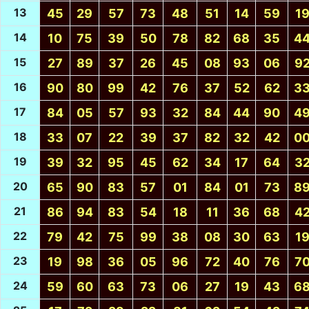
13
45
29
57
73
48
51
14
59
1
14
10
75
39
50
78
82
68
35
4
15
27
89
37
26
45
08
93
06
9
16
90
80
99
42
76
37
52
62
3
17
84
05
57
93
32
84
44
90
4
18
33
07
22
39
37
82
32
42
0
19
39
32
95
45
62
34
17
64
3
20
65
90
83
57
01
84
01
73
8
21
86
94
83
54
18
11
36
68
4
22
79
42
75
99
38
08
30
63
1
23
19
98
36
05
96
72
40
76
7
24
59
60
63
73
06
27
19
43
6