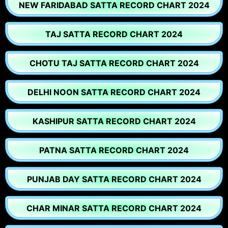
NEW FARIDABAD SATTA RECORD CHART 2024
TAJ SATTA RECORD CHART 2024
CHOTU TAJ SATTA RECORD CHART 2024
DELHI NOON SATTA RECORD CHART 2024
KASHIPUR SATTA RECORD CHART 2024
PATNA SATTA RECORD CHART 2024
PUNJAB DAY SATTA RECORD CHART 2024
CHAR MINAR SATTA RECORD CHART 2024