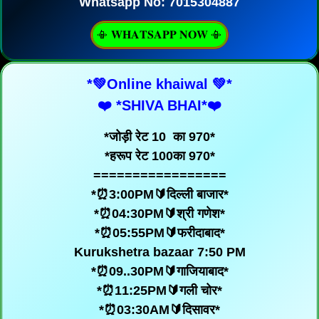
Whatsapp No: 7015304887
📳 𝐖𝐇𝐀𝐓𝐒𝐀𝐏𝐏 𝐍𝐎𝐖 📳
*💚Online khaiwal 💚*
❤️ *SHIVA BHAI*❤️
*जोड़ी रेट 10 का 970*
*हरूप रेट 100का 970*
=================
*⏰3:00PM🔰दिल्ली बाजार*
*⏰04:30PM🔰श्री गणेश*
*⏰05:55PM🔰फरीदाबाद*
Kurukshetra bazaar 7:50 PM
*⏰09..30PM🔰गाजियाबाद*
*⏰11:25PM🔰गली चोर*
*⏰03:30AM🔰दिसावर*