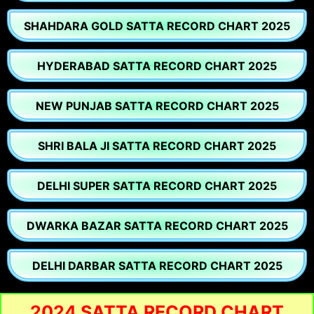
SHAHDARA GOLD SATTA RECORD CHART 2025
HYDERABAD SATTA RECORD CHART 2025
NEW PUNJAB SATTA RECORD CHART 2025
SHRI BALA JI SATTA RECORD CHART 2025
DELHI SUPER SATTA RECORD CHART 2025
DWARKA BAZAR SATTA RECORD CHART 2025
DELHI DARBAR SATTA RECORD CHART 2025
2024 SATTA RECORD CHART