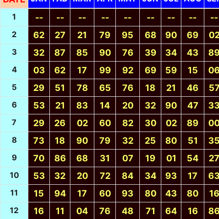
1
--
--
--
--
--
--
--
--
--
2
62
27
21
79
95
68
90
69
0
3
32
87
85
90
76
39
34
43
8
4
03
62
17
99
92
69
59
15
0
5
29
51
78
65
76
18
21
46
5
6
53
21
83
14
20
32
90
47
3
7
29
26
02
60
82
30
02
89
0
8
73
18
90
79
32
25
80
51
3
9
70
86
68
31
07
19
01
54
2
10
53
32
20
72
84
34
93
17
6
11
15
94
17
60
93
80
43
80
1
12
16
11
04
76
48
71
64
16
8