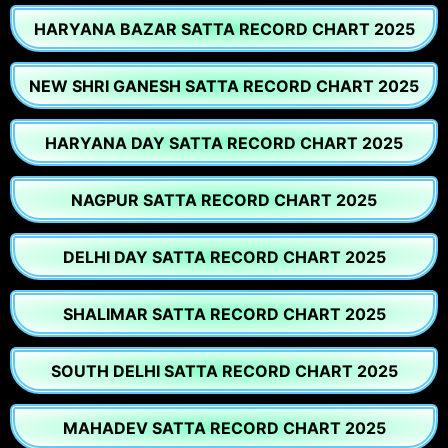
HARYANA BAZAR SATTA RECORD CHART 2025
NEW SHRI GANESH SATTA RECORD CHART 2025
HARYANA DAY SATTA RECORD CHART 2025
NAGPUR SATTA RECORD CHART 2025
DELHI DAY SATTA RECORD CHART 2025
SHALIMAR SATTA RECORD CHART 2025
SOUTH DELHI SATTA RECORD CHART 2025
MAHADEV SATTA RECORD CHART 2025