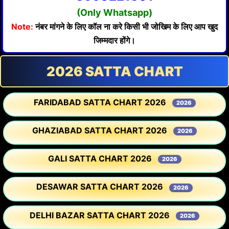
(Only Whatsapp)
Note:
नंबर मांगने के लिए कॉल ना करे किसी भी जोखिम के लिए आप खुद
जिम्मदार होंगे।
2026 SATTA CHART
FARIDABAD SATTA CHART 2026
2026
GHAZIABAD SATTA CHART 2026
2026
GALI SATTA CHART 2026
2026
DESAWAR SATTA CHART 2026
2026
DELHI BAZAR SATTA CHART 2026
2026