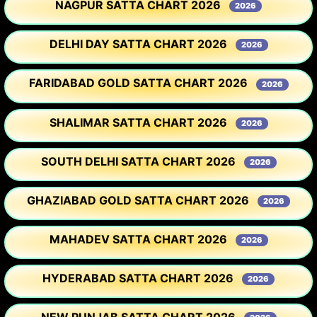
NAGPUR SATTA CHART 2026
2026
DELHI DAY SATTA CHART 2026
2026
FARIDABAD GOLD SATTA CHART 2026
2026
SHALIMAR SATTA CHART 2026
2026
SOUTH DELHI SATTA CHART 2026
2026
GHAZIABAD GOLD SATTA CHART 2026
2026
MAHADEV SATTA CHART 2026
2026
HYDERABAD SATTA CHART 2026
2026