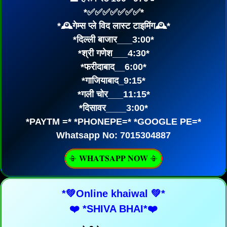
*✅✅✅✅✅✅✅*
*🕰गेम्स प्ले विद लास्ट टाइमिंग🕰*
*दिल्ली बाजार___3:00*
*श्री गणेश___4:30*
*फरीदाबाद__6:00*
*गाजियाबाद_9:15*
*गली चोर___11:15*
*दिसावर____3:00*
*PAYTM =* *PHONEPE=* *GOOGLE PE=*
Whatsapp No: 7015304887
📳 𝐖𝐇𝐀𝐓𝐒𝐀𝐏𝐏 𝐍𝐎𝐖 📳
*💚Online khaiwal 💚*
❤️ *SHIVA BHAI*❤️