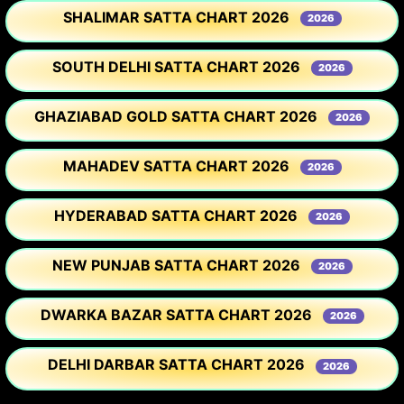
SHALIMAR SATTA CHART 2026
2026
SOUTH DELHI SATTA CHART 2026
2026
GHAZIABAD GOLD SATTA CHART 2026
2026
MAHADEV SATTA CHART 2026
2026
HYDERABAD SATTA CHART 2026
2026
NEW PUNJAB SATTA CHART 2026
2026
DWARKA BAZAR SATTA CHART 2026
2026
DELHI DARBAR SATTA CHART 2026
2026