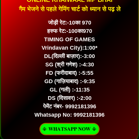
गैम भेजने से पहले गेमिंग चार्ट को ध्यान से पढ़ ले
जोड़ी रेट:-10का 970
हरुफ रेट:-100का970
TIMING OF GAMES
Vrindavan City):1:00*
DL(दिल्ली बाज़ार):-3:00
SG (श्री गणेश) :-4:30
FD (फरीदाबाद) :-5:55
GD (गाज़ियाबाद) :-9:35
GL (गली) :-11:35
DS (दिसावर) :-2:00
पेमेंट नंबर- 9992181396
Whatsapp No: 9992181396
📳 𝐖𝐇𝐀𝐓𝐒𝐀𝐏𝐏 𝐍𝐎𝐖 📳