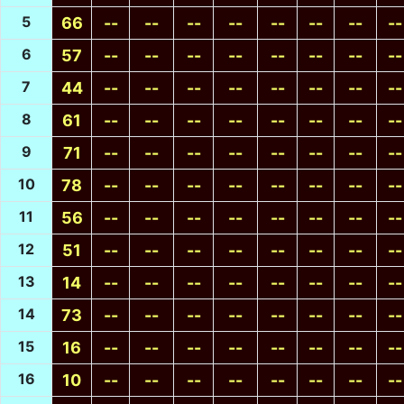
5
66
--
--
--
--
--
--
--
--
6
57
--
--
--
--
--
--
--
--
7
44
--
--
--
--
--
--
--
--
8
61
--
--
--
--
--
--
--
--
9
71
--
--
--
--
--
--
--
--
10
78
--
--
--
--
--
--
--
--
11
56
--
--
--
--
--
--
--
--
12
51
--
--
--
--
--
--
--
--
13
14
--
--
--
--
--
--
--
--
14
73
--
--
--
--
--
--
--
--
15
16
--
--
--
--
--
--
--
--
16
10
--
--
--
--
--
--
--
--