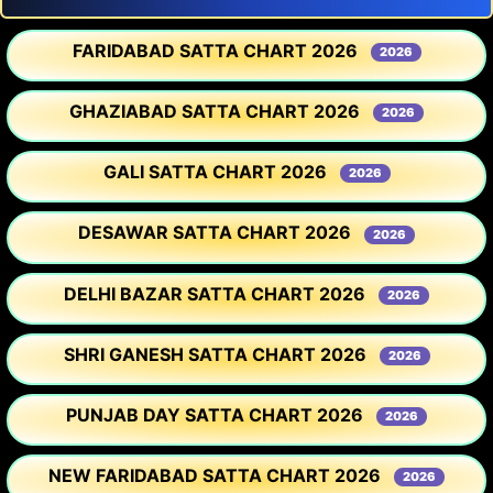
FARIDABAD SATTA CHART 2026
2026
GHAZIABAD SATTA CHART 2026
2026
GALI SATTA CHART 2026
2026
DESAWAR SATTA CHART 2026
2026
DELHI BAZAR SATTA CHART 2026
2026
SHRI GANESH SATTA CHART 2026
2026
PUNJAB DAY SATTA CHART 2026
2026
NEW FARIDABAD SATTA CHART 2026
2026