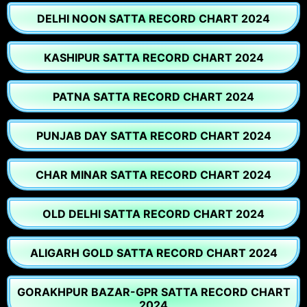
DELHI NOON SATTA RECORD CHART 2024
KASHIPUR SATTA RECORD CHART 2024
PATNA SATTA RECORD CHART 2024
PUNJAB DAY SATTA RECORD CHART 2024
CHAR MINAR SATTA RECORD CHART 2024
OLD DELHI SATTA RECORD CHART 2024
ALIGARH GOLD SATTA RECORD CHART 2024
GORAKHPUR BAZAR-GPR SATTA RECORD CHART
2024