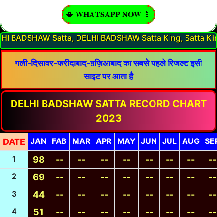
📳 𝐖𝐇𝐀𝐓𝐒𝐀𝐏𝐏 𝐍𝐎𝐖 📳
 DELHI BADSHAW Satta King, Satta King DELHI BADSHAW
गली-दिसावर-फरीदाबाद-ग़ज़िआबाद का सबसे पहले रिजल्ट इसी
साइट पर आता है
DELHI BADSHAW SATTA RECORD CHART
2023
JAN
FAB
MAR
APR
MAY
JUN
JUL
AUG
SE
DATE
1
98
--
--
--
--
--
--
--
--
2
69
--
--
--
--
--
--
--
--
3
44
--
--
--
--
--
--
--
--
4
51
--
--
--
--
--
--
--
--