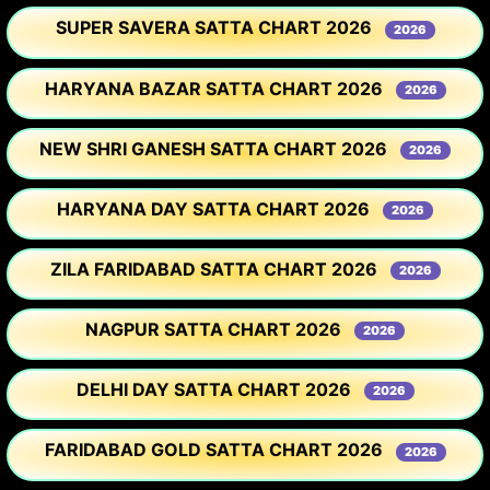
SUPER SAVERA SATTA CHART 2026
2026
HARYANA BAZAR SATTA CHART 2026
2026
NEW SHRI GANESH SATTA CHART 2026
2026
HARYANA DAY SATTA CHART 2026
2026
ZILA FARIDABAD SATTA CHART 2026
2026
NAGPUR SATTA CHART 2026
2026
DELHI DAY SATTA CHART 2026
2026
FARIDABAD GOLD SATTA CHART 2026
2026