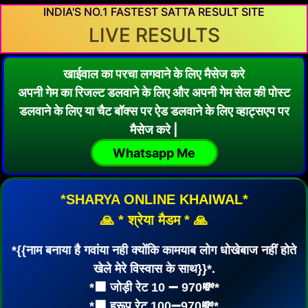
INDIA'S NO.1 FASTEST SATTA RESULT SITE
LIVE RESULTS
खाईवाल का परचा लगवाने के लिए मैसेज करे
अपनी गेम का रिजल्ट डलवाने के लिए और अपनी गेम सेल की पोस्ट
डलवाने के लिए या चैट बॉक्स पर ऐड डलवाने के लिए व्हाट्सएप पर
मैसेज करे |
Whatsapp Me
*SHARYA ONLINE KHAIWAL*
🙏 * श्रेया मैडम * 🙏
*{{नाम बनाया है गवांया नही क्योंकि कामयाब लोग धोखेबाज नहीं होते
खेले मेरे विस्वास के साथ}}*.
*⬛ जोड़ी रेट 10 ➖ 970💸*
*⬛ हरूप रेट 100➖970💸*