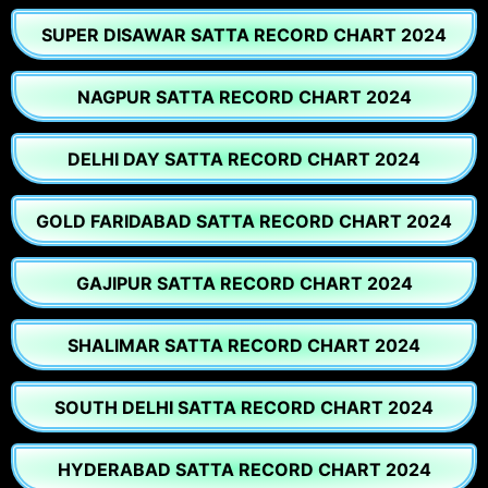
SUPER DISAWAR SATTA RECORD CHART 2024
NAGPUR SATTA RECORD CHART 2024
DELHI DAY SATTA RECORD CHART 2024
GOLD FARIDABAD SATTA RECORD CHART 2024
GAJIPUR SATTA RECORD CHART 2024
SHALIMAR SATTA RECORD CHART 2024
SOUTH DELHI SATTA RECORD CHART 2024
HYDERABAD SATTA RECORD CHART 2024