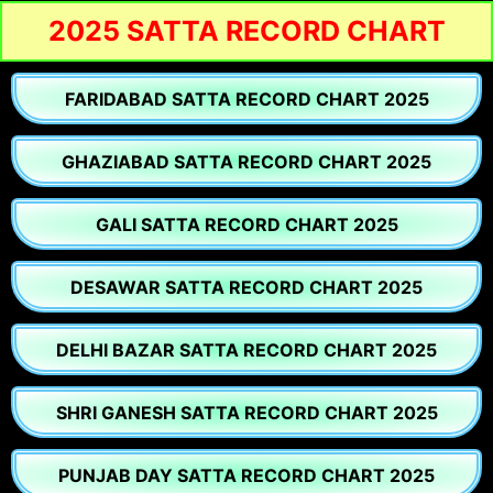
2025 SATTA RECORD CHART
FARIDABAD SATTA RECORD CHART 2025
GHAZIABAD SATTA RECORD CHART 2025
GALI SATTA RECORD CHART 2025
DESAWAR SATTA RECORD CHART 2025
DELHI BAZAR SATTA RECORD CHART 2025
SHRI GANESH SATTA RECORD CHART 2025
PUNJAB DAY SATTA RECORD CHART 2025