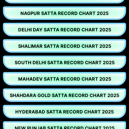
NAGPUR SATTA RECORD CHART 2025
DELHI DAY SATTA RECORD CHART 2025
SHALIMAR SATTA RECORD CHART 2025
SOUTH DELHI SATTA RECORD CHART 2025
MAHADEV SATTA RECORD CHART 2025
SHAHDARA GOLD SATTA RECORD CHART 2025
HYDERABAD SATTA RECORD CHART 2025
NEW PUNJAB SATTA RECORD CHART 2025