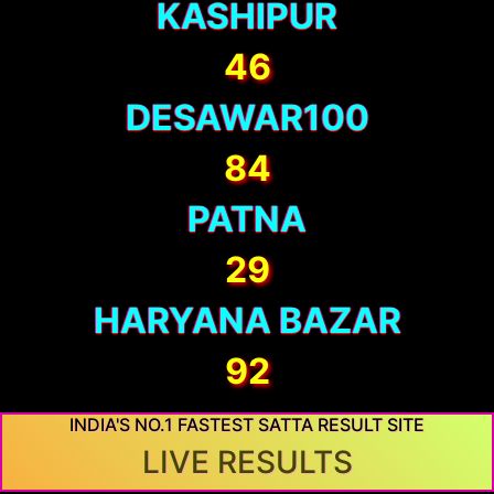
KASHIPUR
46
DESAWAR100
84
PATNA
29
HARYANA BAZAR
92
INDIA'S NO.1 FASTEST SATTA RESULT SITE
LIVE RESULTS