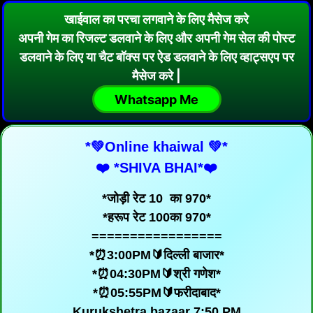
खाईवाल का परचा लगवाने के लिए मैसेज करे
अपनी गेम का रिजल्ट डलवाने के लिए और अपनी गेम सेल की पोस्ट
डलवाने के लिए या चैट बॉक्स पर ऐड डलवाने के लिए व्हाट्सएप पर
मैसेज करे |
Whatsapp Me
*💚Online khaiwal 💚*
❤️ *SHIVA BHAI*❤️
*जोड़ी रेट 10 का 970*
*हरूप रेट 100का 970*
=================
*⏰3:00PM🔰दिल्ली बाजार*
*⏰04:30PM🔰श्री गणेश*
*⏰05:55PM🔰फरीदाबाद*
Kurukshetra bazaar 7:50 PM