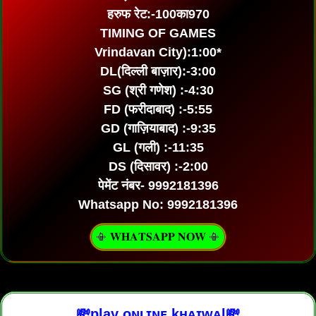
हरुफ रेट:-100का970
TIMING OF GAMES
Vrindavan City):1:00*
DL(दिल्ली बाज़ार):-3:00
SG (श्री गणेश) :-4:30
FD (फरीदाबाद) :-5:55
GD (गाज़ियाबाद) :-9:35
GL (गली) :-11:35
DS (दिसावर) :-2:00
पेमेंट नंबर- 9992181396
Whatsapp No: 9992181396
📳 𝐖𝐇𝐀𝐓𝐒𝐀𝐏𝐏 𝐍𝐎𝐖 📳
💸play oɴʟɪɴᴇ kʜᴀɪᴡᴀl💸