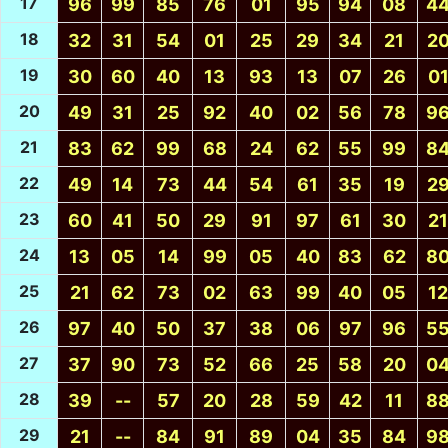
17
96
99
85
76
01
95
94
08
4
18
32
31
54
01
25
29
34
21
2
19
30
60
40
13
93
13
07
26
0
20
49
31
25
92
40
02
56
78
9
21
83
62
99
68
24
62
55
99
8
22
49
14
73
44
54
61
35
19
2
23
60
41
50
29
91
97
61
30
21
24
13
05
14
99
05
40
83
62
8
25
21
62
73
02
63
99
40
05
12
26
97
40
50
37
38
06
97
96
5
27
37
90
73
52
66
25
58
20
0
28
39
--
57
20
28
59
42
11
8
29
21
--
84
91
89
04
35
84
9