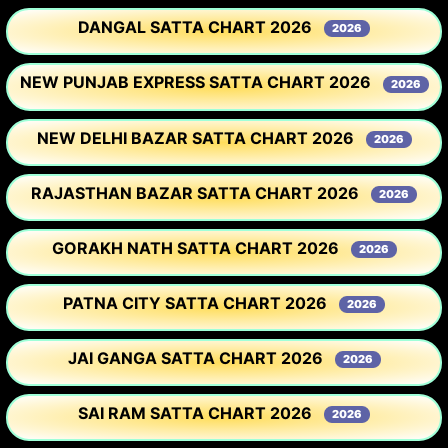
DANGAL SATTA CHART 2026
2026
NEW PUNJAB EXPRESS SATTA CHART 2026
2026
NEW DELHI BAZAR SATTA CHART 2026
2026
RAJASTHAN BAZAR SATTA CHART 2026
2026
GORAKH NATH SATTA CHART 2026
2026
PATNA CITY SATTA CHART 2026
2026
JAI GANGA SATTA CHART 2026
2026
SAI RAM SATTA CHART 2026
2026