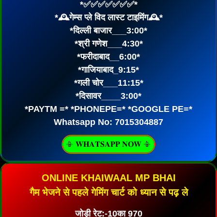
*✅✅✅✅✅✅✅*
*🕰गेम्स प्ले विद लास्ट टाइमिंग🕰*
*दिल्ली बाजार___3:00*
*श्री गणेश___4:30*
*फरीदाबाद__6:00*
*गाजियाबाद_9:15*
*गली चोर___11:15*
*दिसावर____3:00*
*PAYTM =* *PHONEPE=* *GOOGLE PE=*
Whatsapp No: 7015304887
📳 𝐖𝐇𝐀𝐓𝐒𝐀𝐏𝐏 𝐍𝐎𝐖 📳
ONLINE KHAIWAAL MP BHAI
गैम भेजने से पहले गेमिंग चार्ट को ध्यान से पढ़ ले
जोड़ी रेट:-10का 970