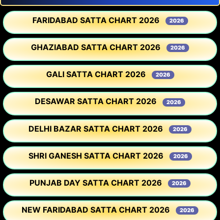
FARIDABAD SATTA CHART 2026
2026
GHAZIABAD SATTA CHART 2026
2026
GALI SATTA CHART 2026
2026
DESAWAR SATTA CHART 2026
2026
DELHI BAZAR SATTA CHART 2026
2026
SHRI GANESH SATTA CHART 2026
2026
PUNJAB DAY SATTA CHART 2026
2026
NEW FARIDABAD SATTA CHART 2026
2026