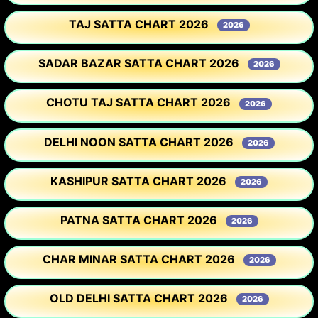
TAJ SATTA CHART 2026
2026
SADAR BAZAR SATTA CHART 2026
2026
CHOTU TAJ SATTA CHART 2026
2026
DELHI NOON SATTA CHART 2026
2026
KASHIPUR SATTA CHART 2026
2026
PATNA SATTA CHART 2026
2026
CHAR MINAR SATTA CHART 2026
2026
OLD DELHI SATTA CHART 2026
2026