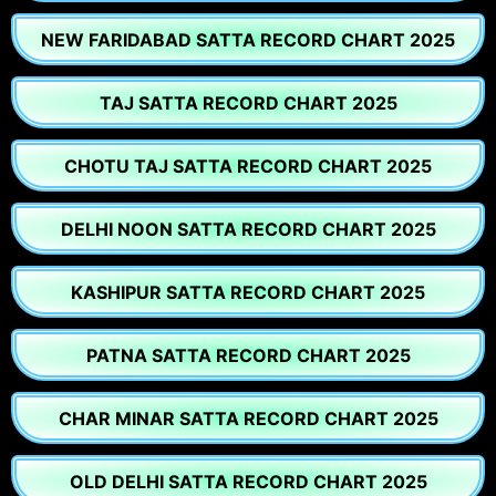
NEW FARIDABAD SATTA RECORD CHART 2025
TAJ SATTA RECORD CHART 2025
CHOTU TAJ SATTA RECORD CHART 2025
DELHI NOON SATTA RECORD CHART 2025
KASHIPUR SATTA RECORD CHART 2025
PATNA SATTA RECORD CHART 2025
CHAR MINAR SATTA RECORD CHART 2025
OLD DELHI SATTA RECORD CHART 2025