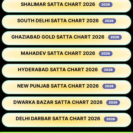
SHALIMAR SATTA CHART 2026
2026
SOUTH DELHI SATTA CHART 2026
2026
GHAZIABAD GOLD SATTA CHART 2026
2026
MAHADEV SATTA CHART 2026
2026
HYDERABAD SATTA CHART 2026
2026
NEW PUNJAB SATTA CHART 2026
2026
DWARKA BAZAR SATTA CHART 2026
2026
DELHI DARBAR SATTA CHART 2026
2026