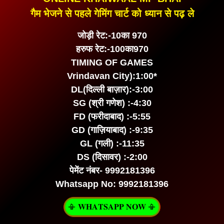
गैम भेजने से पहले गेमिंग चार्ट को ध्यान से पढ़ ले
जोड़ी रेट:-10का 970
हरुफ रेट:-100का970
TIMING OF GAMES
Vrindavan City):1:00*
DL(दिल्ली बाज़ार):-3:00
SG (श्री गणेश) :-4:30
FD (फरीदाबाद) :-5:55
GD (गाज़ियाबाद) :-9:35
GL (गली) :-11:35
DS (दिसावर) :-2:00
पेमेंट नंबर- 9992181396
Whatsapp No: 9992181396
📳 𝐖𝐇𝐀𝐓𝐒𝐀𝐏𝐏 𝐍𝐎𝐖 📳