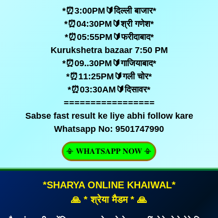
*⏰3:00PM🔰दिल्ली बाजार*
*⏰04:30PM🔰श्री गणेश*
*⏰05:55PM🔰फरीदाबाद*
Kurukshetra bazaar 7:50 PM
*⏰09..30PM🔰गाजियाबाद*
*⏰11:25PM🔰गली चोर*
*⏰03:30AM🔰दिसावर*
=================
Sabse fast result ke liye abhi follow kare
Whatsapp No: 9501747990
📳 𝐖𝐇𝐀𝐓𝐒𝐀𝐏𝐏 𝐍𝐎𝐖 📳
*SHARYA ONLINE KHAIWAL*
🙏 * श्रेया मैडम * 🙏