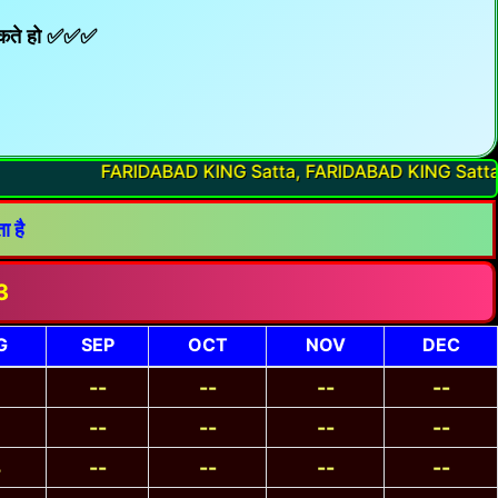
करसकते हो ✅✅✅
FARIDABAD KING Satta, FARIDABAD KING Satta King, Sat
 है
3
G
SEP
OCT
NOV
DEC
3
--
--
--
--
--
--
--
--
4
--
--
--
--