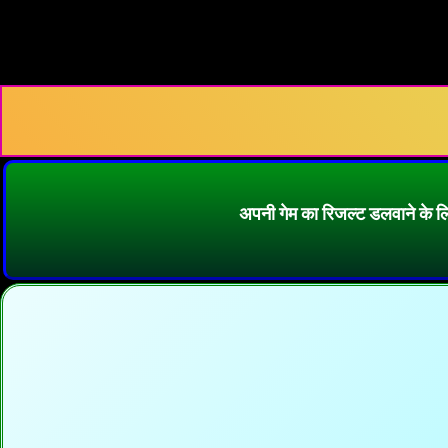
अपनी गेम का रिजल्ट डलवाने के लि