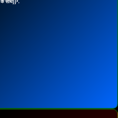
स के साथ}}*.