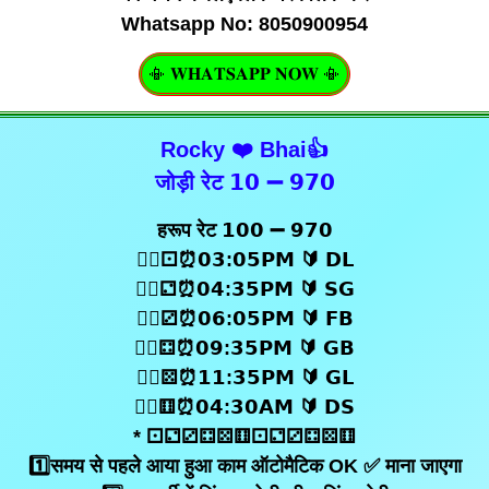
Whatsapp No: 8050900954
📳 𝐖𝐇𝐀𝐓𝐒𝐀𝐏𝐏 𝐍𝐎𝐖 📳
Rocky ❤️ Bhai👍
जोड़ी रेट 𝟭𝟬 ➖ 𝟵𝟳𝟬
हरूप रेट 𝟭𝟬𝟬 ➖ 𝟵𝟳𝟬
🧜‍♂️⚀⏰𝟬𝟯:𝟬𝟱𝗣𝗠 🔰 𝗗𝗟
🧜‍♂️⚁⏰𝟬𝟰:𝟯𝟱𝗣𝗠 🔰 𝗦𝗚
🧜‍♂️⚂⏰𝟬𝟲:𝟬𝟱𝗣𝗠 🔰 𝗙𝗕
🧜‍♂️⚃⏰𝟬𝟵:𝟯𝟱𝗣𝗠 🔰 𝗚𝗕
🧜‍♂️⚄⏰𝟭𝟭:𝟯𝟱𝗣𝗠 🔰 𝗚𝗟
🧜‍♂️⚅⏰𝟬𝟰:𝟯𝟬𝗔𝗠 🔰 𝗗𝗦
* ⚀⚁⚂⚃⚄⚅⚀⚁⚂⚃⚄⚅
1️⃣समय से पहले आया हुआ काम ऑटोमैटिक OK ✅ माना जाएगा