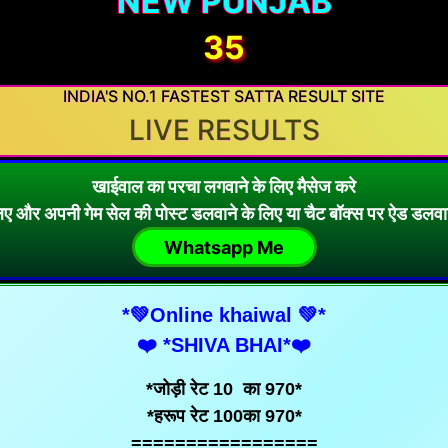
NEW PUNJAB
35
INDIA'S NO.1 FASTEST SATTA RESULT SITE
LIVE RESULTS
खाईवाल का परचा लगवाने के लिए मैसेज करे
ए और अपनी गेम सेल की पोस्ट डलवाने के लिए या चैट बॉक्स पर ऐड डलवाने
Whatsapp Me
*💚Online khaiwal 💚*
❤️ *SHIVA BHAI*❤️
*जोड़ी रेट 10 का 970*
*हरूप रेट 100का 970*
=================