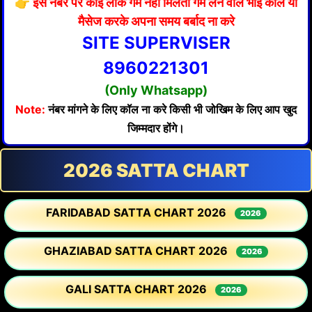
👉
इस नंबर पर कोई लीक गेम नही मिलता गेम लेने वाले भाई कॉल या
मैसेज करके अपना समय बर्बाद ना करे
SITE SUPERVISER
8960221301
(Only Whatsapp)
Note:
नंबर मांगने के लिए कॉल ना करे किसी भी जोखिम के लिए आप खुद
जिम्मदार होंगे।
2026 SATTA CHART
FARIDABAD SATTA CHART 2026
2026
GHAZIABAD SATTA CHART 2026
2026
GALI SATTA CHART 2026
2026