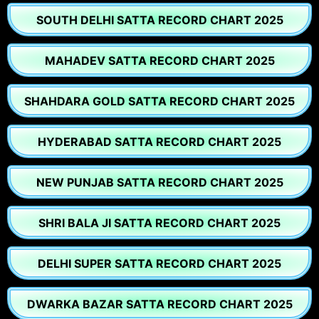
SOUTH DELHI SATTA RECORD CHART 2025
MAHADEV SATTA RECORD CHART 2025
SHAHDARA GOLD SATTA RECORD CHART 2025
HYDERABAD SATTA RECORD CHART 2025
NEW PUNJAB SATTA RECORD CHART 2025
SHRI BALA JI SATTA RECORD CHART 2025
DELHI SUPER SATTA RECORD CHART 2025
DWARKA BAZAR SATTA RECORD CHART 2025