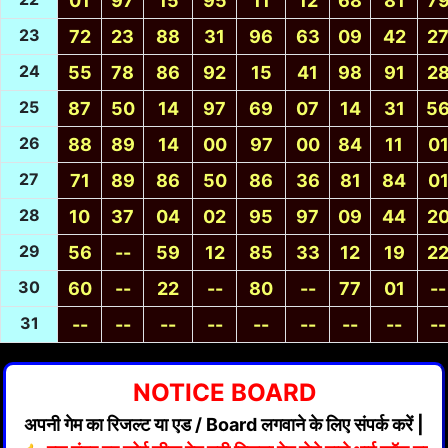
01
97
15
95
11
12
68
81
7
23
72
23
88
31
96
63
09
42
2
24
55
78
86
92
15
41
98
91
2
25
87
50
14
97
69
07
14
31
5
26
88
89
14
00
97
00
84
11
0
27
71
89
86
50
86
36
81
84
0
28
10
37
04
02
95
97
09
44
2
29
56
--
59
12
85
33
12
19
2
30
60
--
22
--
80
--
77
01
--
31
--
--
--
--
--
--
--
--
--
NOTICE BOARD
अपनी गेम का रिजल्ट या एड / Board लगवाने के लिए संपर्क करें |