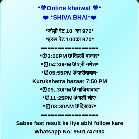
*💚Online khaiwal 💚*
❤️ *SHIVA BHAI*❤️
*जोड़ी रेट 10 का 970*
*हरूप रेट 100का 970*
=================
*⏰3:00PM🔰दिल्ली बाजार*
*⏰04:30PM🔰श्री गणेश*
*⏰05:55PM🔰फरीदाबाद*
Kurukshetra bazaar 7:50 PM
*⏰09..30PM🔰गाजियाबाद*
*⏰11:25PM🔰गली चोर*
*⏰03:30AM🔰दिसावर*
=================
Sabse fast result ke liye abhi follow kare
Whatsapp No: 9501747990