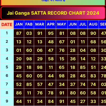
Jai Ganga SATTA RECORD CHART 2024
JAN
FAB
MAR
APR
MAY
JUN
JUL
AUG
SE
DATE
1
87
03
91
95
81
08
08
90
4
2
13
12
13
48
67
01
11
68
5
3
01
60
06
47
76
28
04
08
3
4
20
98
29
58
15
36
14
12
3
5
29
18
98
11
65
18
85
51
2
6
45
60
05
44
98
28
45
83
7
7
52
85
57
47
34
37
74
74
0
8
86
11
76
78
91
80
60
58
0
9
44
11
34
84
91
45
27
33
3