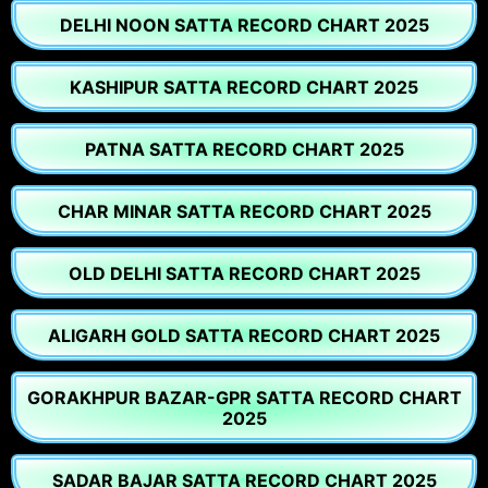
DELHI NOON SATTA RECORD CHART 2025
KASHIPUR SATTA RECORD CHART 2025
PATNA SATTA RECORD CHART 2025
CHAR MINAR SATTA RECORD CHART 2025
OLD DELHI SATTA RECORD CHART 2025
ALIGARH GOLD SATTA RECORD CHART 2025
GORAKHPUR BAZAR-GPR SATTA RECORD CHART
2025
SADAR BAJAR SATTA RECORD CHART 2025