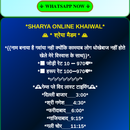
📳 𝐖𝐇𝐀𝐓𝐒𝐀𝐏𝐏 𝐍𝐎𝐖 📳
*SHARYA ONLINE KHAIWAL*
🙏 * श्रेया मैडम * 🙏
*{{नाम बनाया है गवांया नही क्योंकि कामयाब लोग धोखेबाज नहीं होते
खेले मेरे विस्वास के साथ}}*.
*⬛ जोड़ी रेट 10 ➖ 970💸*
*⬛ हरूप रेट 100➖970💸*
*✅✅✅✅✅✅✅*
*🕰गेम्स प्ले विद लास्ट टाइमिंग🕰*
*दिल्ली बाजार___3:00*
*श्री गणेश___4:30*
*फरीदाबाद__6:00*
*गाजियाबाद_9:15*
*गली चोर___11:15*