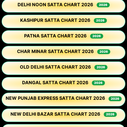
DELHI NOON SATTA CHART 2026
2026
KASHIPUR SATTA CHART 2026
2026
PATNA SATTA CHART 2026
2026
CHAR MINAR SATTA CHART 2026
2026
OLD DELHI SATTA CHART 2026
2026
DANGAL SATTA CHART 2026
2026
NEW PUNJAB EXPRESS SATTA CHART 2026
2026
NEW DELHI BAZAR SATTA CHART 2026
2026