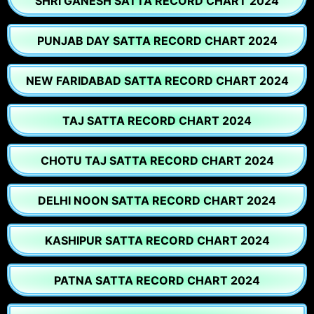
SHRI GANESH SATTA RECORD CHART 2024
PUNJAB DAY SATTA RECORD CHART 2024
NEW FARIDABAD SATTA RECORD CHART 2024
TAJ SATTA RECORD CHART 2024
CHOTU TAJ SATTA RECORD CHART 2024
DELHI NOON SATTA RECORD CHART 2024
KASHIPUR SATTA RECORD CHART 2024
PATNA SATTA RECORD CHART 2024