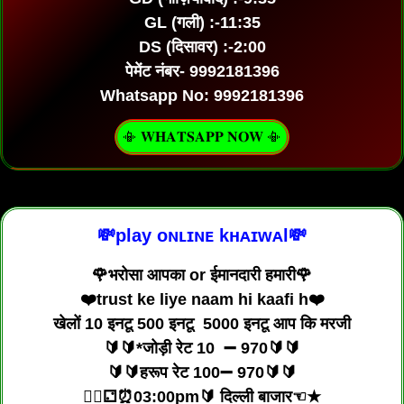
GL (गली) :-11:35
DS (दिसावर) :-2:00
पेमेंट नंबर- 9992181396
Whatsapp No: 9992181396
📳 𝐖𝐇𝐀𝐓𝐒𝐀𝐏𝐏 𝐍𝐎𝐖 📳
💸play oɴʟɪɴᴇ kʜᴀɪᴡᴀl💸
🌹भरोसा आपका or ईमानदारी हमारी🌹
❤️trust ke liye naam hi kaafi h❤️
खेलों 10 इनटू 500 इनटू 5000 इनटू आप कि मरजी
🔰🔰*जोड़ी रेट 10 ➖ 970🔰🔰
🔰🔰हरूप रेट 100➖ 970🔰🔰
🧜‍♂️⚁⏰03:00pm🔰 दिल्ली बाजार☜★