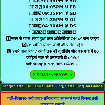
🧜‍♂️⚁⏰𝟬𝟰:𝟯𝟱𝗣𝗠 🔰 𝗦𝗚
🧜‍♂️⚂⏰𝟬𝟲:𝟬𝟱𝗣𝗠 🔰 𝗙𝗕
🧜‍♂️⚃⏰𝟬𝟵:𝟯𝟱𝗣𝗠 🔰 𝗚𝗕
🧜‍♂️⚄⏰𝟭𝟭:𝟯𝟱𝗣𝗠 🔰 𝗚𝗟
🧜‍♂️⚅⏰𝟬𝟰:𝟯𝟬𝗔𝗠 🔰 𝗗𝗦
* ⚀⚁⚂⚃⚄⚅⚀⚁⚂⚃⚄⚅
1️⃣समय से पहले आया हुआ काम ऑटोमैटिक OK ✅ माना जाएगा
2️⃣एक पर्ची में सिंगल जोड़ी की पासिंग रहेगी
3️⃣ हमारे पास आप 7 अंकों तक की क्रॉसिंग और एक पर्ची में 60
जोड़ियां तक प्ले करसकते हो ✅✅✅
Whatsapp No: 8053149931
📳 𝐖𝐇𝐀𝐓𝐒𝐀𝐏𝐏 𝐍𝐎𝐖 📳
Ganga Satta King, Satta King Jai Ganga, Jai Ganga Satta R
गली-दिसावर-फरीदाबाद-ग़ज़िआबाद का सबसे पहले रिजल्ट इसी
साइट पर आता है