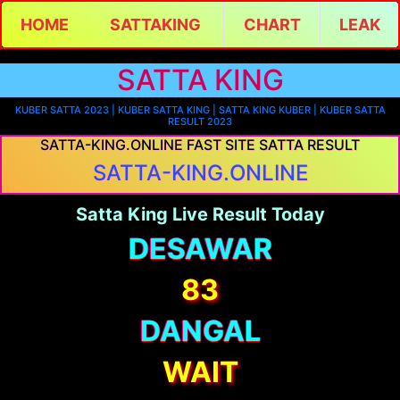
HOME
SATTAKING
CHART
LEAK
SATTA KING
KUBER SATTA 2023 | KUBER SATTA KING | SATTA KING KUBER | KUBER SATTA
RESULT 2023
SATTA-KING.ONLINE FAST SITE SATTA RESULT
SATTA-KING.ONLINE
Satta King Live Result Today
DESAWAR
83
DANGAL
WAIT