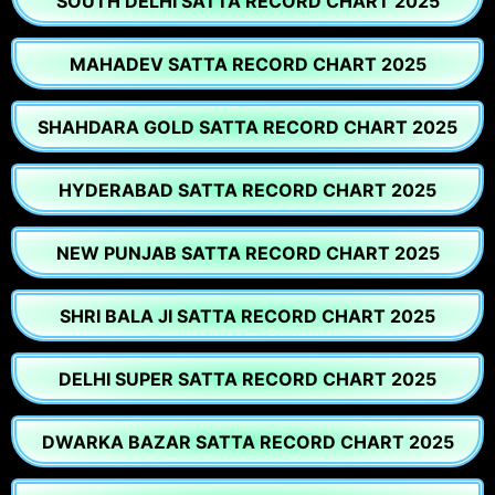
SOUTH DELHI SATTA RECORD CHART 2025
MAHADEV SATTA RECORD CHART 2025
SHAHDARA GOLD SATTA RECORD CHART 2025
HYDERABAD SATTA RECORD CHART 2025
NEW PUNJAB SATTA RECORD CHART 2025
SHRI BALA JI SATTA RECORD CHART 2025
DELHI SUPER SATTA RECORD CHART 2025
DWARKA BAZAR SATTA RECORD CHART 2025