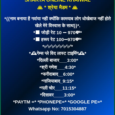
🙏 * श्रेया मैडम * 🙏
*{{नाम बनाया है गवांया नही क्योंकि कामयाब लोग धोखेबाज नहीं होते
खेले मेरे विस्वास के साथ}}*.
*⬛ जोड़ी रेट 10 ➖ 970💸*
*⬛ हरूप रेट 100➖970💸*
*✅✅✅✅✅✅✅*
*🕰गेम्स प्ले विद लास्ट टाइमिंग🕰*
*दिल्ली बाजार___3:00*
*श्री गणेश___4:30*
*फरीदाबाद__6:00*
*गाजियाबाद_9:15*
*गली चोर___11:15*
*दिसावर____3:00*
*PAYTM =* *PHONEPE=* *GOOGLE PE=*
Whatsapp No: 7015304887