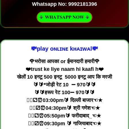
Whatsapp No: 9992181396
📳 𝐖𝐇𝐀𝐓𝐒𝐀𝐏𝐏 𝐍𝐎𝐖 📳
💸play oɴʟɪɴᴇ kʜᴀɪᴡᴀl💸
🌹भरोसा आपका or ईमानदारी हमारी🌹
❤️trust ke liye naam hi kaafi h❤️
खेलों 10 इनटू 500 इनटू 5000 इनटू आप कि मरजी
🔰🔰*जोड़ी रेट 10 ➖ 970🔰🔰
🔰🔰हरूप रेट 100➖ 970🔰🔰
🧜‍♂️⚁⏰03:00pm🔰 दिल्ली बाजार☜★
🧜‍♂️⚂⏰04:30pm🔰 श्री गणेश☜★
🧜‍♂️⚁⏰05:50pm🔰 फरीदाबाद_☜★
🧜‍♂️⚂⏰09:30pm 🔰 गाजियाबाद☜★