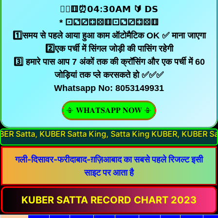
🧜‍♂️⚅⏰𝟬𝟰:𝟯𝟬𝗔𝗠 🔰 𝗗𝗦
* ⚀⚁⚂⚃⚄⚅⚀⚁⚂⚃⚄⚅
1️⃣समय से पहले आया हुआ काम ऑटोमैटिक OK ✅ माना जाएगा
2️⃣एक पर्ची में सिंगल जोड़ी की पासिंग रहेगी
3️⃣ हमारे पास आप 7 अंकों तक की क्रॉसिंग और एक पर्ची में 60
जोड़ियां तक प्ले करसकते हो ✅✅✅
Whatsapp No: 8053149931
📳 𝐖𝐇𝐀𝐓𝐒𝐀𝐏𝐏 𝐍𝐎𝐖 📳
tta King, Satta King KUBER, KUBER Satta Result, KUBER S
गली-दिसावर-फरीदाबाद-ग़ज़िआबाद का सबसे पहले रिजल्ट इसी
साइट पर आता है
KUBER SATTA RECORD CHART 2023