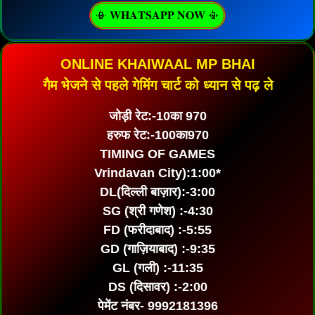
📳 𝐖𝐇𝐀𝐓𝐒𝐀𝐏𝐏 𝐍𝐎𝐖 📳
ONLINE KHAIWAAL MP BHAI
गैम भेजने से पहले गेमिंग चार्ट को ध्यान से पढ़ ले
जोड़ी रेट:-10का 970
हरुफ रेट:-100का970
TIMING OF GAMES
Vrindavan City):1:00*
DL(दिल्ली बाज़ार):-3:00
SG (श्री गणेश) :-4:30
FD (फरीदाबाद) :-5:55
GD (गाज़ियाबाद) :-9:35
GL (गली) :-11:35
DS (दिसावर) :-2:00
पेमेंट नंबर- 9992181396