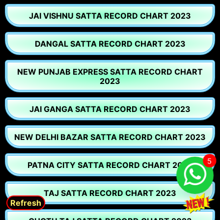
JAI VISHNU SATTA RECORD CHART 2023
DANGAL SATTA RECORD CHART 2023
NEW PUNJAB EXPRESS SATTA RECORD CHART
2023
JAI GANGA SATTA RECORD CHART 2023
NEW DELHI BAZAR SATTA RECORD CHART 2023
PATNA CITY SATTA RECORD CHART 2023
TAJ SATTA RECORD CHART 2023