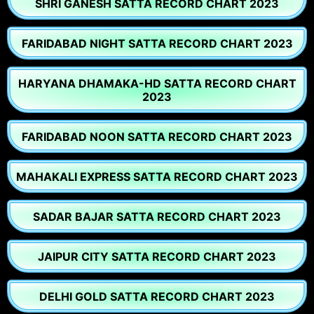
SHRI GANESH SATTA RECORD CHART 2023
FARIDABAD NIGHT SATTA RECORD CHART 2023
HARYANA DHAMAKA-HD SATTA RECORD CHART
2023
FARIDABAD NOON SATTA RECORD CHART 2023
MAHAKALI EXPRESS SATTA RECORD CHART 2023
SADAR BAJAR SATTA RECORD CHART 2023
JAIPUR CITY SATTA RECORD CHART 2023
DELHI GOLD SATTA RECORD CHART 2023