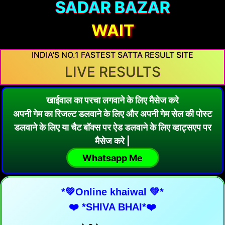
SADAR BAZAR
WAIT
INDIA'S NO.1 FASTEST SATTA RESULT SITE
LIVE RESULTS
खाईवाल का परचा लगवाने के लिए मैसेज करे
अपनी गेम का रिजल्ट डलवाने के लिए और अपनी गेम सेल की पोस्ट
डलवाने के लिए या चैट बॉक्स पर ऐड डलवाने के लिए व्हाट्सएप पर
मैसेज करे |
Whatsapp Me
*💚Online khaiwal 💚*
❤️ *SHIVA BHAI*❤️