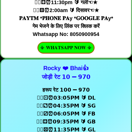
🧜‍♂️⚃⏰11:30pm 🔰 गली☜★
🧜‍♂️⚅⏰2:00am 🔰 दिसावर☜★
𝐏𝐀𝐘𝐓𝐌 *𝐏𝐇𝐎𝐍𝐄 𝐏𝐀y *𝐆𝐎𝐎𝐆𝐋𝐄 𝐏𝐀y*
गेम भेजने के लिए लिंक पर क्लिक करें
Whatsapp No: 8050900954
📳 𝐖𝐇𝐀𝐓𝐒𝐀𝐏𝐏 𝐍𝐎𝐖 📳
Rocky ❤️ Bhai👍
जोड़ी रेट 𝟭𝟬 ➖ 𝟵𝟳𝟬
हरूप रेट 𝟭𝟬𝟬 ➖ 𝟵𝟳𝟬
🧜‍♂️⚀⏰𝟬𝟯:𝟬𝟱𝗣𝗠 🔰 𝗗𝗟
🧜‍♂️⚁⏰𝟬𝟰:𝟯𝟱𝗣𝗠 🔰 𝗦𝗚
🧜‍♂️⚂⏰𝟬𝟲:𝟬𝟱𝗣𝗠 🔰 𝗙𝗕
🧜‍♂️⚃⏰𝟬𝟵:𝟯𝟱𝗣𝗠 🔰 𝗚𝗕
🧜‍♂️⚄⏰𝟭𝟭:𝟯𝟱𝗣𝗠 🔰 𝗚𝗟