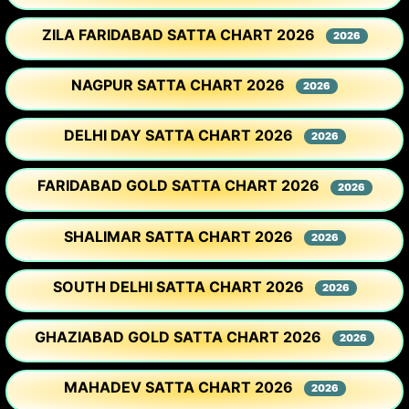
ZILA FARIDABAD SATTA CHART 2026
2026
NAGPUR SATTA CHART 2026
2026
DELHI DAY SATTA CHART 2026
2026
FARIDABAD GOLD SATTA CHART 2026
2026
SHALIMAR SATTA CHART 2026
2026
SOUTH DELHI SATTA CHART 2026
2026
GHAZIABAD GOLD SATTA CHART 2026
2026
MAHADEV SATTA CHART 2026
2026