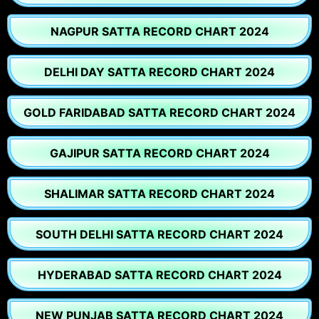
NAGPUR SATTA RECORD CHART 2024
DELHI DAY SATTA RECORD CHART 2024
GOLD FARIDABAD SATTA RECORD CHART 2024
GAJIPUR SATTA RECORD CHART 2024
SHALIMAR SATTA RECORD CHART 2024
SOUTH DELHI SATTA RECORD CHART 2024
HYDERABAD SATTA RECORD CHART 2024
NEW PUNJAB SATTA RECORD CHART 2024