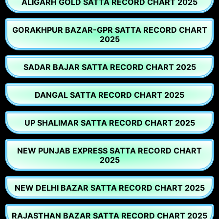
ALIGARH GOLD SATTA RECORD CHART 2025
GORAKHPUR BAZAR-GPR SATTA RECORD CHART
2025
SADAR BAJAR SATTA RECORD CHART 2025
DANGAL SATTA RECORD CHART 2025
UP SHALIMAR SATTA RECORD CHART 2025
NEW PUNJAB EXPRESS SATTA RECORD CHART
2025
NEW DELHI BAZAR SATTA RECORD CHART 2025
RAJASTHAN BAZAR SATTA RECORD CHART 2025