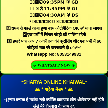
🧜‍♂️⚃⏰𝟬𝟵:𝟯𝟱𝗣𝗠 🔰 𝗚𝗕
🧜‍♂️⚄⏰𝟭𝟭:𝟯𝟱𝗣𝗠 🔰 𝗚𝗟
🧜‍♂️⚅⏰𝟬𝟰:𝟯𝟬𝗔𝗠 🔰 𝗗𝗦
* ⚀⚁⚂⚃⚄⚅⚀⚁⚂⚃⚄⚅
1️⃣समय से पहले आया हुआ काम ऑटोमैटिक OK ✅ माना जाएगा
2️⃣एक पर्ची में सिंगल जोड़ी की पासिंग रहेगी
3️⃣ हमारे पास आप 7 अंकों तक की क्रॉसिंग और एक पर्ची में 60
जोड़ियां तक प्ले करसकते हो ✅✅✅
Whatsapp No: 8053149931
📳 𝐖𝐇𝐀𝐓𝐒𝐀𝐏𝐏 𝐍𝐎𝐖 📳
*SHARYA ONLINE KHAIWAL*
🙏 * श्रेया मैडम * 🙏
*{{नाम बनाया है गवांया नही क्योंकि कामयाब लोग धोखेबाज नहीं होते
खेले मेरे विस्वास के साथ}}*.