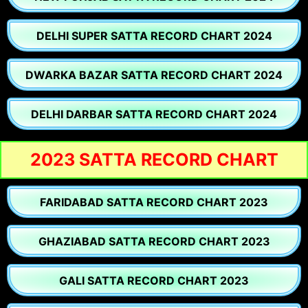
DELHI SUPER SATTA RECORD CHART 2024
DWARKA BAZAR SATTA RECORD CHART 2024
DELHI DARBAR SATTA RECORD CHART 2024
2023 SATTA RECORD CHART
FARIDABAD SATTA RECORD CHART 2023
GHAZIABAD SATTA RECORD CHART 2023
GALI SATTA RECORD CHART 2023