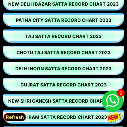
NEW DELHI BAZAR SATTA RECORD CHART 2023
PATNA CITY SATTA RECORD CHART 2023
TAJ SATTA RECORD CHART 2023
CHOTU TAJ SATTA RECORD CHART 2023
DELHI NOON SATTA RECORD CHART 2023
GUJRAT SATTA RECORD CHART 2023
NEW SHRI GANESH SATTA RECORD CHART 2023
SAI RAM SATTA RECORD CHART 2023