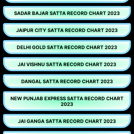
SADAR BAJAR SATTA RECORD CHART 2023
JAIPUR CITY SATTA RECORD CHART 2023
DELHI GOLD SATTA RECORD CHART 2023
JAI VISHNU SATTA RECORD CHART 2023
DANGAL SATTA RECORD CHART 2023
NEW PUNJAB EXPRESS SATTA RECORD CHART
2023
JAI GANGA SATTA RECORD CHART 2023