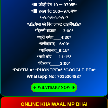
*⬛ जोड़ी रेट 10 ➖ 970💸*
*⬛ हरूप रेट 100➖970💸*
*✅✅✅✅✅✅✅*
*🕰गेम्स प्ले विद लास्ट टाइमिंग🕰*
*दिल्ली बाजार___3:00*
*श्री गणेश___4:30*
*फरीदाबाद__6:00*
*गाजियाबाद_9:15*
*गली चोर___11:15*
*दिसावर____3:00*
*PAYTM =* *PHONEPE=* *GOOGLE PE=*
Whatsapp No: 7015304887
📳 𝐖𝐇𝐀𝐓𝐒𝐀𝐏𝐏 𝐍𝐎𝐖 📳
ONLINE KHAIWAAL MP BHAI