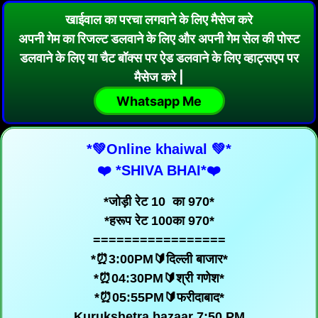
खाईवाल का परचा लगवाने के लिए मैसेज करे
अपनी गेम का रिजल्ट डलवाने के लिए और अपनी गेम सेल की पोस्ट
डलवाने के लिए या चैट बॉक्स पर ऐड डलवाने के लिए व्हाट्सएप पर
मैसेज करे |
Whatsapp Me
*💚Online khaiwal 💚*
❤️ *SHIVA BHAI*❤️
*जोड़ी रेट 10 का 970*
*हरूप रेट 100का 970*
=================
*⏰3:00PM🔰दिल्ली बाजार*
*⏰04:30PM🔰श्री गणेश*
*⏰05:55PM🔰फरीदाबाद*
Kurukshetra bazaar 7:50 PM