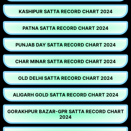
KASHIPUR SATTA RECORD CHART 2024
PATNA SATTA RECORD CHART 2024
PUNJAB DAY SATTA RECORD CHART 2024
CHAR MINAR SATTA RECORD CHART 2024
OLD DELHI SATTA RECORD CHART 2024
ALIGARH GOLD SATTA RECORD CHART 2024
GORAKHPUR BAZAR-GPR SATTA RECORD CHART
2024