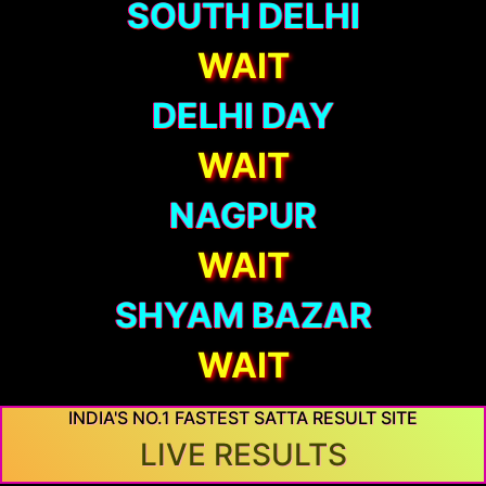
SOUTH DELHI
WAIT
DELHI DAY
WAIT
NAGPUR
WAIT
SHYAM BAZAR
WAIT
INDIA'S NO.1 FASTEST SATTA RESULT SITE
LIVE RESULTS