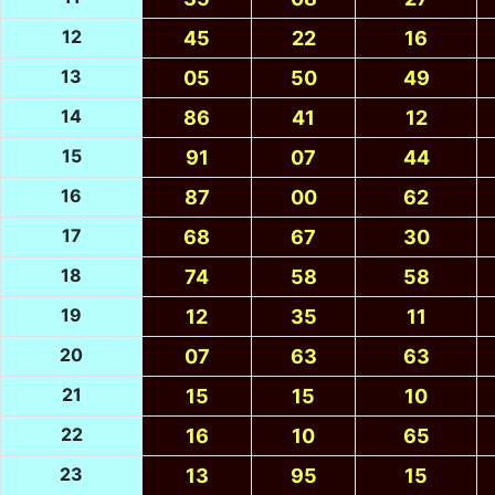
12
45
22
16
13
05
50
49
14
86
41
12
15
91
07
44
16
87
00
62
17
68
67
30
18
74
58
58
19
12
35
11
20
07
63
63
21
15
15
10
22
16
10
65
23
13
95
15