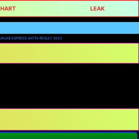
HART
LEAK
PUNJAB EXPRESS SATTA RESULT 2023