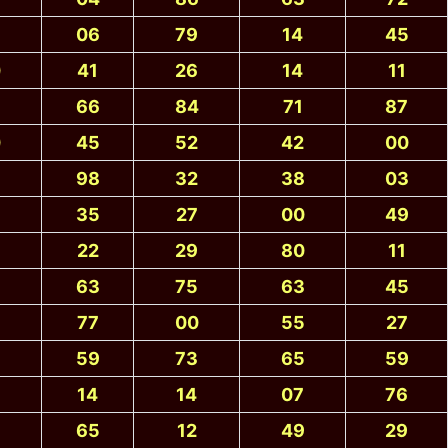
06
79
14
45
0
41
26
14
11
66
84
71
87
0
45
52
42
00
6
98
32
38
03
35
27
00
49
22
29
80
11
63
75
63
45
6
77
00
55
27
59
73
65
59
14
14
07
76
65
12
49
29