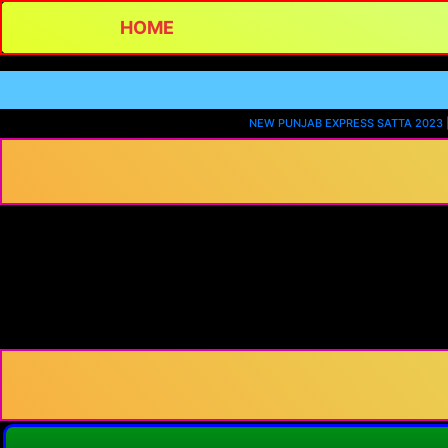
HOME
NEW PUNJAB EXPRESS SATTA 2023 |