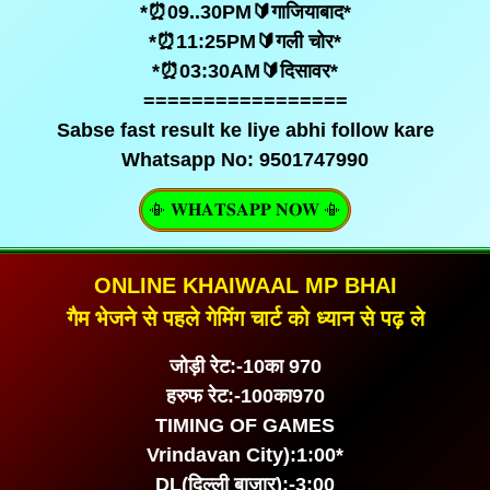
*⏰09..30PM🔰गाजियाबाद*
*⏰11:25PM🔰गली चोर*
*⏰03:30AM🔰दिसावर*
=================
Sabse fast result ke liye abhi follow kare
Whatsapp No: 9501747990
📳 𝐖𝐇𝐀𝐓𝐒𝐀𝐏𝐏 𝐍𝐎𝐖 📳
ONLINE KHAIWAAL MP BHAI
गैम भेजने से पहले गेमिंग चार्ट को ध्यान से पढ़ ले
जोड़ी रेट:-10का 970
हरुफ रेट:-100का970
TIMING OF GAMES
Vrindavan City):1:00*
DL(दिल्ली बाज़ार):-3:00