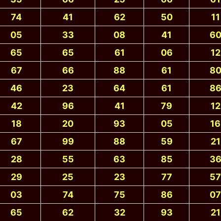
74
41
62
50
11
05
33
08
41
6
65
65
61
06
12
67
66
88
61
8
46
23
64
61
8
42
96
41
79
12
18
20
93
05
16
67
99
88
59
21
28
55
63
85
3
29
25
23
77
57
03
74
75
86
07
65
62
32
93
21