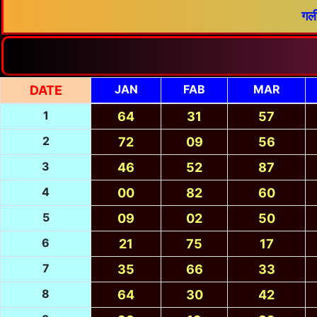
गल
JAN
FAB
MAR
DATE
1
64
31
57
2
72
09
56
3
46
52
87
4
00
82
60
5
09
02
50
6
21
75
17
7
35
66
33
8
64
30
42