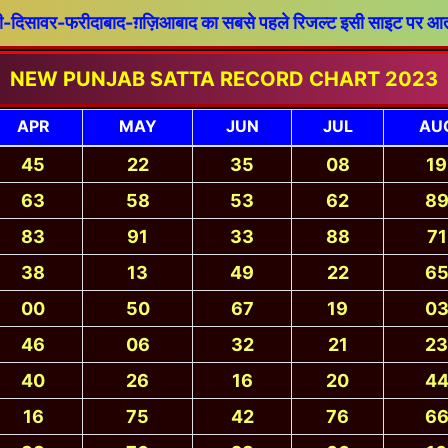
ी-दिसावर-फरीदाबाद-ग़ज़िआबाद का सबसे पहले रिजल्ट इसी साइट पर आता
NEW PUNJAB SATTA RECORD CHART 2023
APR
MAY
JUN
JUL
AU
45
22
35
08
19
63
58
53
62
8
83
91
33
88
71
38
13
49
22
6
00
50
67
19
0
46
06
32
21
23
40
26
16
20
4
16
75
42
76
6