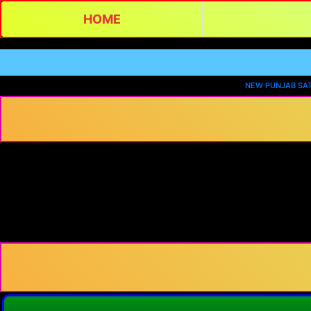
HOME
NEW PUNJAB SAT