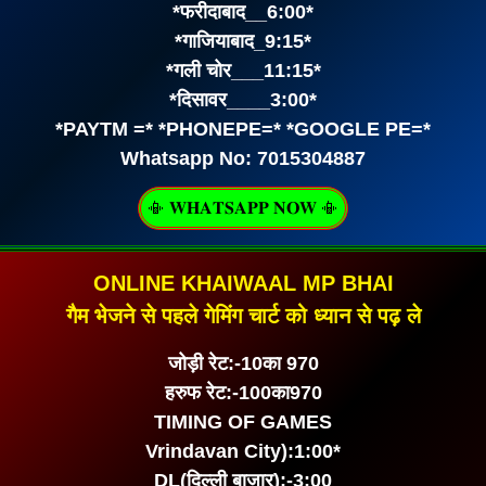
*फरीदाबाद__6:00*
*गाजियाबाद_9:15*
*गली चोर___11:15*
*दिसावर____3:00*
*PAYTM =* *PHONEPE=* *GOOGLE PE=*
Whatsapp No: 7015304887
📳 𝐖𝐇𝐀𝐓𝐒𝐀𝐏𝐏 𝐍𝐎𝐖 📳
ONLINE KHAIWAAL MP BHAI
गैम भेजने से पहले गेमिंग चार्ट को ध्यान से पढ़ ले
जोड़ी रेट:-10का 970
हरुफ रेट:-100का970
TIMING OF GAMES
Vrindavan City):1:00*
DL(दिल्ली बाज़ार):-3:00