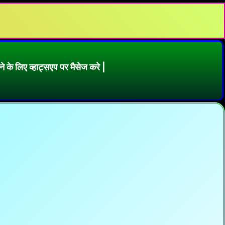
 के लिए व्हाट्सएप पर मैसेज करे |