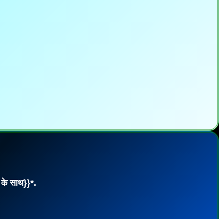
स के साथ}}*.