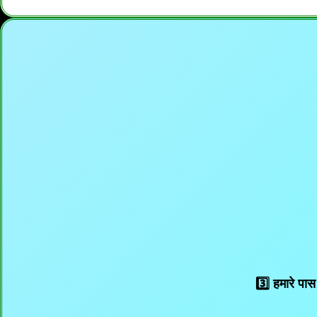
3️⃣ हमारे पा