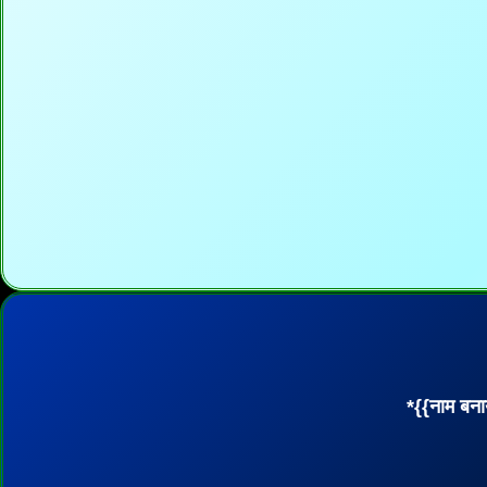
*{{नाम बनाय