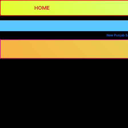
HOME
New Punjab S