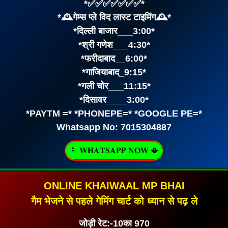
*✅✅✅✅✅✅✅*
*🕰गेम्स प्ले विद लास्ट टाइमिंग🕰*
*दिल्ली बाजार___3:00*
*श्री गणेश___4:30*
*फरीदाबाद__6:00*
*गाजियाबाद_9:15*
*गली चोर___11:15*
*दिसावर____3:00*
*PAYTM =* *PHONEPE=* *GOOGLE PE=*
Whatsapp No: 7015304887
📳 𝐖𝐇𝐀𝐓𝐒𝐀𝐏𝐏 𝐍𝐎𝐖 📳
ONLINE KHAIWAAL MP BHAI
गैम भेजने से पहले गेमिंग चार्ट को ध्यान से पढ़ ले
जोड़ी रेट:-10का 970