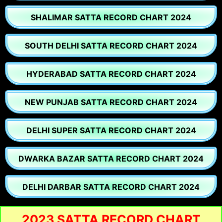
SHALIMAR SATTA RECORD CHART 2024
SOUTH DELHI SATTA RECORD CHART 2024
HYDERABAD SATTA RECORD CHART 2024
NEW PUNJAB SATTA RECORD CHART 2024
DELHI SUPER SATTA RECORD CHART 2024
DWARKA BAZAR SATTA RECORD CHART 2024
DELHI DARBAR SATTA RECORD CHART 2024
2023 SATTA RECORD CHART