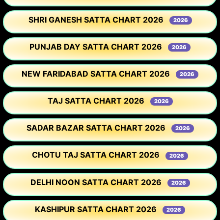
SHRI GANESH SATTA CHART 2026
2026
PUNJAB DAY SATTA CHART 2026
2026
NEW FARIDABAD SATTA CHART 2026
2026
TAJ SATTA CHART 2026
2026
SADAR BAZAR SATTA CHART 2026
2026
CHOTU TAJ SATTA CHART 2026
2026
DELHI NOON SATTA CHART 2026
2026
KASHIPUR SATTA CHART 2026
2026