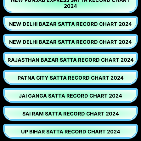
2024
NEW DELHI BAZAR SATTA RECORD CHART 2024
NEW DELHI BAZAR SATTA RECORD CHART 2024
RAJASTHAN BAZAR SATTA RECORD CHART 2024
PATNA CITY SATTA RECORD CHART 2024
JAI GANGA SATTA RECORD CHART 2024
SAI RAM SATTA RECORD CHART 2024
UP BIHAR SATTA RECORD CHART 2024