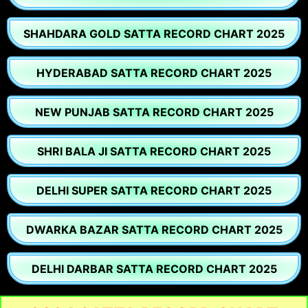
SHAHDARA GOLD SATTA RECORD CHART 2025
HYDERABAD SATTA RECORD CHART 2025
NEW PUNJAB SATTA RECORD CHART 2025
SHRI BALA JI SATTA RECORD CHART 2025
DELHI SUPER SATTA RECORD CHART 2025
DWARKA BAZAR SATTA RECORD CHART 2025
DELHI DARBAR SATTA RECORD CHART 2025