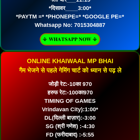
*दिसावर____3:00*
*PAYTM =* *PHONEPE=* *GOOGLE PE=*
Whatsapp No: 7015304887
📳 𝐖𝐇𝐀𝐓𝐒𝐀𝐏𝐏 𝐍𝐎𝐖 📳
ONLINE KHAIWAAL MP BHAI
गैम भेजने से पहले गेमिंग चार्ट को ध्यान से पढ़ ले
जोड़ी रेट:-10का 970
हरुफ रेट:-100का970
TIMING OF GAMES
Vrindavan City):1:00*
DL(दिल्ली बाज़ार):-3:00
SG (श्री गणेश) :-4:30
FD (फरीदाबाद) :-5:55