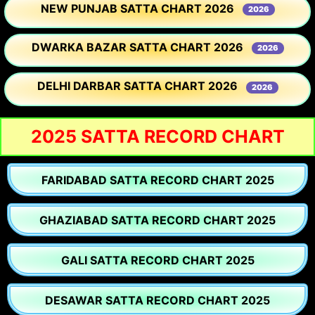
NEW PUNJAB SATTA CHART 2026
2026
DWARKA BAZAR SATTA CHART 2026
2026
DELHI DARBAR SATTA CHART 2026
2026
2025 SATTA RECORD CHART
FARIDABAD SATTA RECORD CHART 2025
GHAZIABAD SATTA RECORD CHART 2025
GALI SATTA RECORD CHART 2025
DESAWAR SATTA RECORD CHART 2025