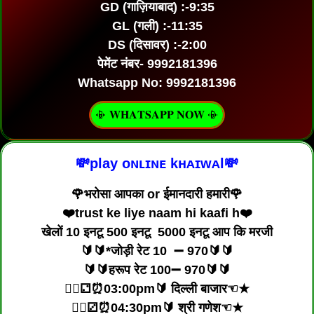
GD (गाज़ियाबाद) :-9:35
GL (गली) :-11:35
DS (दिसावर) :-2:00
पेमेंट नंबर- 9992181396
Whatsapp No: 9992181396
📳 𝐖𝐇𝐀𝐓𝐒𝐀𝐏𝐏 𝐍𝐎𝐖 📳
💸play oɴʟɪɴᴇ kʜᴀɪᴡᴀl💸
🌹भरोसा आपका or ईमानदारी हमारी🌹
❤️trust ke liye naam hi kaafi h❤️
खेलों 10 इनटू 500 इनटू 5000 इनटू आप कि मरजी
🔰🔰*जोड़ी रेट 10 ➖ 970🔰🔰
🔰🔰हरूप रेट 100➖ 970🔰🔰
🧜‍♂️⚁⏰03:00pm🔰 दिल्ली बाजार☜★
🧜‍♂️⚂⏰04:30pm🔰 श्री गणेश☜★