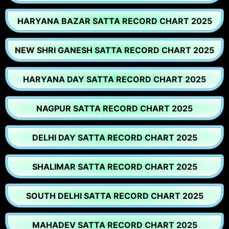
HARYANA BAZAR SATTA RECORD CHART 2025
NEW SHRI GANESH SATTA RECORD CHART 2025
HARYANA DAY SATTA RECORD CHART 2025
NAGPUR SATTA RECORD CHART 2025
DELHI DAY SATTA RECORD CHART 2025
SHALIMAR SATTA RECORD CHART 2025
SOUTH DELHI SATTA RECORD CHART 2025
MAHADEV SATTA RECORD CHART 2025