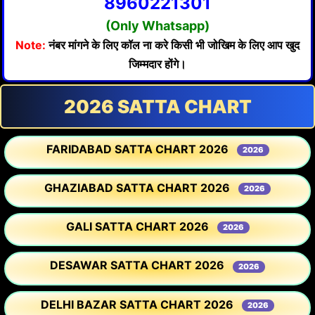
8960221301
(Only Whatsapp)
Note:
नंबर मांगने के लिए कॉल ना करे किसी भी जोखिम के लिए आप खुद
जिम्मदार होंगे।
2026 SATTA CHART
FARIDABAD SATTA CHART 2026
2026
GHAZIABAD SATTA CHART 2026
2026
GALI SATTA CHART 2026
2026
DESAWAR SATTA CHART 2026
2026
DELHI BAZAR SATTA CHART 2026
2026