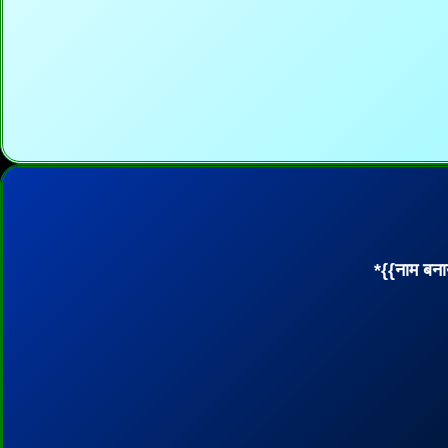
*{{नाम बनाय