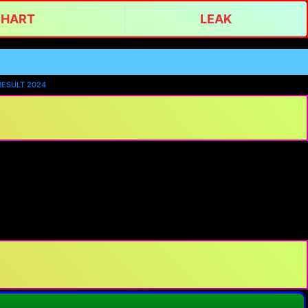
HART
LEAK
 RESULT 2024