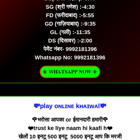
SG (श्री गणेश) :-4:30
FD (फरीदाबाद) :-5:55
GD (गाज़ियाबाद) :-9:35
GL (गली) :-11:35
DS (दिसावर) :-2:00
पेमेंट नंबर- 9992181396
Whatsapp No: 9992181396
📳 𝐖𝐇𝐀𝐓𝐒𝐀𝐏𝐏 𝐍𝐎𝐖 📳
💸play oɴʟɪɴᴇ kʜᴀɪᴡᴀl💸
🌹भरोसा आपका or ईमानदारी हमारी🌹
❤️trust ke liye naam hi kaafi h❤️
खेलों 10 इनटू 500 इनटू 5000 इनटू आप कि मरजी