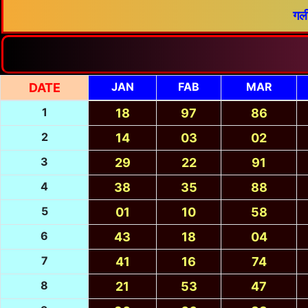
गल
JAN
FAB
MAR
DATE
1
18
97
86
2
14
03
02
3
29
22
91
4
38
35
88
5
01
10
58
6
43
18
04
7
41
16
74
8
21
53
47