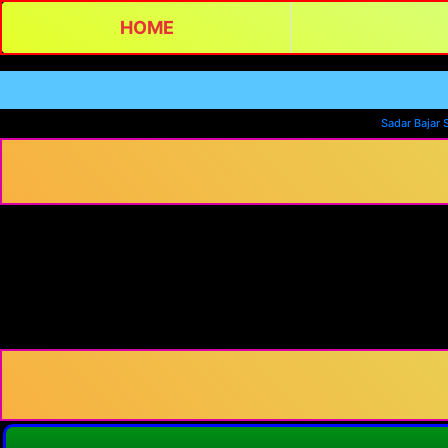
HOME
Sadar Bajar