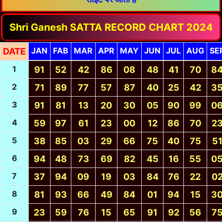
Shri Ganesh SATTA RECORD CHART 2024
JAN
FAB
MAR
APR
MAY
JUN
JUL
AUG
SE
DATE
1
91
52
42
86
08
48
41
70
8
2
71
89
77
57
87
40
25
42
3
3
91
81
13
20
30
05
90
99
0
4
59
97
61
23
00
12
86
70
2
5
38
85
03
29
66
75
40
75
5
6
94
48
73
69
82
45
16
55
0
7
37
94
09
19
03
84
76
22
0
8
81
93
66
49
84
01
94
15
3
9
23
59
76
15
65
91
92
56
7