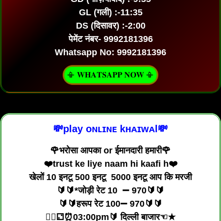
GL (गली) :-11:35
DS (दिसावर) :-2:00
पेमेंट नंबर- 9992181396
Whatsapp No: 9992181396
📳 𝐖𝐇𝐀𝐓𝐒𝐀𝐏𝐏 𝐍𝐎𝐖 📳
💸play oɴʟɪɴᴇ kʜᴀɪᴡᴀl💸
🌹भरोसा आपका or ईमानदारी हमारी🌹
❤️trust ke liye naam hi kaafi h❤️
खेलों 10 इनटू 500 इनटू 5000 इनटू आप कि मरजी
🔰🔰*जोड़ी रेट 10 ➖ 970🔰🔰
🔰🔰हरूप रेट 100➖ 970🔰🔰
🧜‍♂️⚁⏰03:00pm🔰 दिल्ली बाजार☜★