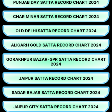
PUNJAB DAY SATTA RECORD CHART 2024
CHAR MINAR SATTA RECORD CHART 2024
OLD DELHI SATTA RECORD CHART 2024
ALIGARH GOLD SATTA RECORD CHART 2024
GORAKHPUR BAZAR-GPR SATTA RECORD CHART
2024
JAIPUR SATTA RECORD CHART 2024
SADAR BAJAR SATTA RECORD CHART 2024
JAIPUR CITY SATTA RECORD CHART 2024