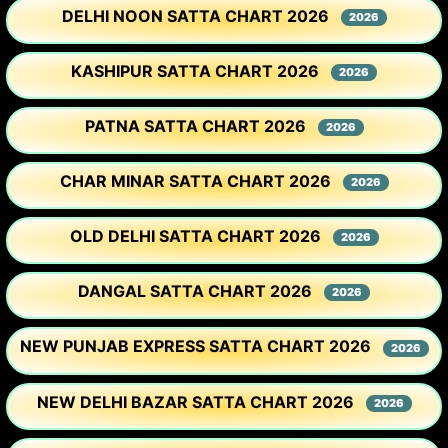
DELHI NOON SATTA CHART 2026
2026
KASHIPUR SATTA CHART 2026
2026
PATNA SATTA CHART 2026
2026
CHAR MINAR SATTA CHART 2026
2026
OLD DELHI SATTA CHART 2026
2026
DANGAL SATTA CHART 2026
2026
NEW PUNJAB EXPRESS SATTA CHART 2026
2026
NEW DELHI BAZAR SATTA CHART 2026
2026