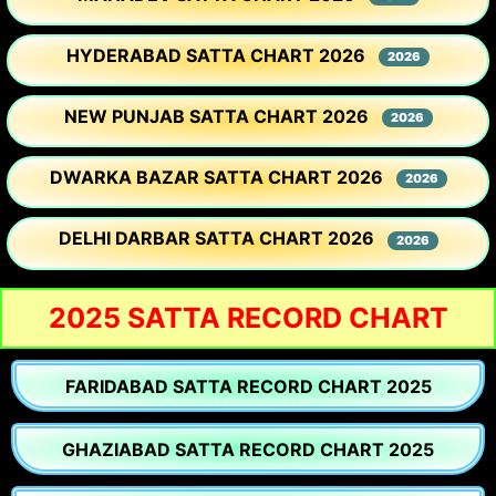
HYDERABAD SATTA CHART 2026
2026
NEW PUNJAB SATTA CHART 2026
2026
DWARKA BAZAR SATTA CHART 2026
2026
DELHI DARBAR SATTA CHART 2026
2026
2025 SATTA RECORD CHART
FARIDABAD SATTA RECORD CHART 2025
GHAZIABAD SATTA RECORD CHART 2025