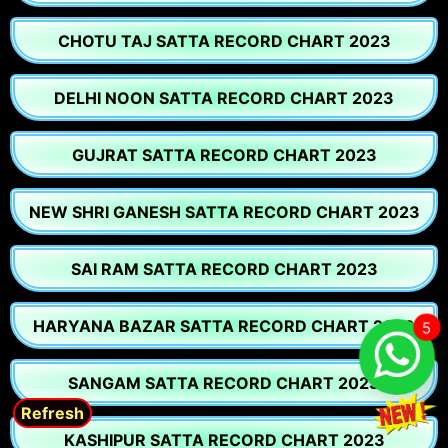
CHOTU TAJ SATTA RECORD CHART 2023
DELHI NOON SATTA RECORD CHART 2023
GUJRAT SATTA RECORD CHART 2023
NEW SHRI GANESH SATTA RECORD CHART 2023
SAI RAM SATTA RECORD CHART 2023
HARYANA BAZAR SATTA RECORD CHART 2023
SANGAM SATTA RECORD CHART 2023
KASHIPUR SATTA RECORD CHART 2023