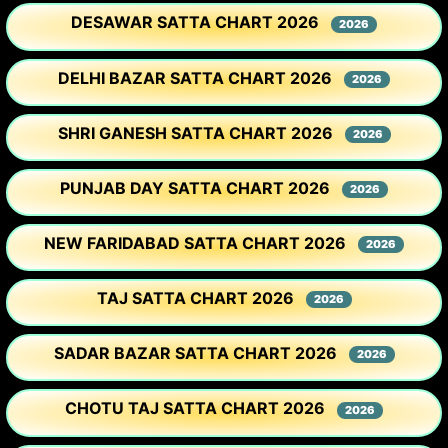
DESAWAR SATTA CHART 2026
2026
DELHI BAZAR SATTA CHART 2026
2026
SHRI GANESH SATTA CHART 2026
2026
PUNJAB DAY SATTA CHART 2026
2026
NEW FARIDABAD SATTA CHART 2026
2026
TAJ SATTA CHART 2026
2026
SADAR BAZAR SATTA CHART 2026
2026
CHOTU TAJ SATTA CHART 2026
2026