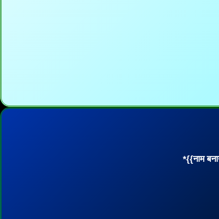
*{{नाम बनाय