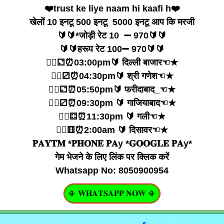
❤️trust ke liye naam hi kaafi h❤️
खेलों 10 इनटू 500 इनटू 5000 इनटू आप कि मरजी
🔰🔰*जोड़ी रेट 10 ➖ 970🔰🔰
🔰🔰हरूप रेट 100➖ 970🔰🔰
🧜‍♂️⚁⏰03:00pm🔰 दिल्ली बाजार☜★
🧜‍♂️⚂⏰04:30pm🔰 श्री गणेश☜★
🧜‍♂️⚁⏰05:50pm🔰 फरीदाबाद_☜★
🧜‍♂️⚂⏰09:30pm 🔰 गाजियाबाद☜★
🧜‍♂️⚃⏰11:30pm 🔰 गली☜★
🧜‍♂️⚅⏰2:00am 🔰 दिसावर☜★
𝐏𝐀𝐘𝐓𝐌 *𝐏𝐇𝐎𝐍𝐄 𝐏𝐀y *𝐆𝐎𝐎𝐆𝐋𝐄 𝐏𝐀y*
गेम भेजने के लिए लिंक पर क्लिक करें
Whatsapp No: 8050900954
📳 𝐖𝐇𝐀𝐓𝐒𝐀𝐏𝐏 𝐍𝐎𝐖 📳