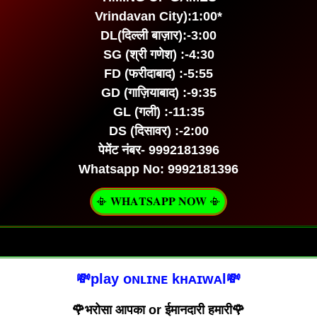
Vrindavan City):1:00*
DL(दिल्ली बाज़ार):-3:00
SG (श्री गणेश) :-4:30
FD (फरीदाबाद) :-5:55
GD (गाज़ियाबाद) :-9:35
GL (गली) :-11:35
DS (दिसावर) :-2:00
पेमेंट नंबर- 9992181396
Whatsapp No: 9992181396
📳 𝐖𝐇𝐀𝐓𝐒𝐀𝐏𝐏 𝐍𝐎𝐖 📳
💸play oɴʟɪɴᴇ kʜᴀɪᴡᴀl💸
🌹भरोसा आपका or ईमानदारी हमारी🌹