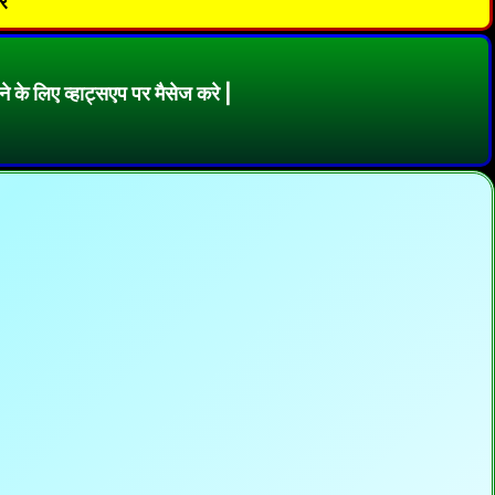
ं
 के लिए व्हाट्सएप पर मैसेज करे |