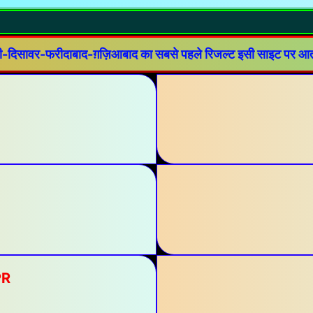
Sa
ी-दिसावर-फरीदाबाद-ग़ज़िआबाद का सबसे पहले रिजल्ट इसी साइट पर आता
PR