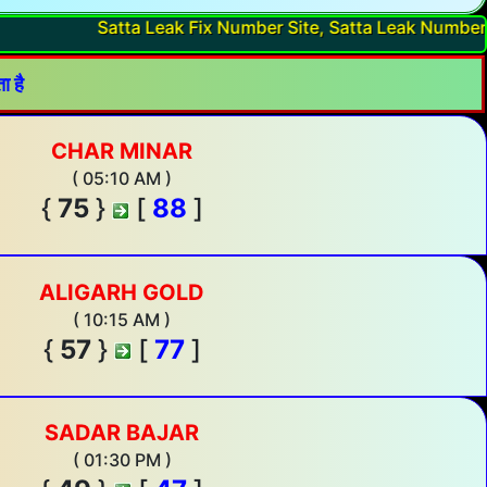
tta Leak Fix Number Site, Satta Leak Number, Gali Desawa
 है
CHAR MINAR
( 05:10 AM )
{
75
}
[
88
]
ALIGARH GOLD
( 10:15 AM )
{
57
}
[
77
]
SADAR BAJAR
( 01:30 PM )