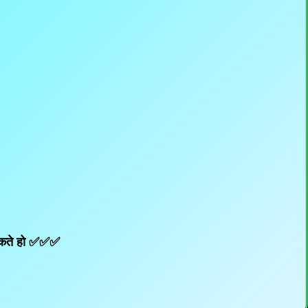
करसकते हो ✅✅✅