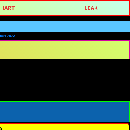
HART
LEAK
Chart 2023