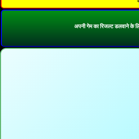
अपनी गेम का रिजल्ट डलवाने के लि