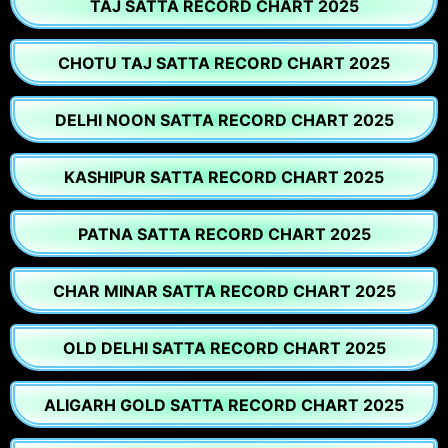
TAJ SATTA RECORD CHART 2025
CHOTU TAJ SATTA RECORD CHART 2025
DELHI NOON SATTA RECORD CHART 2025
KASHIPUR SATTA RECORD CHART 2025
PATNA SATTA RECORD CHART 2025
CHAR MINAR SATTA RECORD CHART 2025
OLD DELHI SATTA RECORD CHART 2025
ALIGARH GOLD SATTA RECORD CHART 2025