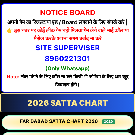
NOTICE BOARD
अपनी गेम का रिजल्ट या एड / Board लगवाने के लिए संपर्क करें |
👉
इस नंबर पर कोई लीक गेम नही मिलता गेम लेने वाले भाई कॉल या
मैसेज करके अपना समय बर्बाद ना करे
SITE SUPERVISER
8960221301
(Only Whatsapp)
Note:
नंबर मांगने के लिए कॉल ना करे किसी भी जोखिम के लिए आप खुद
जिम्मदार होंगे।
2026 SATTA CHART
FARIDABAD SATTA CHART 2026
2026