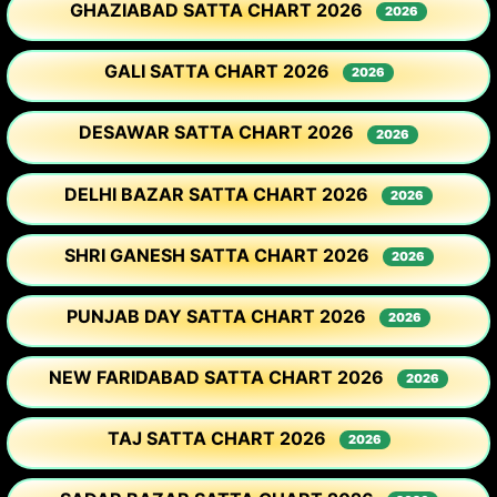
GHAZIABAD SATTA CHART 2026
2026
GALI SATTA CHART 2026
2026
DESAWAR SATTA CHART 2026
2026
DELHI BAZAR SATTA CHART 2026
2026
SHRI GANESH SATTA CHART 2026
2026
PUNJAB DAY SATTA CHART 2026
2026
NEW FARIDABAD SATTA CHART 2026
2026
TAJ SATTA CHART 2026
2026