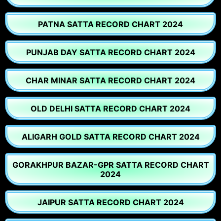
PATNA SATTA RECORD CHART 2024
PUNJAB DAY SATTA RECORD CHART 2024
CHAR MINAR SATTA RECORD CHART 2024
OLD DELHI SATTA RECORD CHART 2024
ALIGARH GOLD SATTA RECORD CHART 2024
GORAKHPUR BAZAR-GPR SATTA RECORD CHART
2024
JAIPUR SATTA RECORD CHART 2024