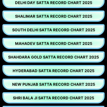
DELHI DAY SATTA RECORD CHART 2025
SHALIMAR SATTA RECORD CHART 2025
SOUTH DELHI SATTA RECORD CHART 2025
MAHADEV SATTA RECORD CHART 2025
SHAHDARA GOLD SATTA RECORD CHART 2025
HYDERABAD SATTA RECORD CHART 2025
NEW PUNJAB SATTA RECORD CHART 2025
SHRI BALA JI SATTA RECORD CHART 2025