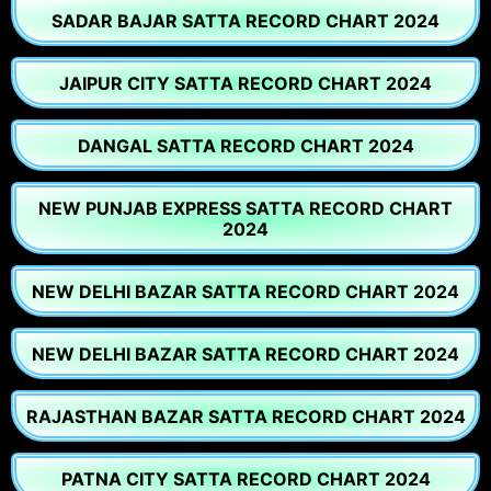
SADAR BAJAR SATTA RECORD CHART 2024
JAIPUR CITY SATTA RECORD CHART 2024
DANGAL SATTA RECORD CHART 2024
NEW PUNJAB EXPRESS SATTA RECORD CHART
2024
NEW DELHI BAZAR SATTA RECORD CHART 2024
NEW DELHI BAZAR SATTA RECORD CHART 2024
RAJASTHAN BAZAR SATTA RECORD CHART 2024
PATNA CITY SATTA RECORD CHART 2024