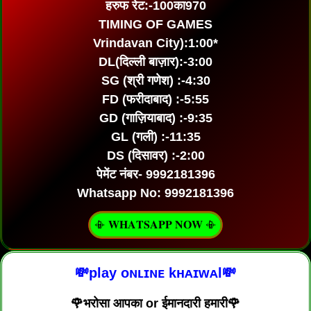
हरुफ रेट:-100का970
TIMING OF GAMES
Vrindavan City):1:00*
DL(दिल्ली बाज़ार):-3:00
SG (श्री गणेश) :-4:30
FD (फरीदाबाद) :-5:55
GD (गाज़ियाबाद) :-9:35
GL (गली) :-11:35
DS (दिसावर) :-2:00
पेमेंट नंबर- 9992181396
Whatsapp No: 9992181396
📳 𝐖𝐇𝐀𝐓𝐒𝐀𝐏𝐏 𝐍𝐎𝐖 📳
💸play oɴʟɪɴᴇ kʜᴀɪᴡᴀl💸
🌹भरोसा आपका or ईमानदारी हमारी🌹