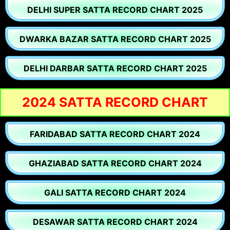
DELHI SUPER SATTA RECORD CHART 2025
DWARKA BAZAR SATTA RECORD CHART 2025
DELHI DARBAR SATTA RECORD CHART 2025
2024 SATTA RECORD CHART
FARIDABAD SATTA RECORD CHART 2024
GHAZIABAD SATTA RECORD CHART 2024
GALI SATTA RECORD CHART 2024
DESAWAR SATTA RECORD CHART 2024