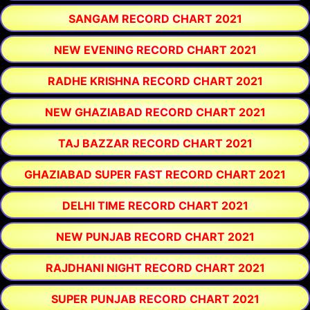
SANGAM RECORD CHART 2021
NEW EVENING RECORD CHART 2021
RADHE KRISHNA RECORD CHART 2021
NEW GHAZIABAD RECORD CHART 2021
TAJ BAZZAR RECORD CHART 2021
GHAZIABAD SUPER FAST RECORD CHART 2021
DELHI TIME RECORD CHART 2021
NEW PUNJAB RECORD CHART 2021
RAJDHANI NIGHT RECORD CHART 2021
SUPER PUNJAB RECORD CHART 2021