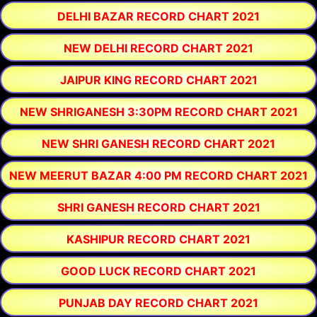
DELHI BAZAR RECORD CHART 2021
NEW DELHI RECORD CHART 2021
JAIPUR KING RECORD CHART 2021
NEW SHRIGANESH 3:30PM RECORD CHART 2021
NEW SHRI GANESH RECORD CHART 2021
NEW MEERUT BAZAR 4:00 PM RECORD CHART 2021
SHRI GANESH RECORD CHART 2021
KASHIPUR RECORD CHART 2021
GOOD LUCK RECORD CHART 2021
PUNJAB DAY RECORD CHART 2021