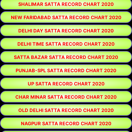
SHALIMAR SATTA RECORD CHART 2020
NEW FARIDABAD SATTA RECORD CHART 2020
DELHI DAY SATTA RECORD CHART 2020
DELHI TIME SATTA RECORD CHART 2020
SATTA BAZAR SATTA RECORD CHART 2020
PUNJAB-SPL SATTA RECORD CHART 2020
UP SATTA RECORD CHART 2020
CHAR MINAR SATTA RECORD CHART 2020
OLD DELHI SATTA RECORD CHART 2020
NAGPUR SATTA RECORD CHART 2020