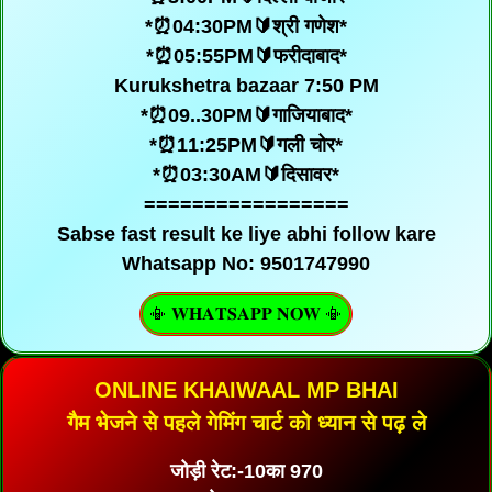
*⏰04:30PM🔰श्री गणेश*
*⏰05:55PM🔰फरीदाबाद*
Kurukshetra bazaar 7:50 PM
*⏰09..30PM🔰गाजियाबाद*
*⏰11:25PM🔰गली चोर*
*⏰03:30AM🔰दिसावर*
=================
Sabse fast result ke liye abhi follow kare
Whatsapp No: 9501747990
📳 𝐖𝐇𝐀𝐓𝐒𝐀𝐏𝐏 𝐍𝐎𝐖 📳
ONLINE KHAIWAAL MP BHAI
गैम भेजने से पहले गेमिंग चार्ट को ध्यान से पढ़ ले
जोड़ी रेट:-10का 970