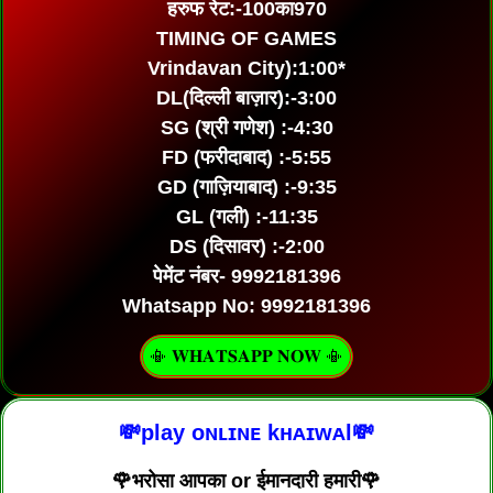
हरुफ रेट:-100का970
TIMING OF GAMES
Vrindavan City):1:00*
DL(दिल्ली बाज़ार):-3:00
SG (श्री गणेश) :-4:30
FD (फरीदाबाद) :-5:55
GD (गाज़ियाबाद) :-9:35
GL (गली) :-11:35
DS (दिसावर) :-2:00
पेमेंट नंबर- 9992181396
Whatsapp No: 9992181396
📳 𝐖𝐇𝐀𝐓𝐒𝐀𝐏𝐏 𝐍𝐎𝐖 📳
💸play oɴʟɪɴᴇ kʜᴀɪᴡᴀl💸
🌹भरोसा आपका or ईमानदारी हमारी🌹