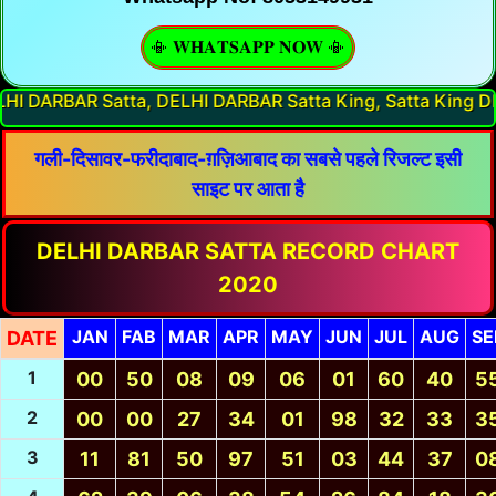
📳 𝐖𝐇𝐀𝐓𝐒𝐀𝐏𝐏 𝐍𝐎𝐖 📳
, DELHI DARBAR Satta King, Satta King DELHI DARBAR, DE
गली-दिसावर-फरीदाबाद-ग़ज़िआबाद का सबसे पहले रिजल्ट इसी
साइट पर आता है
DELHI DARBAR SATTA RECORD CHART
2020
JAN
FAB
MAR
APR
MAY
JUN
JUL
AUG
SE
DATE
1
00
50
08
09
06
01
60
40
5
2
00
00
27
34
01
98
32
33
3
3
11
81
50
97
51
03
44
37
0