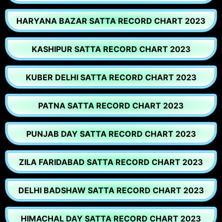
HARYANA BAZAR SATTA RECORD CHART 2023
KASHIPUR SATTA RECORD CHART 2023
KUBER DELHI SATTA RECORD CHART 2023
PATNA SATTA RECORD CHART 2023
PUNJAB DAY SATTA RECORD CHART 2023
ZILA FARIDABAD SATTA RECORD CHART 2023
DELHI BADSHAW SATTA RECORD CHART 2023
HIMACHAL DAY SATTA RECORD CHART 2023