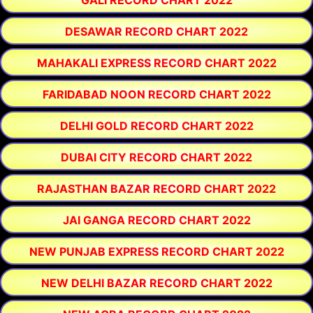
DESAWAR RECORD CHART 2022
MAHAKALI EXPRESS RECORD CHART 2022
FARIDABAD NOON RECORD CHART 2022
DELHI GOLD RECORD CHART 2022
DUBAI CITY RECORD CHART 2022
RAJASTHAN BAZAR RECORD CHART 2022
JAI GANGA RECORD CHART 2022
NEW PUNJAB EXPRESS RECORD CHART 2022
NEW DELHI BAZAR RECORD CHART 2022