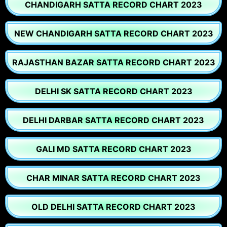
CHANDIGARH SATTA RECORD CHART 2023
NEW CHANDIGARH SATTA RECORD CHART 2023
RAJASTHAN BAZAR SATTA RECORD CHART 2023
DELHI SK SATTA RECORD CHART 2023
DELHI DARBAR SATTA RECORD CHART 2023
GALI MD SATTA RECORD CHART 2023
CHAR MINAR SATTA RECORD CHART 2023
OLD DELHI SATTA RECORD CHART 2023