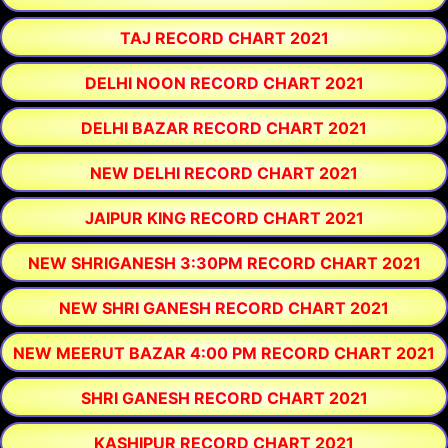
TAJ RECORD CHART 2021
DELHI NOON RECORD CHART 2021
DELHI BAZAR RECORD CHART 2021
NEW DELHI RECORD CHART 2021
JAIPUR KING RECORD CHART 2021
NEW SHRIGANESH 3:30PM RECORD CHART 2021
NEW SHRI GANESH RECORD CHART 2021
NEW MEERUT BAZAR 4:00 PM RECORD CHART 2021
SHRI GANESH RECORD CHART 2021
KASHIPUR RECORD CHART 2021