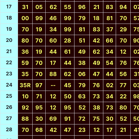
17
31
05
62
55
96
21
83
94
0
18
00
99
46
99
79
18
81
70
5
19
70
19
34
99
81
83
37
29
7
20
80
70
60
28
51
42
66
70
9
21
36
19
44
61
49
62
34
12
0
22
59
70
17
44
38
49
54
76
7
23
35
70
88
62
06
47
44
56
3
24
35R
97
--
45
79
76
02
77
0
25
10
71
12
50
63
73
34
22
9
26
92
95
12
95
52
38
73
80
7
27
88
30
69
91
72
75
30
52
5
28
70
68
42
47
23
12
17
21
4