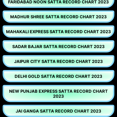
FARIDABAD NOON SATTA RECORD CHART 2023
MADHUR SHREE SATTA RECORD CHART 2023
MAHAKALI EXPRESS SATTA RECORD CHART 2023
SADAR BAJAR SATTA RECORD CHART 2023
JAIPUR CITY SATTA RECORD CHART 2023
DELHI GOLD SATTA RECORD CHART 2023
NEW PUNJAB EXPRESS SATTA RECORD CHART
2023
JAI GANGA SATTA RECORD CHART 2023