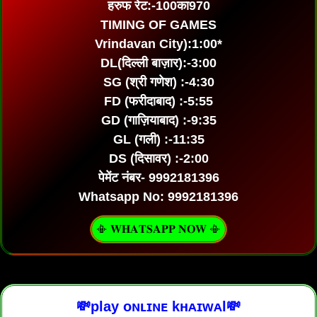
हरुफ रेट:-100का970
TIMING OF GAMES
Vrindavan City):1:00*
DL(दिल्ली बाज़ार):-3:00
SG (श्री गणेश) :-4:30
FD (फरीदाबाद) :-5:55
GD (गाज़ियाबाद) :-9:35
GL (गली) :-11:35
DS (दिसावर) :-2:00
पेमेंट नंबर- 9992181396
Whatsapp No: 9992181396
📳 𝐖𝐇𝐀𝐓𝐒𝐀𝐏𝐏 𝐍𝐎𝐖 📳
💸play oɴʟɪɴᴇ kʜᴀɪᴡᴀl💸