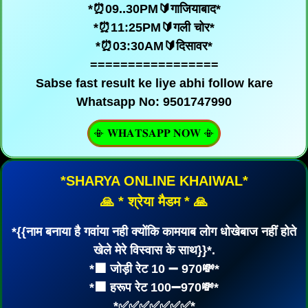
*⏰09..30PM🔰गाजियाबाद*
*⏰11:25PM🔰गली चोर*
*⏰03:30AM🔰दिसावर*
=================
Sabse fast result ke liye abhi follow kare
Whatsapp No: 9501747990
📳 𝐖𝐇𝐀𝐓𝐒𝐀𝐏𝐏 𝐍𝐎𝐖 📳
*SHARYA ONLINE KHAIWAL*
🙏 * श्रेया मैडम * 🙏
*{{नाम बनाया है गवांया नही क्योंकि कामयाब लोग धोखेबाज नहीं होते
खेले मेरे विस्वास के साथ}}*.
*⬛ जोड़ी रेट 10 ➖ 970💸*
*⬛ हरूप रेट 100➖970💸*
*✅✅✅✅✅✅✅*