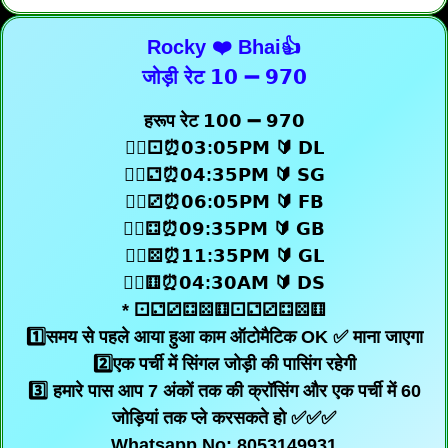
Rocky ❤️ Bhai👍
जोड़ी रेट 𝟭𝟬 ➖ 𝟵𝟳𝟬
हरूप रेट 𝟭𝟬𝟬 ➖ 𝟵𝟳𝟬
🧜‍♂️⚀⏰𝟬𝟯:𝟬𝟱𝗣𝗠 🔰 𝗗𝗟
🧜‍♂️⚁⏰𝟬𝟰:𝟯𝟱𝗣𝗠 🔰 𝗦𝗚
🧜‍♂️⚂⏰𝟬𝟲:𝟬𝟱𝗣𝗠 🔰 𝗙𝗕
🧜‍♂️⚃⏰𝟬𝟵:𝟯𝟱𝗣𝗠 🔰 𝗚𝗕
🧜‍♂️⚄⏰𝟭𝟭:𝟯𝟱𝗣𝗠 🔰 𝗚𝗟
🧜‍♂️⚅⏰𝟬𝟰:𝟯𝟬𝗔𝗠 🔰 𝗗𝗦
* ⚀⚁⚂⚃⚄⚅⚀⚁⚂⚃⚄⚅
1️⃣समय से पहले आया हुआ काम ऑटोमैटिक OK ✅ माना जाएगा
2️⃣एक पर्ची में सिंगल जोड़ी की पासिंग रहेगी
3️⃣ हमारे पास आप 7 अंकों तक की क्रॉसिंग और एक पर्ची में 60
जोड़ियां तक प्ले करसकते हो ✅✅✅
Whatsapp No: 8053149931