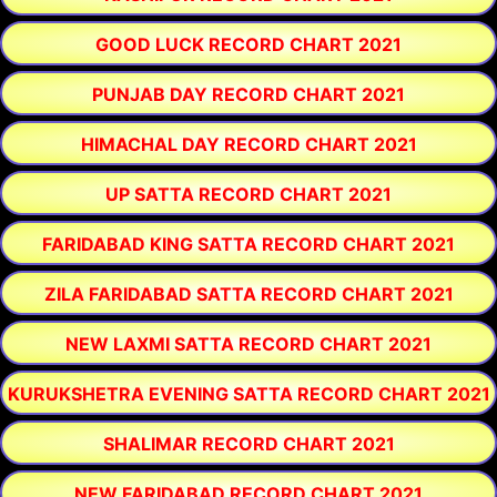
GOOD LUCK RECORD CHART 2021
PUNJAB DAY RECORD CHART 2021
HIMACHAL DAY RECORD CHART 2021
UP SATTA RECORD CHART 2021
FARIDABAD KING SATTA RECORD CHART 2021
ZILA FARIDABAD SATTA RECORD CHART 2021
NEW LAXMI SATTA RECORD CHART 2021
KURUKSHETRA EVENING SATTA RECORD CHART 2021
SHALIMAR RECORD CHART 2021
NEW FARIDABAD RECORD CHART 2021