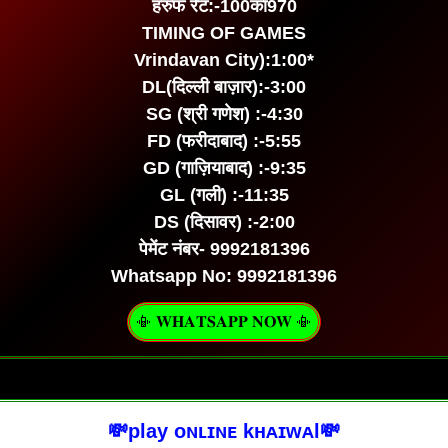
हरुफ रेट:-100का970
TIMING OF GAMES
Vrindavan City):1:00*
DL(दिल्ली बाज़ार):-3:00
SG (श्री गणेश) :-4:30
FD (फरीदाबाद) :-5:55
GD (गाज़ियाबाद) :-9:35
GL (गली) :-11:35
DS (दिसावर) :-2:00
पेमेंट नंबर- 9992181396
Whatsapp No: 9992181396
📳 𝐖𝐇𝐀𝐓𝐒𝐀𝐏𝐏 𝐍𝐎𝐖 📳
💸play oɴʟɪɴᴇ kʜᴀɪᴡᴀl💸