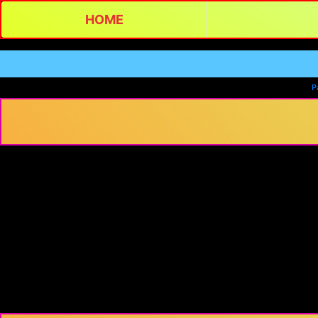
HOME
P