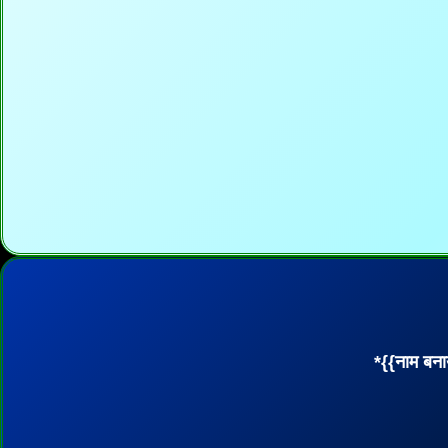
*{{नाम बनाय