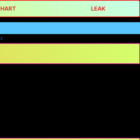
HART
LEAK
22