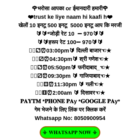
🌹भरोसा आपका or ईमानदारी हमारी🌹
❤️trust ke liye naam hi kaafi h❤️
खेलों 10 इनटू 500 इनटू 5000 इनटू आप कि मरजी
🔰🔰*जोड़ी रेट 10 ➖ 970🔰🔰
🔰🔰हरूप रेट 100➖ 970🔰🔰
🧜‍♂️⚁⏰03:00pm🔰 दिल्ली बाजार☜★
🧜‍♂️⚂⏰04:30pm🔰 श्री गणेश☜★
🧜‍♂️⚁⏰05:50pm🔰 फरीदाबाद_☜★
🧜‍♂️⚂⏰09:30pm 🔰 गाजियाबाद☜★
🧜‍♂️⚃⏰11:30pm 🔰 गली☜★
🧜‍♂️⚅⏰2:00am 🔰 दिसावर☜★
𝐏𝐀𝐘𝐓𝐌 *𝐏𝐇𝐎𝐍𝐄 𝐏𝐀y *𝐆𝐎𝐎𝐆𝐋𝐄 𝐏𝐀y*
गेम भेजने के लिए लिंक पर क्लिक करें
Whatsapp No: 8050900954
📳 𝐖𝐇𝐀𝐓𝐒𝐀𝐏𝐏 𝐍𝐎𝐖 📳