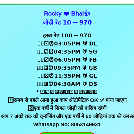
Rocky ❤️ Bhai👍
जोड़ी रेट 𝟭𝟬 ➖ 𝟵𝟳𝟬
हरूप रेट 𝟭𝟬𝟬 ➖ 𝟵𝟳𝟬
🧜‍♂️⚀⏰𝟬𝟯:𝟬𝟱𝗣𝗠 🔰 𝗗𝗟
🧜‍♂️⚁⏰𝟬𝟰:𝟯𝟱𝗣𝗠 🔰 𝗦𝗚
🧜‍♂️⚂⏰𝟬𝟲:𝟬𝟱𝗣𝗠 🔰 𝗙𝗕
🧜‍♂️⚃⏰𝟬𝟵:𝟯𝟱𝗣𝗠 🔰 𝗚𝗕
🧜‍♂️⚄⏰𝟭𝟭:𝟯𝟱𝗣𝗠 🔰 𝗚𝗟
🧜‍♂️⚅⏰𝟬𝟰:𝟯𝟬𝗔𝗠 🔰 𝗗𝗦
* ⚀⚁⚂⚃⚄⚅⚀⚁⚂⚃⚄⚅
1️⃣समय से पहले आया हुआ काम ऑटोमैटिक OK ✅ माना जाएगा
2️⃣एक पर्ची में सिंगल जोड़ी की पासिंग रहेगी
स आप 7 अंकों तक की क्रॉसिंग और एक पर्ची में 60 जोड़ियां तक प्ले 
Whatsapp No: 8053149931