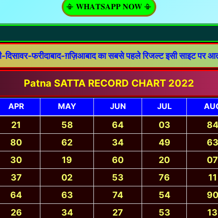
📳 𝐖𝐇𝐀𝐓𝐒𝐀𝐏𝐏 𝐍𝐎𝐖 📳
ी-दिसावर-फरीदाबाद-ग़ज़िआबाद का सबसे पहले रिजल्ट इसी साइट पर आता
Patna SATTA RECORD CHART 2022
APR
MAY
JUN
JUL
AU
21
58
64
03
8
80
62
34
49
6
30
19
60
20
07
37
02
53
76
11
64
63
74
54
9
26
34
27
53
13