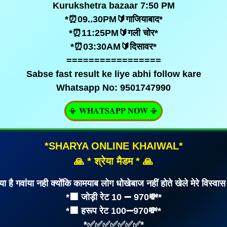
Kurukshetra bazaar 7:50 PM
*⏰09..30PM🔰गाजियाबाद*
*⏰11:25PM🔰गली चोर*
*⏰03:30AM🔰दिसावर*
=================
Sabse fast result ke liye abhi follow kare
Whatsapp No: 9501747990
📳 𝐖𝐇𝐀𝐓𝐒𝐀𝐏𝐏 𝐍𝐎𝐖 📳
*SHARYA ONLINE KHAIWAL*
🙏 * श्रेया मैडम * 🙏
ा है गवांया नही क्योंकि कामयाब लोग धोखेबाज नहीं होते खेले मेरे विस्वा
*⬛ जोड़ी रेट 10 ➖ 970💸*
*⬛ हरूप रेट 100➖970💸*
*✅✅✅✅✅✅✅*