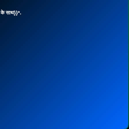
स के साथ}}*.