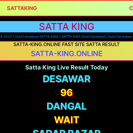
SATTAKING
C
SATTA KING
TA 2023 | Gold Faridabad SATTA KING | SATTA KING Gold Faridabad | Gold Faridaba
SATTA-KING.ONLINE FAST SITE SATTA RESULT
SATTA-KING.ONLINE
Satta King Live Result Today
DESAWAR
96
DANGAL
WAIT