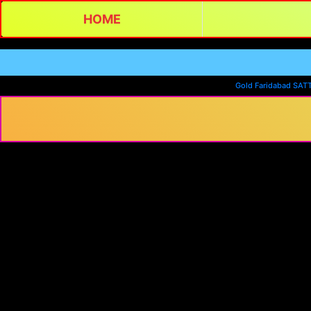
HOME
Gold Faridabad SAT