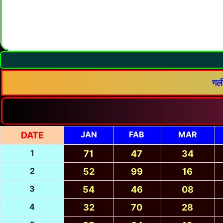
गल
JAN
FAB
MAR
DATE
1
71
47
34
2
52
99
16
3
54
46
08
4
32
70
28