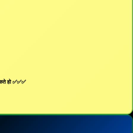
करसकते हो ✅✅✅