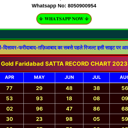
Whatsapp No: 8050900954
📳 𝐖𝐇𝐀𝐓𝐒𝐀𝐏𝐏 𝐍𝐎𝐖 📳
ी-दिसावर-फरीदाबाद-ग़ज़िआबाद का सबसे पहले रिजल्ट इसी साइट पर आता
Gold Faridabad SATTA RECORD CHART 2023
APR
MAY
JUN
JUL
AU
77
29
48
38
5
53
93
18
08
0
02
96
47
86
6
30
23
98
05
5