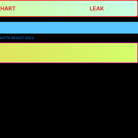
HART
LEAK
d SATTA RESULT 2023