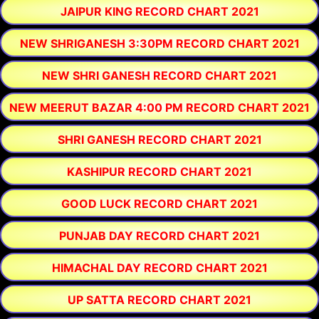
JAIPUR KING RECORD CHART 2021
NEW SHRIGANESH 3:30PM RECORD CHART 2021
NEW SHRI GANESH RECORD CHART 2021
NEW MEERUT BAZAR 4:00 PM RECORD CHART 2021
SHRI GANESH RECORD CHART 2021
KASHIPUR RECORD CHART 2021
GOOD LUCK RECORD CHART 2021
PUNJAB DAY RECORD CHART 2021
HIMACHAL DAY RECORD CHART 2021
UP SATTA RECORD CHART 2021