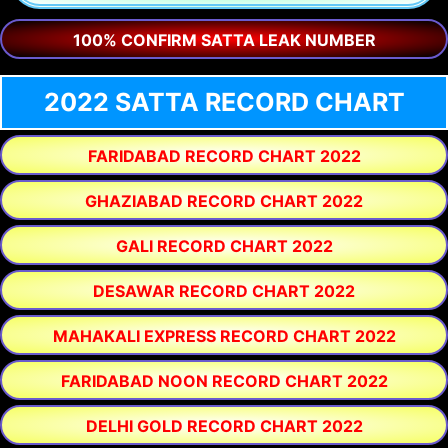
100% CONFIRM SATTA LEAK NUMBER
2022 SATTA RECORD CHART
FARIDABAD RECORD CHART 2022
GHAZIABAD RECORD CHART 2022
GALI RECORD CHART 2022
DESAWAR RECORD CHART 2022
MAHAKALI EXPRESS RECORD CHART 2022
FARIDABAD NOON RECORD CHART 2022
DELHI GOLD RECORD CHART 2022