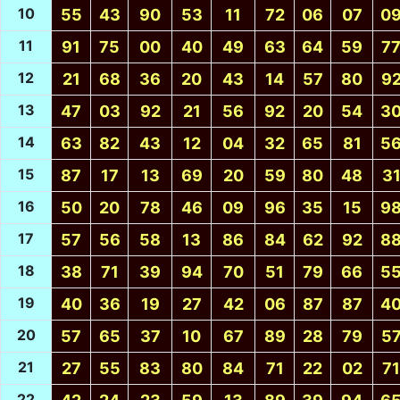
10
55
43
90
53
11
72
06
07
0
11
91
75
00
40
49
63
64
59
7
12
21
68
36
20
43
14
57
80
9
13
47
03
92
21
56
92
20
54
3
14
63
82
43
12
04
32
65
81
5
15
87
17
13
69
20
59
80
48
3
16
50
20
78
46
09
96
35
15
9
17
57
56
58
13
86
84
62
92
8
18
38
71
39
94
70
51
79
66
5
19
40
36
19
27
42
06
87
87
4
20
57
65
37
10
67
89
28
79
5
21
27
55
83
80
84
71
22
02
71
22