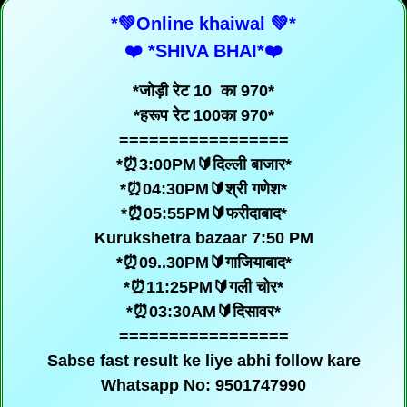
*💚Online khaiwal 💚*
❤️ *SHIVA BHAI*❤️
*जोड़ी रेट 10 का 970*
*हरूप रेट 100का 970*
=================
*⏰3:00PM🔰दिल्ली बाजार*
*⏰04:30PM🔰श्री गणेश*
*⏰05:55PM🔰फरीदाबाद*
Kurukshetra bazaar 7:50 PM
*⏰09..30PM🔰गाजियाबाद*
*⏰11:25PM🔰गली चोर*
*⏰03:30AM🔰दिसावर*
=================
Sabse fast result ke liye abhi follow kare
Whatsapp No: 9501747990