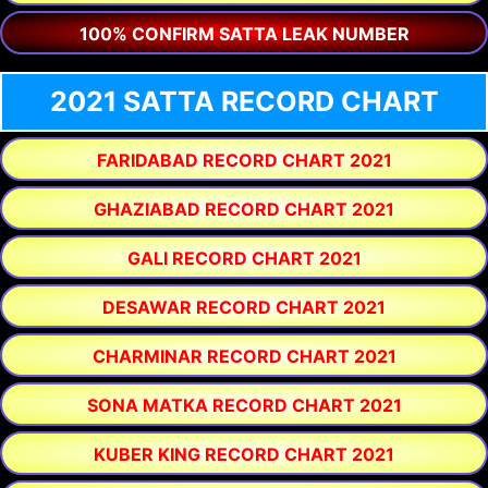
100% CONFIRM SATTA LEAK NUMBER
2021 SATTA RECORD CHART
FARIDABAD RECORD CHART 2021
GHAZIABAD RECORD CHART 2021
GALI RECORD CHART 2021
DESAWAR RECORD CHART 2021
CHARMINAR RECORD CHART 2021
SONA MATKA RECORD CHART 2021
KUBER KING RECORD CHART 2021