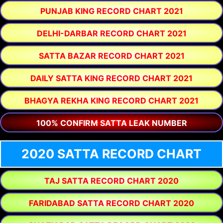
PUNJAB KING RECORD CHART 2021
DELHI-DARBAR RECORD CHART 2021
SATTA BAZAR RECORD CHART 2021
DAILY SATTA KING RECORD CHART 2021
BHAGYA REKHA KING RECORD CHART 2021
100% CONFIRM SATTA LEAK NUMBER
2020 SATTA RECORD CHART
TAJ SATTA RECORD CHART 2020
FARIDABAD SATTA RECORD CHART 2020