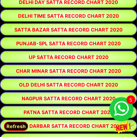
DELHI DAY SATTA RECORD CHART 2020
DELHI TIME SATTA RECORD CHART 2020
SATTA BAZAR SATTA RECORD CHART 2020
PUNJAB-SPL SATTA RECORD CHART 2020
UP SATTA RECORD CHART 2020
CHAR MINAR SATTA RECORD CHART 2020
OLD DELHI SATTA RECORD CHART 2020
NAGPUR SATTA RECORD CHART 2020
PATNA SATTA RECORD CHART 2020
DELHI DARBAR SATTA RECORD CHART 2020