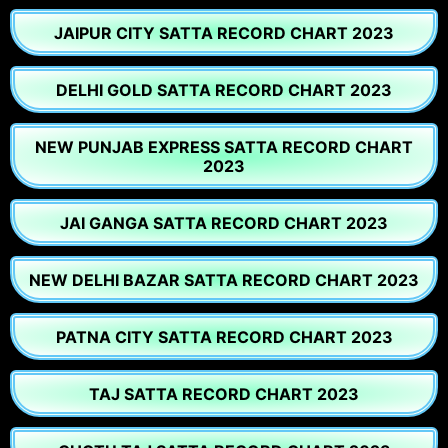
JAIPUR CITY SATTA RECORD CHART 2023
DELHI GOLD SATTA RECORD CHART 2023
NEW PUNJAB EXPRESS SATTA RECORD CHART
2023
JAI GANGA SATTA RECORD CHART 2023
NEW DELHI BAZAR SATTA RECORD CHART 2023
PATNA CITY SATTA RECORD CHART 2023
TAJ SATTA RECORD CHART 2023