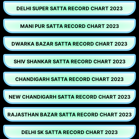
DELHI SUPER SATTA RECORD CHART 2023
MANI PUR SATTA RECORD CHART 2023
DWARKA BAZAR SATTA RECORD CHART 2023
SHIV SHANKAR SATTA RECORD CHART 2023
CHANDIGARH SATTA RECORD CHART 2023
NEW CHANDIGARH SATTA RECORD CHART 2023
RAJASTHAN BAZAR SATTA RECORD CHART 2023
DELHI SK SATTA RECORD CHART 2023