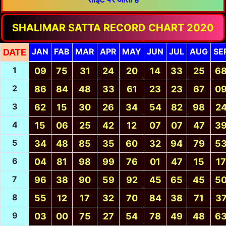
SHALIMAR SATTA RECORD CHART 2020
JAN
FAB
MAR
APR
MAY
JUN
JUL
AUG
SE
DATE
1
09
75
31
24
20
14
33
25
6
2
86
84
48
33
61
23
23
67
0
3
62
15
30
26
34
54
82
98
2
4
15
06
25
42
12
07
07
47
3
5
34
48
85
35
60
32
94
79
5
6
04
81
98
99
76
01
47
15
17
7
96
38
90
59
92
45
65
45
5
8
55
12
17
32
70
84
38
71
3
9
03
00
75
27
54
78
49
48
6