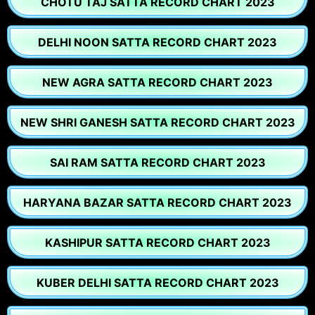
CHOTU TAJ SATTA RECORD CHART 2023
DELHI NOON SATTA RECORD CHART 2023
NEW AGRA SATTA RECORD CHART 2023
NEW SHRI GANESH SATTA RECORD CHART 2023
SAI RAM SATTA RECORD CHART 2023
HARYANA BAZAR SATTA RECORD CHART 2023
KASHIPUR SATTA RECORD CHART 2023
KUBER DELHI SATTA RECORD CHART 2023