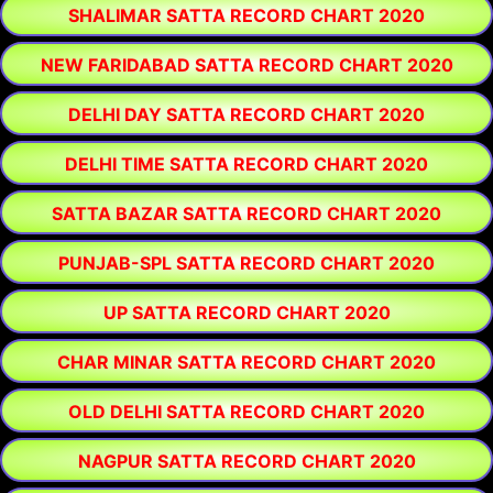
SHALIMAR SATTA RECORD CHART 2020
NEW FARIDABAD SATTA RECORD CHART 2020
DELHI DAY SATTA RECORD CHART 2020
DELHI TIME SATTA RECORD CHART 2020
SATTA BAZAR SATTA RECORD CHART 2020
PUNJAB-SPL SATTA RECORD CHART 2020
UP SATTA RECORD CHART 2020
CHAR MINAR SATTA RECORD CHART 2020
OLD DELHI SATTA RECORD CHART 2020
NAGPUR SATTA RECORD CHART 2020