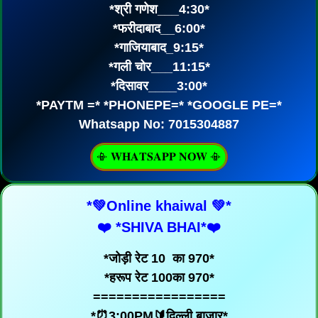
*श्री गणेश___4:30*
*फरीदाबाद__6:00*
*गाजियाबाद_9:15*
*गली चोर___11:15*
*दिसावर____3:00*
*PAYTM =* *PHONEPE=* *GOOGLE PE=*
Whatsapp No: 7015304887
📳 𝐖𝐇𝐀𝐓𝐒𝐀𝐏𝐏 𝐍𝐎𝐖 📳
*💚Online khaiwal 💚*
❤️ *SHIVA BHAI*❤️
*जोड़ी रेट 10 का 970*
*हरूप रेट 100का 970*
=================
*⏰3:00PM🔰दिल्ली बाजार*