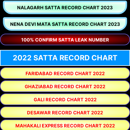
NALAGARH SATTA RECORD CHART 2023
NENA DEVI MATA SATTA RECORD CHART 2023
100% CONFIRM SATTA LEAK NUMBER
2022 SATTA RECORD CHART
FARIDABAD RECORD CHART 2022
GHAZIABAD RECORD CHART 2022
GALI RECORD CHART 2022
DESAWAR RECORD CHART 2022
MAHAKALI EXPRESS RECORD CHART 2022