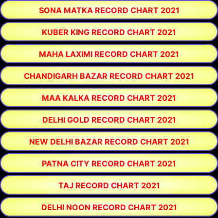
SONA MATKA RECORD CHART 2021
KUBER KING RECORD CHART 2021
MAHA LAXIMI RECORD CHART 2021
CHANDIGARH BAZAR RECORD CHART 2021
MAA KALKA RECORD CHART 2021
DELHI GOLD RECORD CHART 2021
NEW DELHI BAZAR RECORD CHART 2021
PATNA CITY RECORD CHART 2021
TAJ RECORD CHART 2021
DELHI NOON RECORD CHART 2021