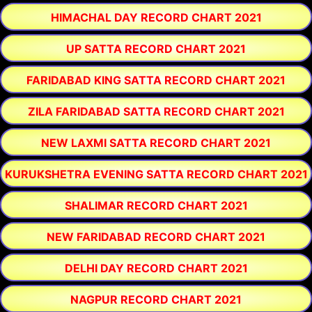
HIMACHAL DAY RECORD CHART 2021
UP SATTA RECORD CHART 2021
FARIDABAD KING SATTA RECORD CHART 2021
ZILA FARIDABAD SATTA RECORD CHART 2021
NEW LAXMI SATTA RECORD CHART 2021
KURUKSHETRA EVENING SATTA RECORD CHART 2021
SHALIMAR RECORD CHART 2021
NEW FARIDABAD RECORD CHART 2021
DELHI DAY RECORD CHART 2021
NAGPUR RECORD CHART 2021