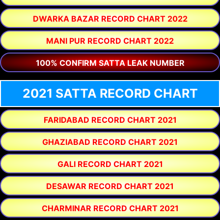
DWARKA BAZAR RECORD CHART 2022
MANI PUR RECORD CHART 2022
100% CONFIRM SATTA LEAK NUMBER
2021 SATTA RECORD CHART
FARIDABAD RECORD CHART 2021
GHAZIABAD RECORD CHART 2021
GALI RECORD CHART 2021
DESAWAR RECORD CHART 2021
CHARMINAR RECORD CHART 2021