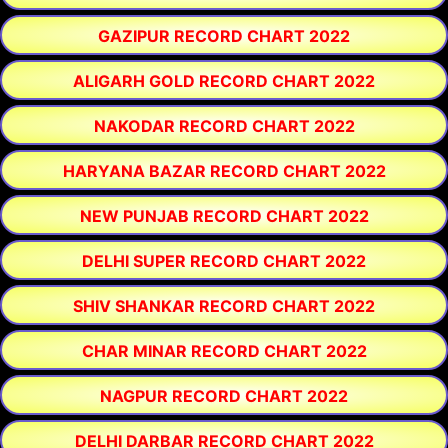
GAZIPUR RECORD CHART 2022
ALIGARH GOLD RECORD CHART 2022
NAKODAR RECORD CHART 2022
HARYANA BAZAR RECORD CHART 2022
NEW PUNJAB RECORD CHART 2022
DELHI SUPER RECORD CHART 2022
SHIV SHANKAR RECORD CHART 2022
CHAR MINAR RECORD CHART 2022
NAGPUR RECORD CHART 2022
DELHI DARBAR RECORD CHART 2022