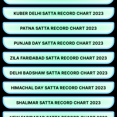
KUBER DELHI SATTA RECORD CHART 2023
PATNA SATTA RECORD CHART 2023
PUNJAB DAY SATTA RECORD CHART 2023
ZILA FARIDABAD SATTA RECORD CHART 2023
DELHI BADSHAW SATTA RECORD CHART 2023
HIMACHAL DAY SATTA RECORD CHART 2023
SHALIMAR SATTA RECORD CHART 2023