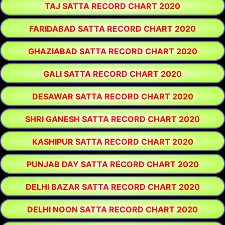
TAJ SATTA RECORD CHART 2020
FARIDABAD SATTA RECORD CHART 2020
GHAZIABAD SATTA RECORD CHART 2020
GALI SATTA RECORD CHART 2020
DESAWAR SATTA RECORD CHART 2020
SHRI GANESH SATTA RECORD CHART 2020
KASHIPUR SATTA RECORD CHART 2020
PUNJAB DAY SATTA RECORD CHART 2020
DELHI BAZAR SATTA RECORD CHART 2020
DELHI NOON SATTA RECORD CHART 2020