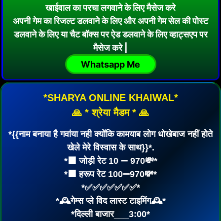
खाईवाल का परचा लगवाने के लिए मैसेज करे
अपनी गेम का रिजल्ट डलवाने के लिए और अपनी गेम सेल की पोस्ट
डलवाने के लिए या चैट बॉक्स पर ऐड डलवाने के लिए व्हाट्सएप पर
मैसेज करे |
Whatsapp Me
*SHARYA ONLINE KHAIWAL*
🙏 * श्रेया मैडम * 🙏
*{{नाम बनाया है गवांया नही क्योंकि कामयाब लोग धोखेबाज नहीं होते
खेले मेरे विस्वास के साथ}}*.
*⬛ जोड़ी रेट 10 ➖ 970💸*
*⬛ हरूप रेट 100➖970💸*
*✅✅✅✅✅✅✅*
*🕰गेम्स प्ले विद लास्ट टाइमिंग🕰*
*दिल्ली बाजार___3:00*