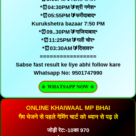
*⏰04:30PM🔰श्री गणेश*
*⏰05:55PM🔰फरीदाबाद*
Kurukshetra bazaar 7:50 PM
*⏰09..30PM🔰गाजियाबाद*
*⏰11:25PM🔰गली चोर*
*⏰03:30AM🔰दिसावर*
=================
Sabse fast result ke liye abhi follow kare
Whatsapp No: 9501747990
📳 𝐖𝐇𝐀𝐓𝐒𝐀𝐏𝐏 𝐍𝐎𝐖 📳
ONLINE KHAIWAAL MP BHAI
गैम भेजने से पहले गेमिंग चार्ट को ध्यान से पढ़ ले
जोड़ी रेट:-10का 970