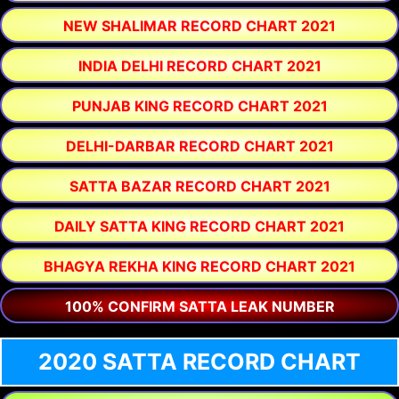
NEW SHALIMAR RECORD CHART 2021
INDIA DELHI RECORD CHART 2021
PUNJAB KING RECORD CHART 2021
DELHI-DARBAR RECORD CHART 2021
SATTA BAZAR RECORD CHART 2021
DAILY SATTA KING RECORD CHART 2021
BHAGYA REKHA KING RECORD CHART 2021
100% CONFIRM SATTA LEAK NUMBER
2020 SATTA RECORD CHART