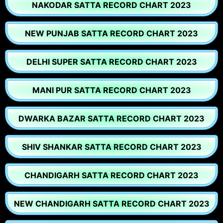
NAKODAR SATTA RECORD CHART 2023
NEW PUNJAB SATTA RECORD CHART 2023
DELHI SUPER SATTA RECORD CHART 2023
MANI PUR SATTA RECORD CHART 2023
DWARKA BAZAR SATTA RECORD CHART 2023
SHIV SHANKAR SATTA RECORD CHART 2023
CHANDIGARH SATTA RECORD CHART 2023
NEW CHANDIGARH SATTA RECORD CHART 2023