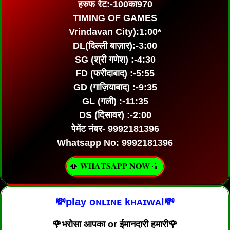
हरुफ रेट:-100का970
TIMING OF GAMES
Vrindavan City):1:00*
DL(दिल्ली बाज़ार):-3:00
SG (श्री गणेश) :-4:30
FD (फरीदाबाद) :-5:55
GD (गाज़ियाबाद) :-9:35
GL (गली) :-11:35
DS (दिसावर) :-2:00
पेमेंट नंबर- 9992181396
Whatsapp No: 9992181396
📳 𝐖𝐇𝐀𝐓𝐒𝐀𝐏𝐏 𝐍𝐎𝐖 📳
💸play oɴʟɪɴᴇ kʜᴀɪᴡᴀl💸
🌹भरोसा आपका or ईमानदारी हमारी🌹