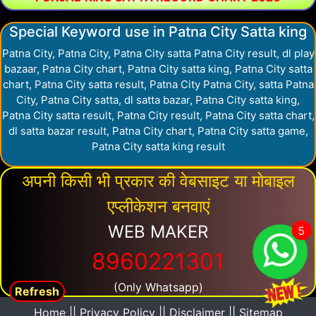
Special Keyword use in Patna City Satta king
Patna City, Patna City, Patna City satta Patna City result, dl play
bazaar, Patna City chart, Patna City satta king, Patna City satta
chart, Patna City satta result, Patna City Patna City, satta Patna
City, Patna City satta, dl satta bazar, Patna City satta king,
Patna City satta result, Patna City result, Patna City satta chart,
dl satta bazar result, Patna City chart, Patna City satta game,
Patna City satta king result
अपनी किसी भी प्रकार की वेबसाइट या मोबाइल
एप्लीकेशन बनवाएं
WEB MAKER
8960221301
(Only Whatsapp)
Home
||
Privacy Policy
||
Disclaimer
||
Sitemap