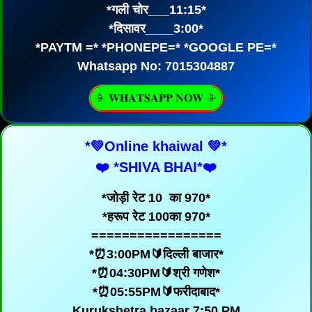
*गली चोर___11:15*
*दिसावर____3:00*
*PAYTM =* *PHONEPE=* *GOOGLE PE=*
Whatsapp No: 7015304887
📳 𝐖𝐇𝐀𝐓𝐒𝐀𝐏𝐏 𝐍𝐎𝐖 📳
*💚Online khaiwal 💚*
❤️ *SHIVA BHAI*❤️
*जोड़ी रेट 10 का 970*
*हरूप रेट 100का 970*
=================
*⏰3:00PM🔰दिल्ली बाजार*
*⏰04:30PM🔰श्री गणेश*
*⏰05:55PM🔰फरीदाबाद*
Kurukshetra bazaar 7:50 PM