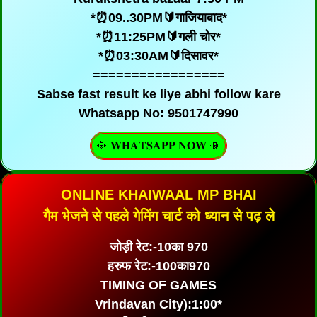
*⏰09..30PM🔰गाजियाबाद*
*⏰11:25PM🔰गली चोर*
*⏰03:30AM🔰दिसावर*
=================
Sabse fast result ke liye abhi follow kare
Whatsapp No: 9501747990
📳 𝐖𝐇𝐀𝐓𝐒𝐀𝐏𝐏 𝐍𝐎𝐖 📳
ONLINE KHAIWAAL MP BHAI
गैम भेजने से पहले गेमिंग चार्ट को ध्यान से पढ़ ले
जोड़ी रेट:-10का 970
हरुफ रेट:-100का970
TIMING OF GAMES
Vrindavan City):1:00*