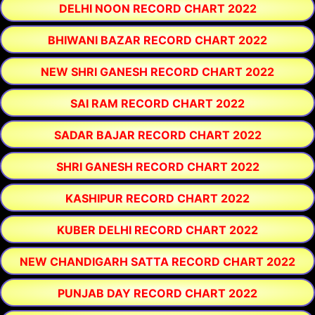
DELHI NOON RECORD CHART 2022
BHIWANI BAZAR RECORD CHART 2022
NEW SHRI GANESH RECORD CHART 2022
SAI RAM RECORD CHART 2022
SADAR BAJAR RECORD CHART 2022
SHRI GANESH RECORD CHART 2022
KASHIPUR RECORD CHART 2022
KUBER DELHI RECORD CHART 2022
NEW CHANDIGARH SATTA RECORD CHART 2022
PUNJAB DAY RECORD CHART 2022