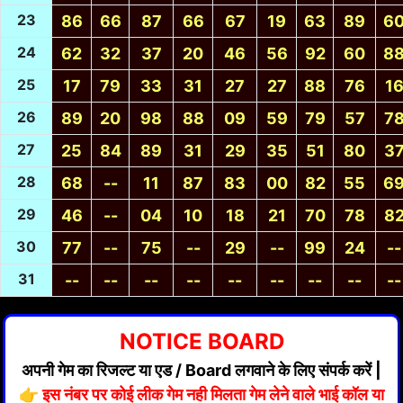
23
86
66
87
66
67
19
63
89
6
24
62
32
37
20
46
56
92
60
8
25
17
79
33
31
27
27
88
76
1
26
89
20
98
88
09
59
79
57
7
27
25
84
89
31
29
35
51
80
3
28
68
--
11
87
83
00
82
55
6
29
46
--
04
10
18
21
70
78
8
30
77
--
75
--
29
--
99
24
--
31
--
--
--
--
--
--
--
--
--
NOTICE BOARD
अपनी गेम का रिजल्ट या एड / Board लगवाने के लिए संपर्क करें |
👉
इस नंबर पर कोई लीक गेम नही मिलता गेम लेने वाले भाई कॉल या