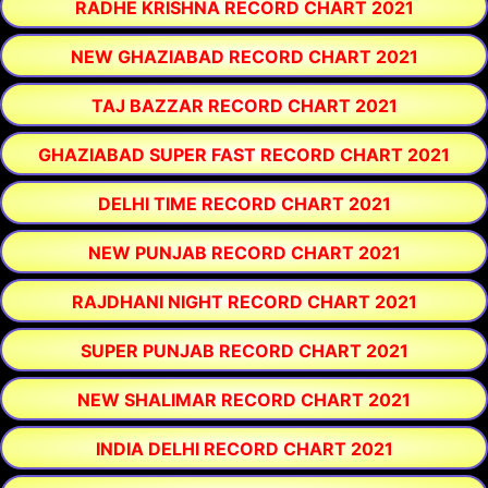
RADHE KRISHNA RECORD CHART 2021
NEW GHAZIABAD RECORD CHART 2021
TAJ BAZZAR RECORD CHART 2021
GHAZIABAD SUPER FAST RECORD CHART 2021
DELHI TIME RECORD CHART 2021
NEW PUNJAB RECORD CHART 2021
RAJDHANI NIGHT RECORD CHART 2021
SUPER PUNJAB RECORD CHART 2021
NEW SHALIMAR RECORD CHART 2021
INDIA DELHI RECORD CHART 2021