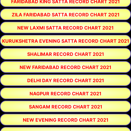
FARIDABAD KING SATTA RECORD CHART 2021
ZILA FARIDABAD SATTA RECORD CHART 2021
NEW LAXMI SATTA RECORD CHART 2021
KURUKSHETRA EVENING SATTA RECORD CHART 2021
SHALIMAR RECORD CHART 2021
NEW FARIDABAD RECORD CHART 2021
DELHI DAY RECORD CHART 2021
NAGPUR RECORD CHART 2021
SANGAM RECORD CHART 2021
NEW EVENING RECORD CHART 2021