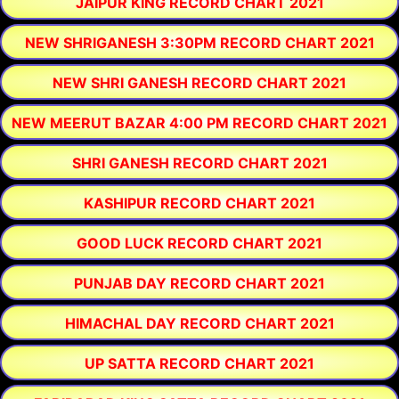
JAIPUR KING RECORD CHART 2021
NEW SHRIGANESH 3:30PM RECORD CHART 2021
NEW SHRI GANESH RECORD CHART 2021
NEW MEERUT BAZAR 4:00 PM RECORD CHART 2021
SHRI GANESH RECORD CHART 2021
KASHIPUR RECORD CHART 2021
GOOD LUCK RECORD CHART 2021
PUNJAB DAY RECORD CHART 2021
HIMACHAL DAY RECORD CHART 2021
UP SATTA RECORD CHART 2021