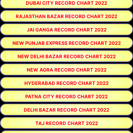
DUBAI CITY RECORD CHART 2022
RAJASTHAN BAZAR RECORD CHART 2022
JAI GANGA RECORD CHART 2022
NEW PUNJAB EXPRESS RECORD CHART 2022
NEW DELHI BAZAR RECORD CHART 2022
NEW AGRA RECORD CHART 2022
HYDERABAD RECORD CHART 2022
PATNA CITY RECORD CHART 2022
DELHI BAZAR RECORD CHART 2022
TAJ RECORD CHART 2022