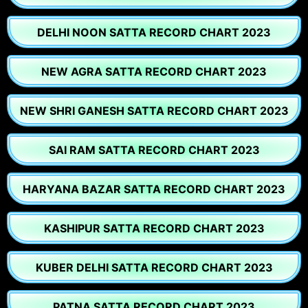
DELHI NOON SATTA RECORD CHART 2023
NEW AGRA SATTA RECORD CHART 2023
NEW SHRI GANESH SATTA RECORD CHART 2023
SAI RAM SATTA RECORD CHART 2023
HARYANA BAZAR SATTA RECORD CHART 2023
KASHIPUR SATTA RECORD CHART 2023
KUBER DELHI SATTA RECORD CHART 2023
PATNA SATTA RECORD CHART 2023