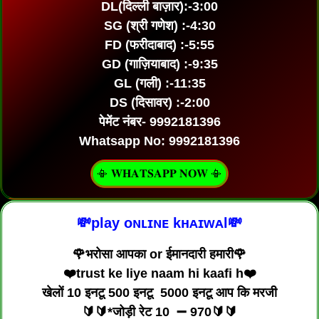
DL(दिल्ली बाज़ार):-3:00
SG (श्री गणेश) :-4:30
FD (फरीदाबाद) :-5:55
GD (गाज़ियाबाद) :-9:35
GL (गली) :-11:35
DS (दिसावर) :-2:00
पेमेंट नंबर- 9992181396
Whatsapp No: 9992181396
📳 𝐖𝐇𝐀𝐓𝐒𝐀𝐏𝐏 𝐍𝐎𝐖 📳
💸play oɴʟɪɴᴇ kʜᴀɪᴡᴀl💸
🌹भरोसा आपका or ईमानदारी हमारी🌹
❤️trust ke liye naam hi kaafi h❤️
खेलों 10 इनटू 500 इनटू 5000 इनटू आप कि मरजी
🔰🔰*जोड़ी रेट 10 ➖ 970🔰🔰