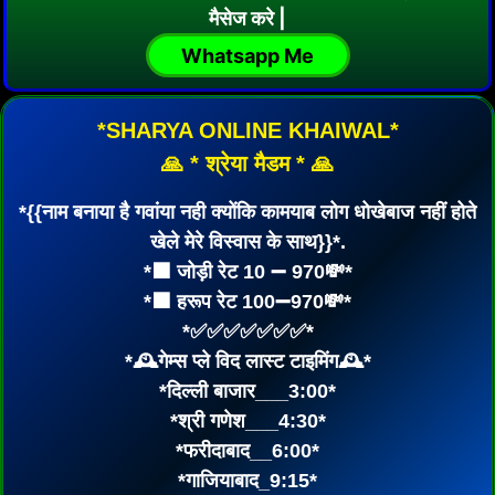
मैसेज करे |
Whatsapp Me
*SHARYA ONLINE KHAIWAL*
🙏 * श्रेया मैडम * 🙏
*{{नाम बनाया है गवांया नही क्योंकि कामयाब लोग धोखेबाज नहीं होते
खेले मेरे विस्वास के साथ}}*.
*⬛ जोड़ी रेट 10 ➖ 970💸*
*⬛ हरूप रेट 100➖970💸*
*✅✅✅✅✅✅✅*
*🕰गेम्स प्ले विद लास्ट टाइमिंग🕰*
*दिल्ली बाजार___3:00*
*श्री गणेश___4:30*
*फरीदाबाद__6:00*
*गाजियाबाद_9:15*