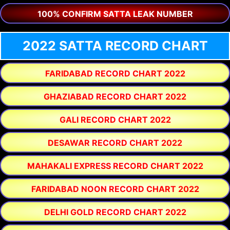
100% CONFIRM SATTA LEAK NUMBER
2022 SATTA RECORD CHART
FARIDABAD RECORD CHART 2022
GHAZIABAD RECORD CHART 2022
GALI RECORD CHART 2022
DESAWAR RECORD CHART 2022
MAHAKALI EXPRESS RECORD CHART 2022
FARIDABAD NOON RECORD CHART 2022
DELHI GOLD RECORD CHART 2022