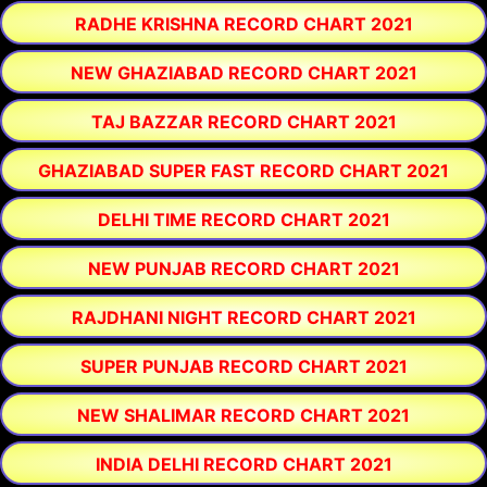
RADHE KRISHNA RECORD CHART 2021
NEW GHAZIABAD RECORD CHART 2021
TAJ BAZZAR RECORD CHART 2021
GHAZIABAD SUPER FAST RECORD CHART 2021
DELHI TIME RECORD CHART 2021
NEW PUNJAB RECORD CHART 2021
RAJDHANI NIGHT RECORD CHART 2021
SUPER PUNJAB RECORD CHART 2021
NEW SHALIMAR RECORD CHART 2021
INDIA DELHI RECORD CHART 2021