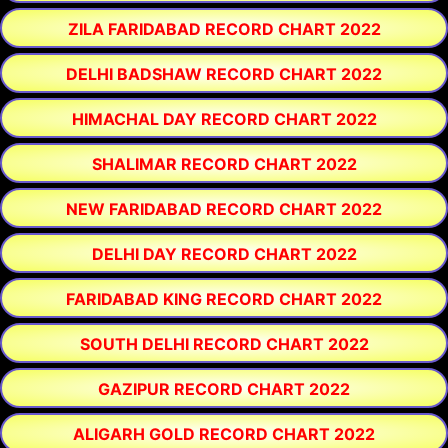
ZILA FARIDABAD RECORD CHART 2022
DELHI BADSHAW RECORD CHART 2022
HIMACHAL DAY RECORD CHART 2022
SHALIMAR RECORD CHART 2022
NEW FARIDABAD RECORD CHART 2022
DELHI DAY RECORD CHART 2022
FARIDABAD KING RECORD CHART 2022
SOUTH DELHI RECORD CHART 2022
GAZIPUR RECORD CHART 2022
ALIGARH GOLD RECORD CHART 2022