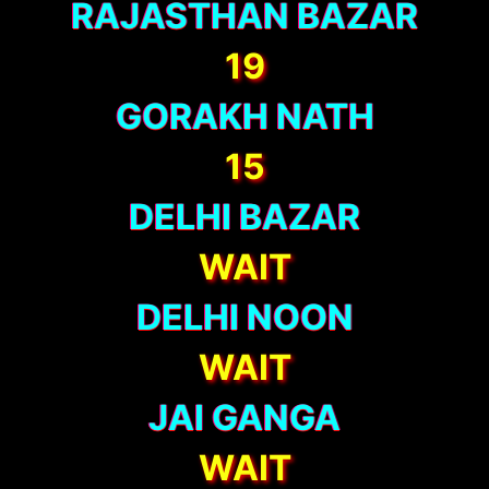
RAJASTHAN BAZAR
19
GORAKH NATH
15
DELHI BAZAR
WAIT
DELHI NOON
WAIT
JAI GANGA
WAIT