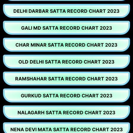
DELHI DARBAR SATTA RECORD CHART 2023
GALI MD SATTA RECORD CHART 2023
CHAR MINAR SATTA RECORD CHART 2023
OLD DELHI SATTA RECORD CHART 2023
RAMSHAHAR SATTA RECORD CHART 2023
GURKUD SATTA RECORD CHART 2023
NALAGARH SATTA RECORD CHART 2023
NENA DEVI MATA SATTA RECORD CHART 2023