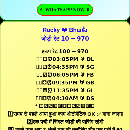
📳 𝐖𝐇𝐀𝐓𝐒𝐀𝐏𝐏 𝐍𝐎𝐖 📳
Rocky ❤️ Bhai👍
जोड़ी रेट 𝟭𝟬 ➖ 𝟵𝟳𝟬
हरूप रेट 𝟭𝟬𝟬 ➖ 𝟵𝟳𝟬
🧜‍♂️⚀⏰𝟬𝟯:𝟬𝟱𝗣𝗠 🔰 𝗗𝗟
🧜‍♂️⚁⏰𝟬𝟰:𝟯𝟱𝗣𝗠 🔰 𝗦𝗚
🧜‍♂️⚂⏰𝟬𝟲:𝟬𝟱𝗣𝗠 🔰 𝗙𝗕
🧜‍♂️⚃⏰𝟬𝟵:𝟯𝟱𝗣𝗠 🔰 𝗚𝗕
🧜‍♂️⚄⏰𝟭𝟭:𝟯𝟱𝗣𝗠 🔰 𝗚𝗟
🧜‍♂️⚅⏰𝟬𝟰:𝟯𝟬𝗔𝗠 🔰 𝗗𝗦
* ⚀⚁⚂⚃⚄⚅⚀⚁⚂⚃⚄⚅
1️⃣समय से पहले आया हुआ काम ऑटोमैटिक OK ✅ माना जाएगा
2️⃣एक पर्ची में सिंगल जोड़ी की पासिंग रहेगी
3️⃣ हमारे पास आप 7 अंकों तक की क्रॉसिंग और एक पर्ची में 60