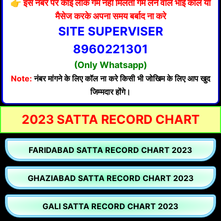
👉
इस नंबर पर कोई लीक गेम नही मिलता गेम लेने वाले भाई कॉल या
मैसेज करके अपना समय बर्बाद ना करे
SITE SUPERVISER
8960221301
(Only Whatsapp)
Note:
नंबर मांगने के लिए कॉल ना करे किसी भी जोखिम के लिए आप खुद
जिम्मदार होंगे।
2023 SATTA RECORD CHART
FARIDABAD SATTA RECORD CHART 2023
GHAZIABAD SATTA RECORD CHART 2023
GALI SATTA RECORD CHART 2023