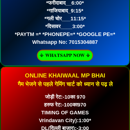
*फरीदाबाद__6:00*
*गाजियाबाद_9:15*
*गली चोर___11:15*
*दिसावर____3:00*
*PAYTM =* *PHONEPE=* *GOOGLE PE=*
Whatsapp No: 7015304887
📳 𝐖𝐇𝐀𝐓𝐒𝐀𝐏𝐏 𝐍𝐎𝐖 📳
ONLINE KHAIWAAL MP BHAI
गैम भेजने से पहले गेमिंग चार्ट को ध्यान से पढ़ ले
जोड़ी रेट:-10का 970
हरुफ रेट:-100का970
TIMING OF GAMES
Vrindavan City):1:00*
DL(दिल्ली बाज़ार):-3:00