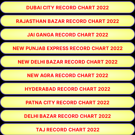
DUBAI CITY RECORD CHART 2022
RAJASTHAN BAZAR RECORD CHART 2022
JAI GANGA RECORD CHART 2022
NEW PUNJAB EXPRESS RECORD CHART 2022
NEW DELHI BAZAR RECORD CHART 2022
NEW AGRA RECORD CHART 2022
HYDERABAD RECORD CHART 2022
PATNA CITY RECORD CHART 2022
DELHI BAZAR RECORD CHART 2022
TAJ RECORD CHART 2022