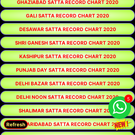
GHAZIABAD SATTA RECORD CHART 2020
GALI SATTA RECORD CHART 2020
DESAWAR SATTA RECORD CHART 2020
SHRI GANESH SATTA RECORD CHART 2020
KASHIPUR SATTA RECORD CHART 2020
PUNJAB DAY SATTA RECORD CHART 2020
DELHI BAZAR SATTA RECORD CHART 2020
DELHI NOON SATTA RECORD CHART 2020
SHALIMAR SATTA RECORD CHART 2020
NEW FARIDABAD SATTA RECORD CHART 2020