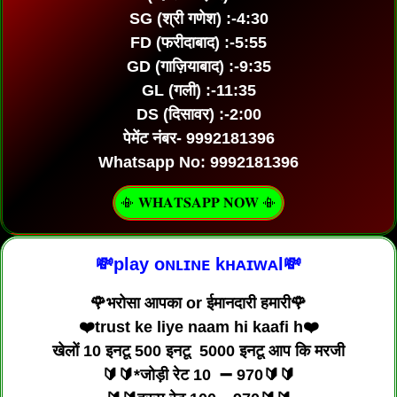
SG (श्री गणेश) :-4:30
FD (फरीदाबाद) :-5:55
GD (गाज़ियाबाद) :-9:35
GL (गली) :-11:35
DS (दिसावर) :-2:00
पेमेंट नंबर- 9992181396
Whatsapp No: 9992181396
📳 𝐖𝐇𝐀𝐓𝐒𝐀𝐏𝐏 𝐍𝐎𝐖 📳
💸play oɴʟɪɴᴇ kʜᴀɪᴡᴀl💸
🌹भरोसा आपका or ईमानदारी हमारी🌹
❤️trust ke liye naam hi kaafi h❤️
खेलों 10 इनटू 500 इनटू 5000 इनटू आप कि मरजी
🔰🔰*जोड़ी रेट 10 ➖ 970🔰🔰