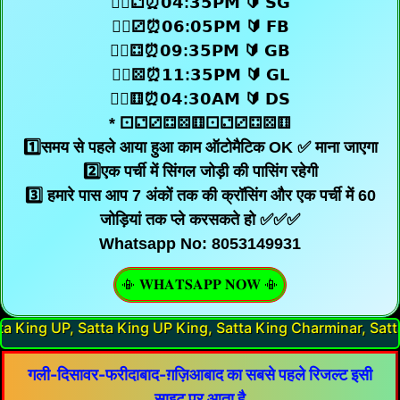
🧜‍♂️⚁⏰𝟬𝟰:𝟯𝟱𝗣𝗠 🔰 𝗦𝗚
🧜‍♂️⚂⏰𝟬𝟲:𝟬𝟱𝗣𝗠 🔰 𝗙𝗕
🧜‍♂️⚃⏰𝟬𝟵:𝟯𝟱𝗣𝗠 🔰 𝗚𝗕
🧜‍♂️⚄⏰𝟭𝟭:𝟯𝟱𝗣𝗠 🔰 𝗚𝗟
🧜‍♂️⚅⏰𝟬𝟰:𝟯𝟬𝗔𝗠 🔰 𝗗𝗦
* ⚀⚁⚂⚃⚄⚅⚀⚁⚂⚃⚄⚅
1️⃣समय से पहले आया हुआ काम ऑटोमैटिक OK ✅ माना जाएगा
2️⃣एक पर्ची में सिंगल जोड़ी की पासिंग रहेगी
3️⃣ हमारे पास आप 7 अंकों तक की क्रॉसिंग और एक पर्ची में 60
जोड़ियां तक प्ले करसकते हो ✅✅✅
Whatsapp No: 8053149931
📳 𝐖𝐇𝐀𝐓𝐒𝐀𝐏𝐏 𝐍𝐎𝐖 📳
 King UP King, Satta King Charminar, Satta King UP Result
गली-दिसावर-फरीदाबाद-ग़ज़िआबाद का सबसे पहले रिजल्ट इसी
साइट पर आता है