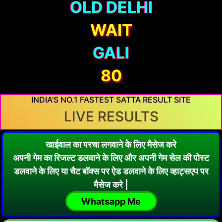
OLD DELHI
WAIT
GALI
80
INDIA'S NO.1 FASTEST SATTA RESULT SITE
LIVE RESULTS
खाईवाल का परचा लगवाने के लिए मैसेज करे
अपनी गेम का रिजल्ट डलवाने के लिए और अपनी गेम सेल की पोस्ट
डलवाने के लिए या चैट बॉक्स पर ऐड डलवाने के लिए व्हाट्सएप पर
मैसेज करे |
Whatsapp Me