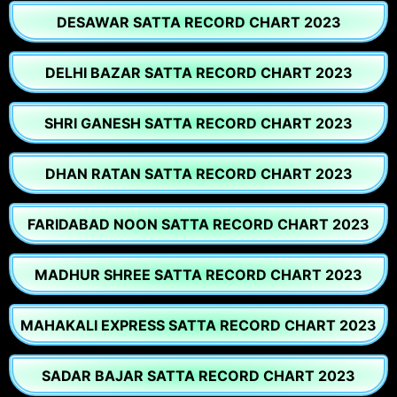
DESAWAR SATTA RECORD CHART 2023
DELHI BAZAR SATTA RECORD CHART 2023
SHRI GANESH SATTA RECORD CHART 2023
DHAN RATAN SATTA RECORD CHART 2023
FARIDABAD NOON SATTA RECORD CHART 2023
MADHUR SHREE SATTA RECORD CHART 2023
MAHAKALI EXPRESS SATTA RECORD CHART 2023
SADAR BAJAR SATTA RECORD CHART 2023