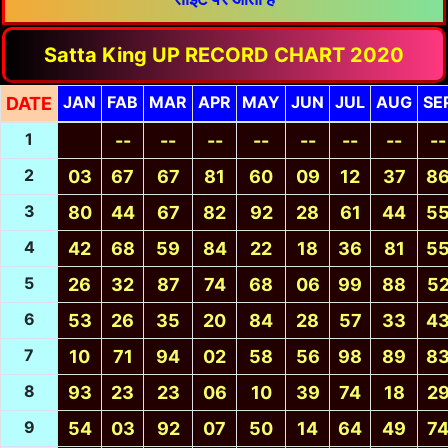
Satta King UP RECORD CHART 2020
JAN
FAB
MAR
APR
MAY
JUN
JUL
AUG
SE
DATE
1
--
--
--
--
--
--
--
--
2
03
67
67
81
60
09
12
37
8
3
80
44
67
82
92
28
61
44
5
4
42
68
59
84
22
18
36
81
5
5
26
32
87
74
68
06
99
88
5
6
53
26
35
20
84
28
57
33
4
7
10
71
94
02
58
56
98
89
8
8
93
23
23
06
10
39
74
18
2
9
54
03
92
07
50
14
64
49
7