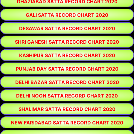
GHAZIABAD SATTA RECORD CHART 2020
GALI SATTA RECORD CHART 2020
DESAWAR SATTA RECORD CHART 2020
SHRI GANESH SATTA RECORD CHART 2020
KASHIPUR SATTA RECORD CHART 2020
PUNJAB DAY SATTA RECORD CHART 2020
DELHI BAZAR SATTA RECORD CHART 2020
DELHI NOON SATTA RECORD CHART 2020
SHALIMAR SATTA RECORD CHART 2020
NEW FARIDABAD SATTA RECORD CHART 2020