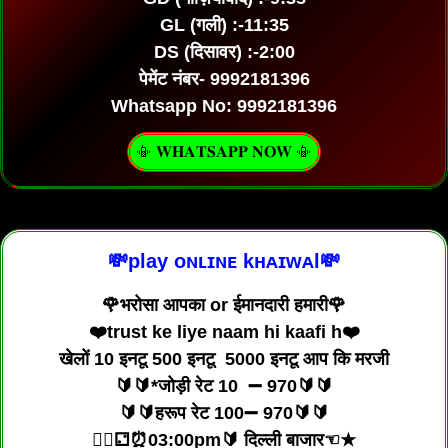
GL (गली) :-11:35
DS (दिसावर) :-2:00
पेमेंट नंबर- 9992181396
Whatsapp No: 9992181396
📳 𝐖𝐇𝐀𝐓𝐒𝐀𝐏𝐏 𝐍𝐎𝐖 📳
💸play oɴʟɪɴᴇ kʜᴀɪᴡᴀl💸
🌹भरोसा आपका or ईमानदारी हमारी🌹
❤️trust ke liye naam hi kaafi h❤️
खेलों 10 इनटू 500 इनटू 5000 इनटू आप कि मरजी
🔰🔰*जोड़ी रेट 10 ➖ 970🔰🔰
🔰🔰हरूप रेट 100➖ 970🔰🔰
🧜‍♂️⚁⏰03:00pm🔰 दिल्ली बाजार☜★