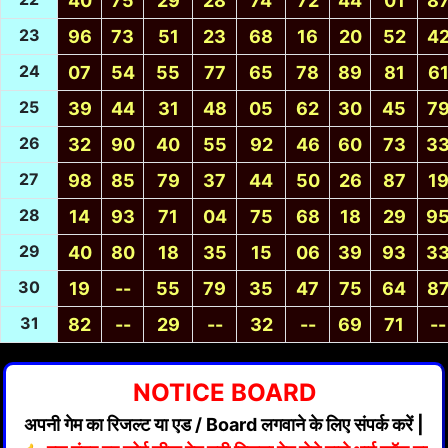
40
75
29
28
74
72
44
01
8
23
96
73
51
23
68
16
20
52
4
24
07
54
55
77
65
78
89
81
6
25
39
44
31
48
05
62
30
45
7
26
32
90
40
55
92
46
60
73
3
27
98
85
79
37
44
50
26
87
1
28
14
93
71
04
75
68
18
29
9
29
40
80
18
35
15
06
39
93
3
30
19
--
55
79
35
47
75
64
8
31
82
--
29
--
32
--
69
71
--
NOTICE BOARD
अपनी गेम का रिजल्ट या एड / Board लगवाने के लिए संपर्क करें |