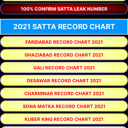
100% CONFIRM SATTA LEAK NUMBER
2021 SATTA RECORD CHART
FARIDABAD RECORD CHART 2021
GHAZIABAD RECORD CHART 2021
GALI RECORD CHART 2021
DESAWAR RECORD CHART 2021
CHARMINAR RECORD CHART 2021
SONA MATKA RECORD CHART 2021
KUBER KING RECORD CHART 2021