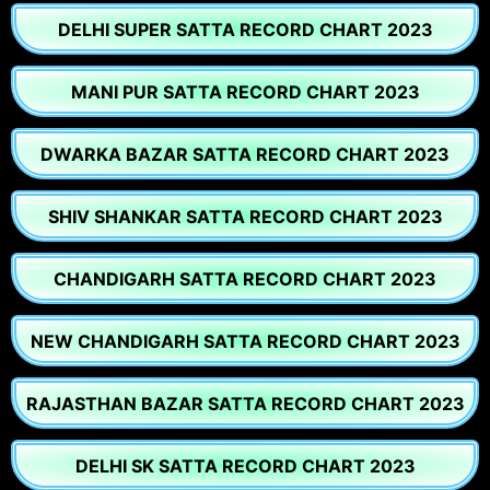
DELHI SUPER SATTA RECORD CHART 2023
MANI PUR SATTA RECORD CHART 2023
DWARKA BAZAR SATTA RECORD CHART 2023
SHIV SHANKAR SATTA RECORD CHART 2023
CHANDIGARH SATTA RECORD CHART 2023
NEW CHANDIGARH SATTA RECORD CHART 2023
RAJASTHAN BAZAR SATTA RECORD CHART 2023
DELHI SK SATTA RECORD CHART 2023