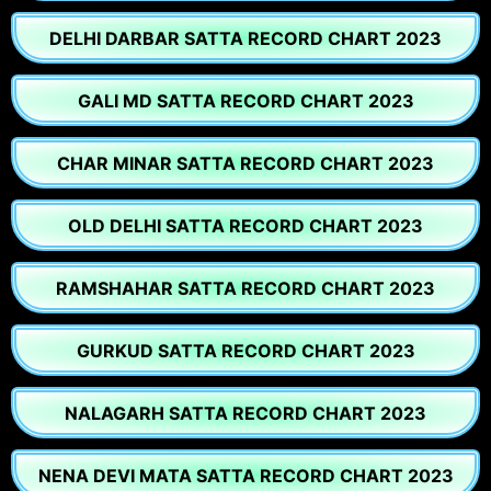
DELHI DARBAR SATTA RECORD CHART 2023
GALI MD SATTA RECORD CHART 2023
CHAR MINAR SATTA RECORD CHART 2023
OLD DELHI SATTA RECORD CHART 2023
RAMSHAHAR SATTA RECORD CHART 2023
GURKUD SATTA RECORD CHART 2023
NALAGARH SATTA RECORD CHART 2023
NENA DEVI MATA SATTA RECORD CHART 2023