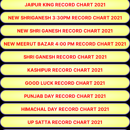
JAIPUR KING RECORD CHART 2021
NEW SHRIGANESH 3:30PM RECORD CHART 2021
NEW SHRI GANESH RECORD CHART 2021
NEW MEERUT BAZAR 4:00 PM RECORD CHART 2021
SHRI GANESH RECORD CHART 2021
KASHIPUR RECORD CHART 2021
GOOD LUCK RECORD CHART 2021
PUNJAB DAY RECORD CHART 2021
HIMACHAL DAY RECORD CHART 2021
UP SATTA RECORD CHART 2021