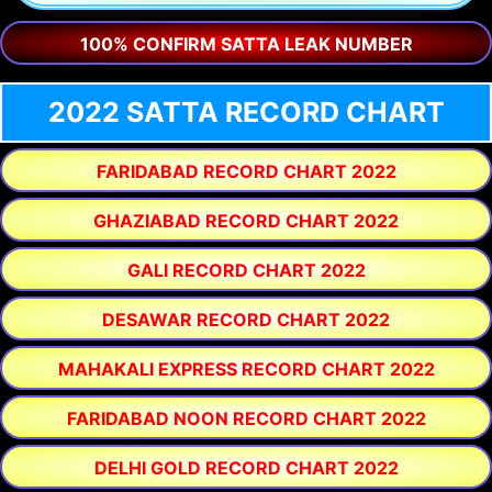
100% CONFIRM SATTA LEAK NUMBER
2022 SATTA RECORD CHART
FARIDABAD RECORD CHART 2022
GHAZIABAD RECORD CHART 2022
GALI RECORD CHART 2022
DESAWAR RECORD CHART 2022
MAHAKALI EXPRESS RECORD CHART 2022
FARIDABAD NOON RECORD CHART 2022
DELHI GOLD RECORD CHART 2022