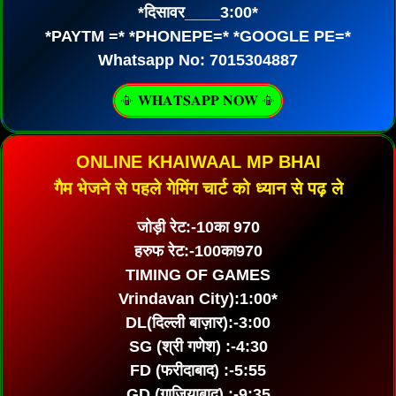
*दिसावर____3:00*
*PAYTM =* *PHONEPE=* *GOOGLE PE=*
Whatsapp No: 7015304887
📳 𝐖𝐇𝐀𝐓𝐒𝐀𝐏𝐏 𝐍𝐎𝐖 📳
ONLINE KHAIWAAL MP BHAI
गैम भेजने से पहले गेमिंग चार्ट को ध्यान से पढ़ ले
जोड़ी रेट:-10का 970
हरुफ रेट:-100का970
TIMING OF GAMES
Vrindavan City):1:00*
DL(दिल्ली बाज़ार):-3:00
SG (श्री गणेश) :-4:30
FD (फरीदाबाद) :-5:55
GD (गाज़ियाबाद) :-9:35