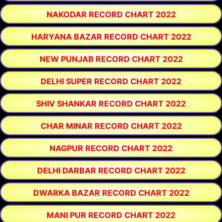
NAKODAR RECORD CHART 2022
HARYANA BAZAR RECORD CHART 2022
NEW PUNJAB RECORD CHART 2022
DELHI SUPER RECORD CHART 2022
SHIV SHANKAR RECORD CHART 2022
CHAR MINAR RECORD CHART 2022
NAGPUR RECORD CHART 2022
DELHI DARBAR RECORD CHART 2022
DWARKA BAZAR RECORD CHART 2022
MANI PUR RECORD CHART 2022