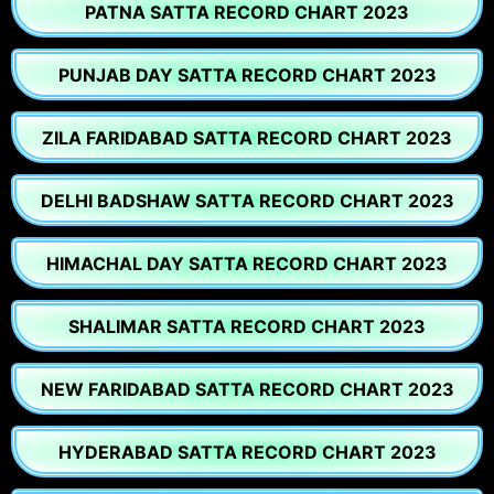
PATNA SATTA RECORD CHART 2023
PUNJAB DAY SATTA RECORD CHART 2023
ZILA FARIDABAD SATTA RECORD CHART 2023
DELHI BADSHAW SATTA RECORD CHART 2023
HIMACHAL DAY SATTA RECORD CHART 2023
SHALIMAR SATTA RECORD CHART 2023
NEW FARIDABAD SATTA RECORD CHART 2023
HYDERABAD SATTA RECORD CHART 2023