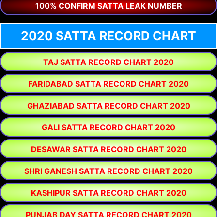
100% CONFIRM SATTA LEAK NUMBER
2020 SATTA RECORD CHART
TAJ SATTA RECORD CHART 2020
FARIDABAD SATTA RECORD CHART 2020
GHAZIABAD SATTA RECORD CHART 2020
GALI SATTA RECORD CHART 2020
DESAWAR SATTA RECORD CHART 2020
SHRI GANESH SATTA RECORD CHART 2020
KASHIPUR SATTA RECORD CHART 2020
PUNJAB DAY SATTA RECORD CHART 2020