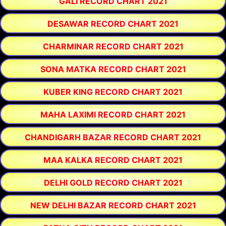
GALI RECORD CHART 2021
DESAWAR RECORD CHART 2021
CHARMINAR RECORD CHART 2021
SONA MATKA RECORD CHART 2021
KUBER KING RECORD CHART 2021
MAHA LAXIMI RECORD CHART 2021
CHANDIGARH BAZAR RECORD CHART 2021
MAA KALKA RECORD CHART 2021
DELHI GOLD RECORD CHART 2021
NEW DELHI BAZAR RECORD CHART 2021