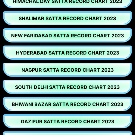
HIMACHAL DAY SATTA RECORD CHART 2023
SHALIMAR SATTA RECORD CHART 2023
NEW FARIDABAD SATTA RECORD CHART 2023
HYDERABAD SATTA RECORD CHART 2023
NAGPUR SATTA RECORD CHART 2023
SOUTH DELHI SATTA RECORD CHART 2023
BHIWANI BAZAR SATTA RECORD CHART 2023
GAZIPUR SATTA RECORD CHART 2023