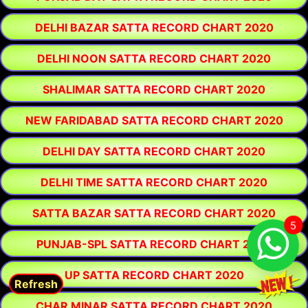
DELHI BAZAR SATTA RECORD CHART 2020
DELHI NOON SATTA RECORD CHART 2020
SHALIMAR SATTA RECORD CHART 2020
NEW FARIDABAD SATTA RECORD CHART 2020
DELHI DAY SATTA RECORD CHART 2020
DELHI TIME SATTA RECORD CHART 2020
SATTA BAZAR SATTA RECORD CHART 2020
PUNJAB-SPL SATTA RECORD CHART 2020
UP SATTA RECORD CHART 2020
CHAR MINAR SATTA RECORD CHART 2020