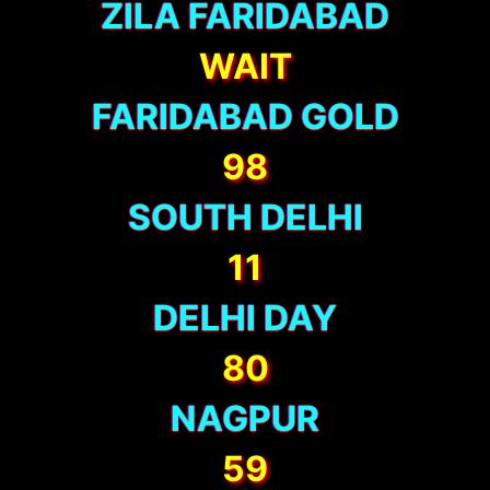
ZILA FARIDABAD
WAIT
FARIDABAD GOLD
98
SOUTH DELHI
11
DELHI DAY
80
NAGPUR
59