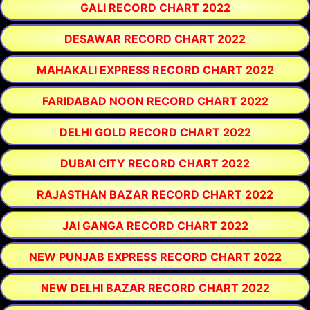
GALI RECORD CHART 2022
DESAWAR RECORD CHART 2022
MAHAKALI EXPRESS RECORD CHART 2022
FARIDABAD NOON RECORD CHART 2022
DELHI GOLD RECORD CHART 2022
DUBAI CITY RECORD CHART 2022
RAJASTHAN BAZAR RECORD CHART 2022
JAI GANGA RECORD CHART 2022
NEW PUNJAB EXPRESS RECORD CHART 2022
NEW DELHI BAZAR RECORD CHART 2022