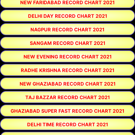
NEW FARIDABAD RECORD CHART 2021
DELHI DAY RECORD CHART 2021
NAGPUR RECORD CHART 2021
SANGAM RECORD CHART 2021
NEW EVENING RECORD CHART 2021
RADHE KRISHNA RECORD CHART 2021
NEW GHAZIABAD RECORD CHART 2021
TAJ BAZZAR RECORD CHART 2021
GHAZIABAD SUPER FAST RECORD CHART 2021
DELHI TIME RECORD CHART 2021