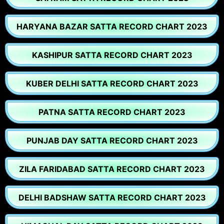
HARYANA BAZAR SATTA RECORD CHART 2023
KASHIPUR SATTA RECORD CHART 2023
KUBER DELHI SATTA RECORD CHART 2023
PATNA SATTA RECORD CHART 2023
PUNJAB DAY SATTA RECORD CHART 2023
ZILA FARIDABAD SATTA RECORD CHART 2023
DELHI BADSHAW SATTA RECORD CHART 2023