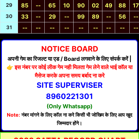
29
85
--
65
10
90
02
49
88
17
30
33
--
29
--
99
89
--
56
--
31
--
--
--
--
--
--
--
--
--
NOTICE BOARD
अपनी गेम का रिजल्ट या एड / Board लगवाने के लिए संपर्क करें |
👉
इस नंबर पर कोई लीक गेम नही मिलता गेम लेने वाले भाई कॉल या
मैसेज करके अपना समय बर्बाद ना करे
SITE SUPERVISER
8960221301
(Only Whatsapp)
Note:
नंबर मांगने के लिए कॉल ना करे किसी भी जोखिम के लिए आप खुद
जिम्मदार होंगे।