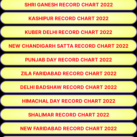
SHRI GANESH RECORD CHART 2022
KASHIPUR RECORD CHART 2022
KUBER DELHI RECORD CHART 2022
NEW CHANDIGARH SATTA RECORD CHART 2022
PUNJAB DAY RECORD CHART 2022
ZILA FARIDABAD RECORD CHART 2022
DELHI BADSHAW RECORD CHART 2022
HIMACHAL DAY RECORD CHART 2022
SHALIMAR RECORD CHART 2022
NEW FARIDABAD RECORD CHART 2022