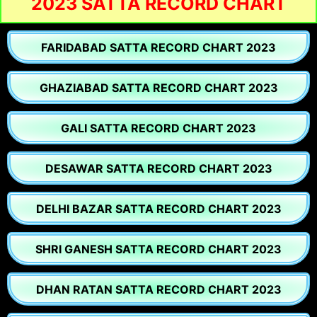
2023 SATTA RECORD CHART
FARIDABAD SATTA RECORD CHART 2023
GHAZIABAD SATTA RECORD CHART 2023
GALI SATTA RECORD CHART 2023
DESAWAR SATTA RECORD CHART 2023
DELHI BAZAR SATTA RECORD CHART 2023
SHRI GANESH SATTA RECORD CHART 2023
DHAN RATAN SATTA RECORD CHART 2023