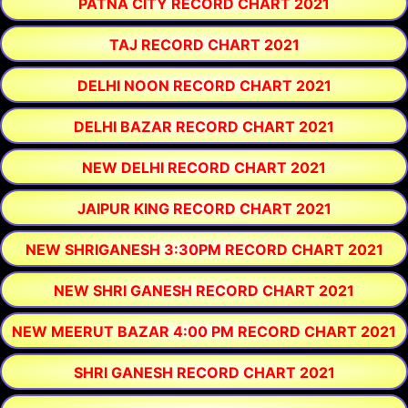
PATNA CITY RECORD CHART 2021
TAJ RECORD CHART 2021
DELHI NOON RECORD CHART 2021
DELHI BAZAR RECORD CHART 2021
NEW DELHI RECORD CHART 2021
JAIPUR KING RECORD CHART 2021
NEW SHRIGANESH 3:30PM RECORD CHART 2021
NEW SHRI GANESH RECORD CHART 2021
NEW MEERUT BAZAR 4:00 PM RECORD CHART 2021
SHRI GANESH RECORD CHART 2021