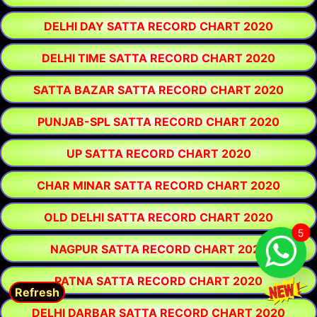
DELHI DAY SATTA RECORD CHART 2020
DELHI TIME SATTA RECORD CHART 2020
SATTA BAZAR SATTA RECORD CHART 2020
PUNJAB-SPL SATTA RECORD CHART 2020
UP SATTA RECORD CHART 2020
CHAR MINAR SATTA RECORD CHART 2020
OLD DELHI SATTA RECORD CHART 2020
NAGPUR SATTA RECORD CHART 2020
PATNA SATTA RECORD CHART 2020
DELHI DARBAR SATTA RECORD CHART 2020