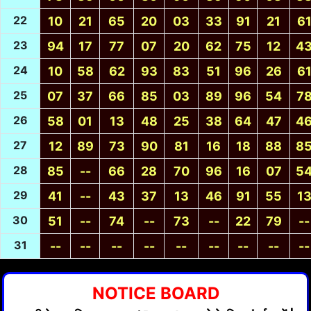
22
10
21
65
20
03
33
91
21
6
23
94
17
77
07
20
62
75
12
4
24
10
58
62
93
83
51
96
26
6
25
07
37
66
85
03
89
96
54
7
26
58
01
13
48
25
38
64
47
4
27
12
89
73
90
81
16
18
88
8
28
85
--
66
28
70
96
16
07
5
29
41
--
43
37
13
46
91
55
1
30
51
--
74
--
73
--
22
79
--
31
--
--
--
--
--
--
--
--
--
NOTICE BOARD