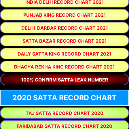
INDIA DELHI RECORD CHART 2021
PUNJAB KING RECORD CHART 2021
DELHI-DARBAR RECORD CHART 2021
SATTA BAZAR RECORD CHART 2021
DAILY SATTA KING RECORD CHART 2021
BHAGYA REKHA KING RECORD CHART 2021
100% CONFIRM SATTA LEAK NUMBER
2020 SATTA RECORD CHART
TAJ SATTA RECORD CHART 2020
FARIDABAD SATTA RECORD CHART 2020