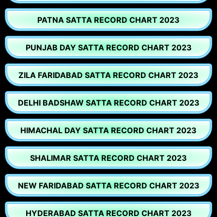
PATNA SATTA RECORD CHART 2023
PUNJAB DAY SATTA RECORD CHART 2023
ZILA FARIDABAD SATTA RECORD CHART 2023
DELHI BADSHAW SATTA RECORD CHART 2023
HIMACHAL DAY SATTA RECORD CHART 2023
SHALIMAR SATTA RECORD CHART 2023
NEW FARIDABAD SATTA RECORD CHART 2023
HYDERABAD SATTA RECORD CHART 2023