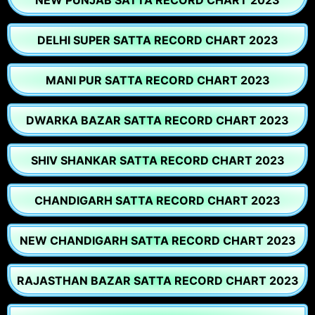
NEW PUNJAB SATTA RECORD CHART 2023
DELHI SUPER SATTA RECORD CHART 2023
MANI PUR SATTA RECORD CHART 2023
DWARKA BAZAR SATTA RECORD CHART 2023
SHIV SHANKAR SATTA RECORD CHART 2023
CHANDIGARH SATTA RECORD CHART 2023
NEW CHANDIGARH SATTA RECORD CHART 2023
RAJASTHAN BAZAR SATTA RECORD CHART 2023