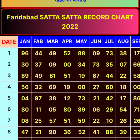
Faridabad SATTA SATTA RECORD CHART
2022
JAN
FAB
MAR
APR
MAY
JUN
JUL
AUG
SE
DATE
1
96
44
49
52
88
09
73
38
17
2
30
37
09
00
34
73
35
07
6
3
89
49
81
51
19
67
44
22
5
4
56
32
69
19
00
27
60
18
0
5
04
97
38
12
73
21
42
17
8
6
80
11
05
80
89
06
29
54
71
7
08
25
57
51
59
22
10
26
2
8
47
21
90
36
52
41
88
39
3