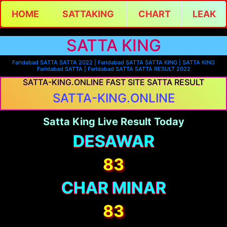
HOME
SATTAKING
CHART
LEAK
SATTA KING
Faridabad SATTA SATTA 2022 | Faridabad SATTA SATTA KING | SATTA KING
Faridabad SATTA | Faridabad SATTA SATTA RESULT 2022
SATTA-KING.ONLINE FAST SITE SATTA RESULT
SATTA-KING.ONLINE
Satta King Live Result Today
DESAWAR
83
CHAR MINAR
83