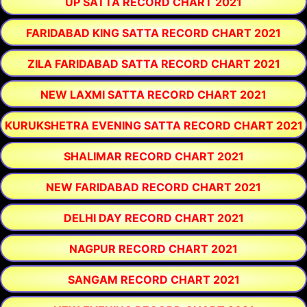
UP SATTA RECORD CHART 2021
FARIDABAD KING SATTA RECORD CHART 2021
ZILA FARIDABAD SATTA RECORD CHART 2021
NEW LAXMI SATTA RECORD CHART 2021
KURUKSHETRA EVENING SATTA RECORD CHART 2021
SHALIMAR RECORD CHART 2021
NEW FARIDABAD RECORD CHART 2021
DELHI DAY RECORD CHART 2021
NAGPUR RECORD CHART 2021
SANGAM RECORD CHART 2021