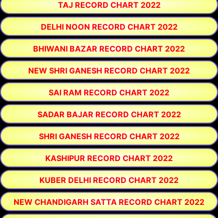
TAJ RECORD CHART 2022
DELHI NOON RECORD CHART 2022
BHIWANI BAZAR RECORD CHART 2022
NEW SHRI GANESH RECORD CHART 2022
SAI RAM RECORD CHART 2022
SADAR BAJAR RECORD CHART 2022
SHRI GANESH RECORD CHART 2022
KASHIPUR RECORD CHART 2022
KUBER DELHI RECORD CHART 2022
NEW CHANDIGARH SATTA RECORD CHART 2022