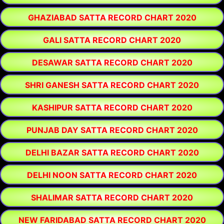
GHAZIABAD SATTA RECORD CHART 2020
GALI SATTA RECORD CHART 2020
DESAWAR SATTA RECORD CHART 2020
SHRI GANESH SATTA RECORD CHART 2020
KASHIPUR SATTA RECORD CHART 2020
PUNJAB DAY SATTA RECORD CHART 2020
DELHI BAZAR SATTA RECORD CHART 2020
DELHI NOON SATTA RECORD CHART 2020
SHALIMAR SATTA RECORD CHART 2020
NEW FARIDABAD SATTA RECORD CHART 2020