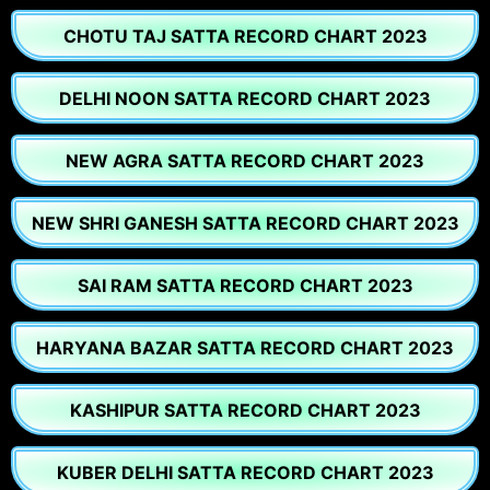
CHOTU TAJ SATTA RECORD CHART 2023
DELHI NOON SATTA RECORD CHART 2023
NEW AGRA SATTA RECORD CHART 2023
NEW SHRI GANESH SATTA RECORD CHART 2023
SAI RAM SATTA RECORD CHART 2023
HARYANA BAZAR SATTA RECORD CHART 2023
KASHIPUR SATTA RECORD CHART 2023
KUBER DELHI SATTA RECORD CHART 2023