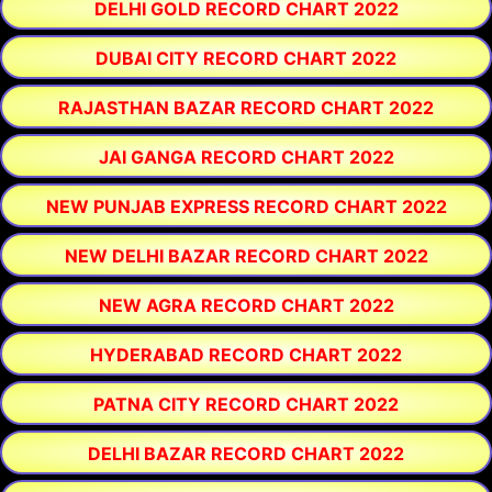
DELHI GOLD RECORD CHART 2022
DUBAI CITY RECORD CHART 2022
RAJASTHAN BAZAR RECORD CHART 2022
JAI GANGA RECORD CHART 2022
NEW PUNJAB EXPRESS RECORD CHART 2022
NEW DELHI BAZAR RECORD CHART 2022
NEW AGRA RECORD CHART 2022
HYDERABAD RECORD CHART 2022
PATNA CITY RECORD CHART 2022
DELHI BAZAR RECORD CHART 2022