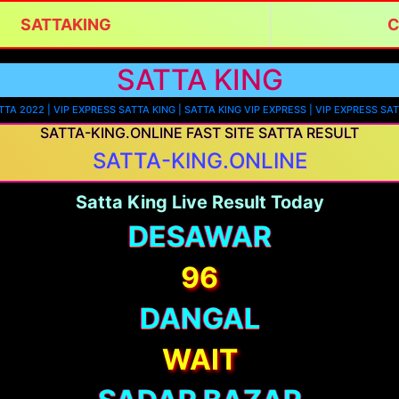
SATTAKING
C
SATTA KING
TTA 2022 | VIP EXPRESS SATTA KING | SATTA KING VIP EXPRESS | VIP EXPRESS SA
SATTA-KING.ONLINE FAST SITE SATTA RESULT
SATTA-KING.ONLINE
Satta King Live Result Today
DESAWAR
96
DANGAL
WAIT