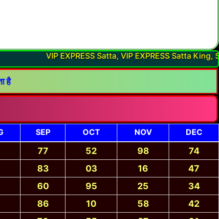
VIP EXPRESS Satta, VIP EXPRESS Satta King, Satta King
 है
G
SEP
OCT
NOV
DEC
5
77
52
98
74
83
03
16
47
3
60
95
25
34
9
86
10
58
42