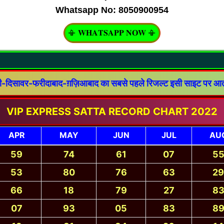
Whatsapp No: 8050900954
📳 𝐖𝐇𝐀𝐓𝐒𝐀𝐏𝐏 𝐍𝐎𝐖 📳
ी-दिसावर-फरीदाबाद-ग़ज़िआबाद का सबसे पहले रिजल्ट इसी साइट पर आता
VIP EXPRESS SATTA RECORD CHART 2022
APR
MAY
JUN
JUL
AU
59
74
61
07
5
53
80
76
63
29
66
18
79
27
8
07
93
05
83
8