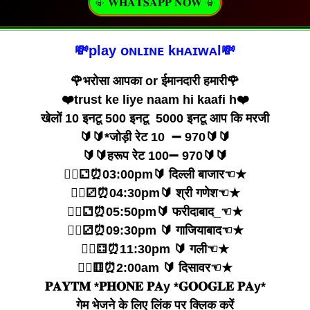
📳 𝐖𝐇𝐀𝐓𝐒𝐀𝐏𝐏 𝐍𝐎𝐖 📳
💸play oɴʟɪɴᴇ kʜᴀɪᴡᴀl💸
🌹भरोसा आपका or ईमानदारी हमारी🌹
❤️trust ke liye naam hi kaafi h❤️
खेलों 10 इनटू 500 इनटू 5000 इनटू आप कि मरजी
🔰🔰*जोड़ी रेट 10 ➖ 970🔰🔰
🔰🔰हरूप रेट 100➖ 970🔰🔰
🧜‍♂️⚁⏰03:00pm🔰 दिल्ली बाजार☜★
🧜‍♂️⚂⏰04:30pm🔰 श्री गणेश☜★
🧜‍♂️⚁⏰05:50pm🔰 फरीदाबाद_☜★
🧜‍♂️⚂⏰09:30pm 🔰 गाजियाबाद☜★
🧜‍♂️⚃⏰11:30pm 🔰 गली☜★
🧜‍♂️⚅⏰2:00am 🔰 दिसावर☜★
𝐏𝐀𝐘𝐓𝐌 *𝐏𝐇𝐎𝐍𝐄 𝐏𝐀y *𝐆𝐎𝐎𝐆𝐋𝐄 𝐏𝐀y*
गेम भेजने के लिए लिंक पर क्लिक करें