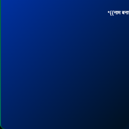
*{{नाम बनाय