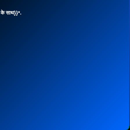
स के साथ}}*.