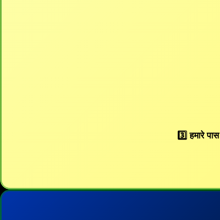
3️⃣ हमारे पा