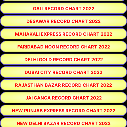
GALI RECORD CHART 2022
DESAWAR RECORD CHART 2022
MAHAKALI EXPRESS RECORD CHART 2022
FARIDABAD NOON RECORD CHART 2022
DELHI GOLD RECORD CHART 2022
DUBAI CITY RECORD CHART 2022
RAJASTHAN BAZAR RECORD CHART 2022
JAI GANGA RECORD CHART 2022
NEW PUNJAB EXPRESS RECORD CHART 2022
NEW DELHI BAZAR RECORD CHART 2022