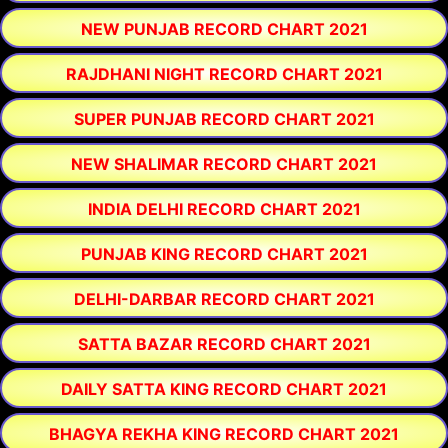
NEW PUNJAB RECORD CHART 2021
RAJDHANI NIGHT RECORD CHART 2021
SUPER PUNJAB RECORD CHART 2021
NEW SHALIMAR RECORD CHART 2021
INDIA DELHI RECORD CHART 2021
PUNJAB KING RECORD CHART 2021
DELHI-DARBAR RECORD CHART 2021
SATTA BAZAR RECORD CHART 2021
DAILY SATTA KING RECORD CHART 2021
BHAGYA REKHA KING RECORD CHART 2021