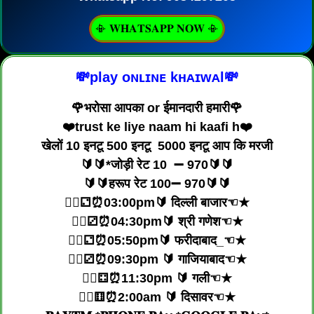
📳 𝐖𝐇𝐀𝐓𝐒𝐀𝐏𝐏 𝐍𝐎𝐖 📳
💸play oɴʟɪɴᴇ kʜᴀɪᴡᴀl💸
🌹भरोसा आपका or ईमानदारी हमारी🌹
❤️trust ke liye naam hi kaafi h❤️
खेलों 10 इनटू 500 इनटू 5000 इनटू आप कि मरजी
🔰🔰*जोड़ी रेट 10 ➖ 970🔰🔰
🔰🔰हरूप रेट 100➖ 970🔰🔰
🧜‍♂️⚁⏰03:00pm🔰 दिल्ली बाजार☜★
🧜‍♂️⚂⏰04:30pm🔰 श्री गणेश☜★
🧜‍♂️⚁⏰05:50pm🔰 फरीदाबाद_☜★
🧜‍♂️⚂⏰09:30pm 🔰 गाजियाबाद☜★
🧜‍♂️⚃⏰11:30pm 🔰 गली☜★
🧜‍♂️⚅⏰2:00am 🔰 दिसावर☜★