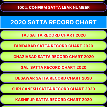
100% CONFIRM SATTA LEAK NUMBER
2020 SATTA RECORD CHART
TAJ SATTA RECORD CHART 2020
FARIDABAD SATTA RECORD CHART 2020
GHAZIABAD SATTA RECORD CHART 2020
GALI SATTA RECORD CHART 2020
DESAWAR SATTA RECORD CHART 2020
SHRI GANESH SATTA RECORD CHART 2020
KASHIPUR SATTA RECORD CHART 2020