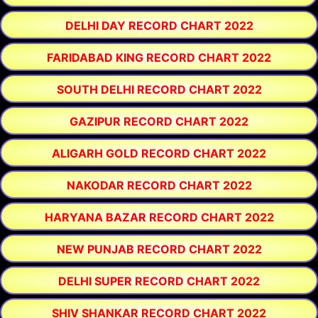
DELHI DAY RECORD CHART 2022
FARIDABAD KING RECORD CHART 2022
SOUTH DELHI RECORD CHART 2022
GAZIPUR RECORD CHART 2022
ALIGARH GOLD RECORD CHART 2022
NAKODAR RECORD CHART 2022
HARYANA BAZAR RECORD CHART 2022
NEW PUNJAB RECORD CHART 2022
DELHI SUPER RECORD CHART 2022
SHIV SHANKAR RECORD CHART 2022