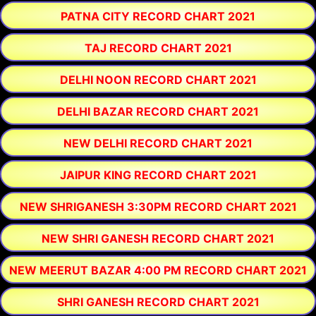
PATNA CITY RECORD CHART 2021
TAJ RECORD CHART 2021
DELHI NOON RECORD CHART 2021
DELHI BAZAR RECORD CHART 2021
NEW DELHI RECORD CHART 2021
JAIPUR KING RECORD CHART 2021
NEW SHRIGANESH 3:30PM RECORD CHART 2021
NEW SHRI GANESH RECORD CHART 2021
NEW MEERUT BAZAR 4:00 PM RECORD CHART 2021
SHRI GANESH RECORD CHART 2021