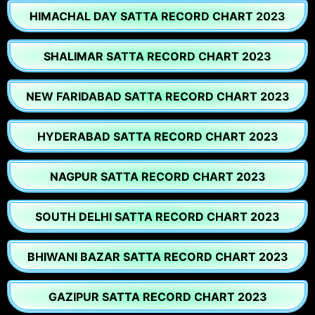
HIMACHAL DAY SATTA RECORD CHART 2023
SHALIMAR SATTA RECORD CHART 2023
NEW FARIDABAD SATTA RECORD CHART 2023
HYDERABAD SATTA RECORD CHART 2023
NAGPUR SATTA RECORD CHART 2023
SOUTH DELHI SATTA RECORD CHART 2023
BHIWANI BAZAR SATTA RECORD CHART 2023
GAZIPUR SATTA RECORD CHART 2023