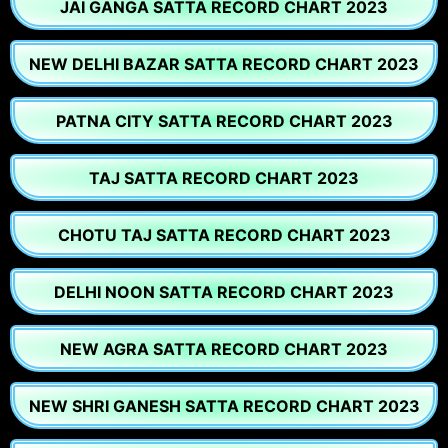
JAI GANGA SATTA RECORD CHART 2023
NEW DELHI BAZAR SATTA RECORD CHART 2023
PATNA CITY SATTA RECORD CHART 2023
TAJ SATTA RECORD CHART 2023
CHOTU TAJ SATTA RECORD CHART 2023
DELHI NOON SATTA RECORD CHART 2023
NEW AGRA SATTA RECORD CHART 2023
NEW SHRI GANESH SATTA RECORD CHART 2023