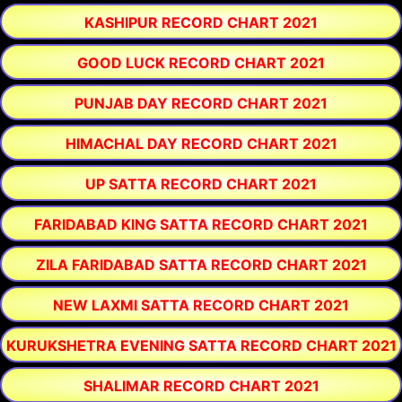
KASHIPUR RECORD CHART 2021
GOOD LUCK RECORD CHART 2021
PUNJAB DAY RECORD CHART 2021
HIMACHAL DAY RECORD CHART 2021
UP SATTA RECORD CHART 2021
FARIDABAD KING SATTA RECORD CHART 2021
ZILA FARIDABAD SATTA RECORD CHART 2021
NEW LAXMI SATTA RECORD CHART 2021
KURUKSHETRA EVENING SATTA RECORD CHART 2021
SHALIMAR RECORD CHART 2021