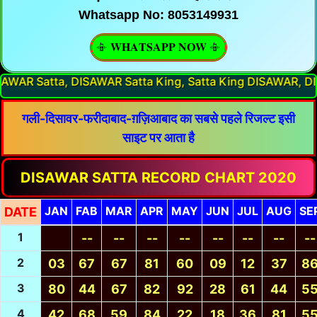
Whatsapp No: 8053149931
📳 𝐖𝐇𝐀𝐓𝐒𝐀𝐏𝐏 𝐍𝐎𝐖 📳
AWAR Satta King, Satta King DISAWAR, DISAWAR Satta Res
गली-दिसावर-फरीदाबाद-ग़ज़िआबाद का सबसे पहले रिजल्ट इसी
साइट पर आता है
DISAWAR SATTA RECORD CHART 2020
JAN
FAB
MAR
APR
MAY
JUN
JUL
AUG
SE
DATE
1
--
--
--
--
--
--
--
--
2
03
67
67
81
60
09
12
37
8
3
80
44
67
82
92
28
61
44
5
4
42
68
59
84
22
18
36
81
5