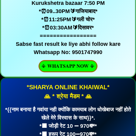
Kurukshetra bazaar 7:50 PM
*⏰09..30PM🔰गाजियाबाद*
*⏰11:25PM🔰गली चोर*
*⏰03:30AM🔰दिसावर*
=================
Sabse fast result ke liye abhi follow kare
Whatsapp No: 9501747990
📳 𝐖𝐇𝐀𝐓𝐒𝐀𝐏𝐏 𝐍𝐎𝐖 📳
*SHARYA ONLINE KHAIWAL*
🙏 * श्रेया मैडम * 🙏
*{{नाम बनाया है गवांया नही क्योंकि कामयाब लोग धोखेबाज नहीं होते
खेले मेरे विस्वास के साथ}}*.
*⬛ जोड़ी रेट 10 ➖ 970💸*
*⬛ हरूप रेट 100➖970💸*