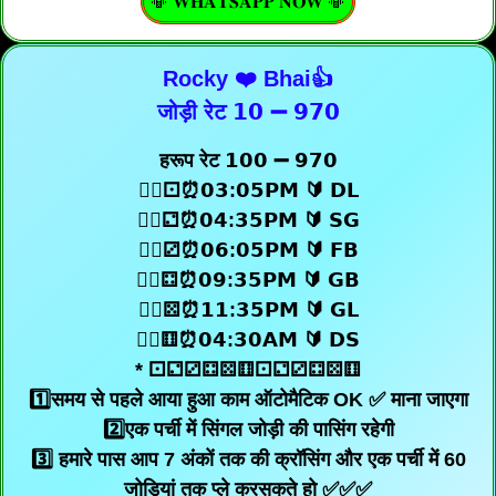
📳 𝐖𝐇𝐀𝐓𝐒𝐀𝐏𝐏 𝐍𝐎𝐖 📳
Rocky ❤️ Bhai👍
जोड़ी रेट 𝟭𝟬 ➖ 𝟵𝟳𝟬
हरूप रेट 𝟭𝟬𝟬 ➖ 𝟵𝟳𝟬
🧜‍♂️⚀⏰𝟬𝟯:𝟬𝟱𝗣𝗠 🔰 𝗗𝗟
🧜‍♂️⚁⏰𝟬𝟰:𝟯𝟱𝗣𝗠 🔰 𝗦𝗚
🧜‍♂️⚂⏰𝟬𝟲:𝟬𝟱𝗣𝗠 🔰 𝗙𝗕
🧜‍♂️⚃⏰𝟬𝟵:𝟯𝟱𝗣𝗠 🔰 𝗚𝗕
🧜‍♂️⚄⏰𝟭𝟭:𝟯𝟱𝗣𝗠 🔰 𝗚𝗟
🧜‍♂️⚅⏰𝟬𝟰:𝟯𝟬𝗔𝗠 🔰 𝗗𝗦
* ⚀⚁⚂⚃⚄⚅⚀⚁⚂⚃⚄⚅
1️⃣समय से पहले आया हुआ काम ऑटोमैटिक OK ✅ माना जाएगा
2️⃣एक पर्ची में सिंगल जोड़ी की पासिंग रहेगी
3️⃣ हमारे पास आप 7 अंकों तक की क्रॉसिंग और एक पर्ची में 60
जोड़ियां तक प्ले करसकते हो ✅✅✅