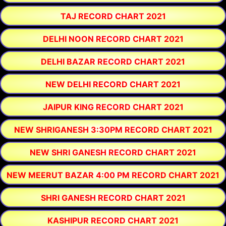
TAJ RECORD CHART 2021
DELHI NOON RECORD CHART 2021
DELHI BAZAR RECORD CHART 2021
NEW DELHI RECORD CHART 2021
JAIPUR KING RECORD CHART 2021
NEW SHRIGANESH 3:30PM RECORD CHART 2021
NEW SHRI GANESH RECORD CHART 2021
NEW MEERUT BAZAR 4:00 PM RECORD CHART 2021
SHRI GANESH RECORD CHART 2021
KASHIPUR RECORD CHART 2021