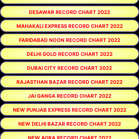
DESAWAR RECORD CHART 2022
MAHAKALI EXPRESS RECORD CHART 2022
FARIDABAD NOON RECORD CHART 2022
DELHI GOLD RECORD CHART 2022
DUBAI CITY RECORD CHART 2022
RAJASTHAN BAZAR RECORD CHART 2022
JAI GANGA RECORD CHART 2022
NEW PUNJAB EXPRESS RECORD CHART 2022
NEW DELHI BAZAR RECORD CHART 2022
NEW AGRA RECORD CHART 2022