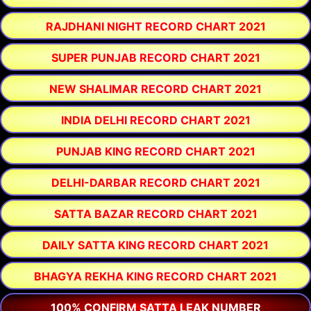
RAJDHANI NIGHT RECORD CHART 2021
SUPER PUNJAB RECORD CHART 2021
NEW SHALIMAR RECORD CHART 2021
INDIA DELHI RECORD CHART 2021
PUNJAB KING RECORD CHART 2021
DELHI-DARBAR RECORD CHART 2021
SATTA BAZAR RECORD CHART 2021
DAILY SATTA KING RECORD CHART 2021
BHAGYA REKHA KING RECORD CHART 2021
100% CONFIRM SATTA LEAK NUMBER