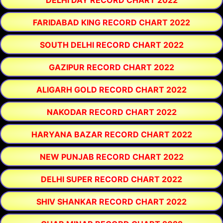
FARIDABAD KING RECORD CHART 2022
SOUTH DELHI RECORD CHART 2022
GAZIPUR RECORD CHART 2022
ALIGARH GOLD RECORD CHART 2022
NAKODAR RECORD CHART 2022
HARYANA BAZAR RECORD CHART 2022
NEW PUNJAB RECORD CHART 2022
DELHI SUPER RECORD CHART 2022
SHIV SHANKAR RECORD CHART 2022