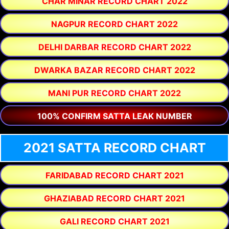
CHAR MINAR RECORD CHART 2022
NAGPUR RECORD CHART 2022
DELHI DARBAR RECORD CHART 2022
DWARKA BAZAR RECORD CHART 2022
MANI PUR RECORD CHART 2022
100% CONFIRM SATTA LEAK NUMBER
2021 SATTA RECORD CHART
FARIDABAD RECORD CHART 2021
GHAZIABAD RECORD CHART 2021
GALI RECORD CHART 2021