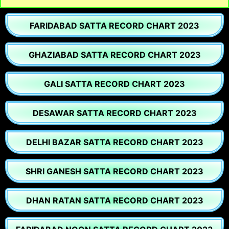
FARIDABAD SATTA RECORD CHART 2023
GHAZIABAD SATTA RECORD CHART 2023
GALI SATTA RECORD CHART 2023
DESAWAR SATTA RECORD CHART 2023
DELHI BAZAR SATTA RECORD CHART 2023
SHRI GANESH SATTA RECORD CHART 2023
DHAN RATAN SATTA RECORD CHART 2023