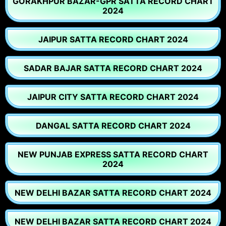
GORAKHPUR BAZAR-GPR SATTA RECORD CHART
2024
JAIPUR SATTA RECORD CHART 2024
SADAR BAJAR SATTA RECORD CHART 2024
JAIPUR CITY SATTA RECORD CHART 2024
DANGAL SATTA RECORD CHART 2024
NEW PUNJAB EXPRESS SATTA RECORD CHART
2024
NEW DELHI BAZAR SATTA RECORD CHART 2024
NEW DELHI BAZAR SATTA RECORD CHART 2024