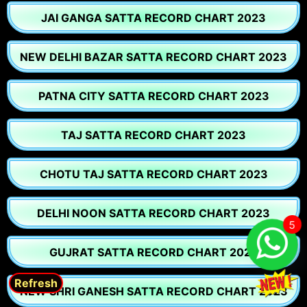
JAI GANGA SATTA RECORD CHART 2023
NEW DELHI BAZAR SATTA RECORD CHART 2023
PATNA CITY SATTA RECORD CHART 2023
TAJ SATTA RECORD CHART 2023
CHOTU TAJ SATTA RECORD CHART 2023
DELHI NOON SATTA RECORD CHART 2023
GUJRAT SATTA RECORD CHART 2023
NEW SHRI GANESH SATTA RECORD CHART 2023