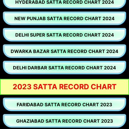
HYDERABAD SATTA RECORD CHART 2024
NEW PUNJAB SATTA RECORD CHART 2024
DELHI SUPER SATTA RECORD CHART 2024
DWARKA BAZAR SATTA RECORD CHART 2024
DELHI DARBAR SATTA RECORD CHART 2024
2023 SATTA RECORD CHART
FARIDABAD SATTA RECORD CHART 2023
GHAZIABAD SATTA RECORD CHART 2023