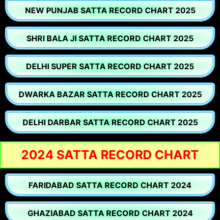
NEW PUNJAB SATTA RECORD CHART 2025
SHRI BALA JI SATTA RECORD CHART 2025
DELHI SUPER SATTA RECORD CHART 2025
DWARKA BAZAR SATTA RECORD CHART 2025
DELHI DARBAR SATTA RECORD CHART 2025
2024 SATTA RECORD CHART
FARIDABAD SATTA RECORD CHART 2024
GHAZIABAD SATTA RECORD CHART 2024