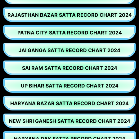
RAJASTHAN BAZAR SATTA RECORD CHART 2024
PATNA CITY SATTA RECORD CHART 2024
JAI GANGA SATTA RECORD CHART 2024
SAI RAM SATTA RECORD CHART 2024
UP BIHAR SATTA RECORD CHART 2024
HARYANA BAZAR SATTA RECORD CHART 2024
NEW SHRI GANESH SATTA RECORD CHART 2024
HARYANA DAY SATTA RECORD CHART 2024