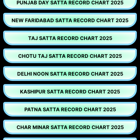
PUNJAB DAY SATTA RECORD CHART 2025
NEW FARIDABAD SATTA RECORD CHART 2025
TAJ SATTA RECORD CHART 2025
CHOTU TAJ SATTA RECORD CHART 2025
DELHI NOON SATTA RECORD CHART 2025
KASHIPUR SATTA RECORD CHART 2025
PATNA SATTA RECORD CHART 2025
CHAR MINAR SATTA RECORD CHART 2025