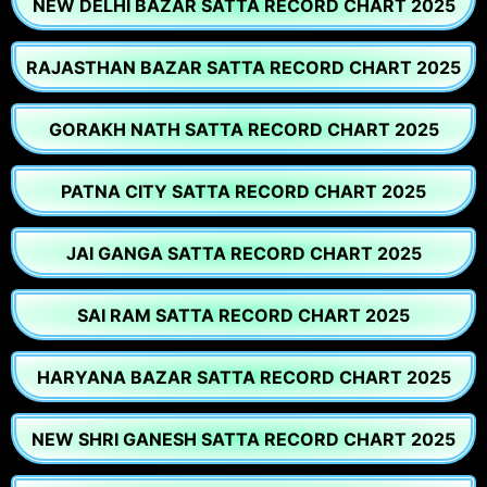
NEW DELHI BAZAR SATTA RECORD CHART 2025
RAJASTHAN BAZAR SATTA RECORD CHART 2025
GORAKH NATH SATTA RECORD CHART 2025
PATNA CITY SATTA RECORD CHART 2025
JAI GANGA SATTA RECORD CHART 2025
SAI RAM SATTA RECORD CHART 2025
HARYANA BAZAR SATTA RECORD CHART 2025
NEW SHRI GANESH SATTA RECORD CHART 2025