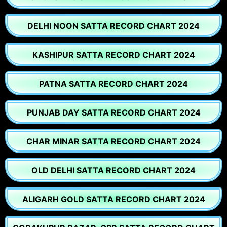
DELHI NOON SATTA RECORD CHART 2024
KASHIPUR SATTA RECORD CHART 2024
PATNA SATTA RECORD CHART 2024
PUNJAB DAY SATTA RECORD CHART 2024
CHAR MINAR SATTA RECORD CHART 2024
OLD DELHI SATTA RECORD CHART 2024
ALIGARH GOLD SATTA RECORD CHART 2024