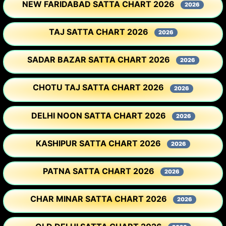
NEW FARIDABAD SATTA CHART 2026
2026
TAJ SATTA CHART 2026
2026
SADAR BAZAR SATTA CHART 2026
2026
CHOTU TAJ SATTA CHART 2026
2026
DELHI NOON SATTA CHART 2026
2026
KASHIPUR SATTA CHART 2026
2026
PATNA SATTA CHART 2026
2026
CHAR MINAR SATTA CHART 2026
2026