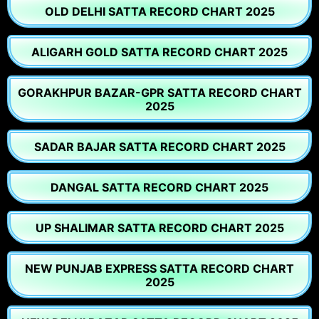
OLD DELHI SATTA RECORD CHART 2025
ALIGARH GOLD SATTA RECORD CHART 2025
GORAKHPUR BAZAR-GPR SATTA RECORD CHART
2025
SADAR BAJAR SATTA RECORD CHART 2025
DANGAL SATTA RECORD CHART 2025
UP SHALIMAR SATTA RECORD CHART 2025
NEW PUNJAB EXPRESS SATTA RECORD CHART
2025