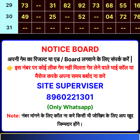
29
73
--
31
82
92
73
68
55
1
30
49
--
25
--
52
--
04
72
7
31
--
--
--
--
--
--
--
--
--
NOTICE BOARD
अपनी गेम का रिजल्ट या एड / Board लगवाने के लिए संपर्क करें |
👉
इस नंबर पर कोई लीक गेम नही मिलता गेम लेने वाले भाई कॉल या
मैसेज करके अपना समय बर्बाद ना करे
SITE SUPERVISER
8960221301
(Only Whatsapp)
Note:
नंबर मांगने के लिए कॉल ना करे किसी भी जोखिम के लिए आप खुद
जिम्मदार होंगे।