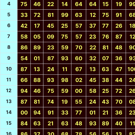
4
75
46
22
14
64
64
15
19
9
5
33
72
81
99
63
12
75
91
6
6
42
17
45
25
57
37
77
26
1
7
58
05
09
75
57
23
76
87
1
8
86
89
23
59
70
22
81
48
9
9
54
01
87
93
60
32
07
36
9
10
87
13
24
11
67
13
63
47
10
11
66
88
93
98
02
45
38
44
2
12
94
46
75
59
00
58
25
72
2
13
87
81
74
19
55
24
43
70
0
14
00
94
91
33
77
01
21
36
2
15
84
63
21
63
48
93
89
40
1
16
86
37
30
68
78
56
56
13
8