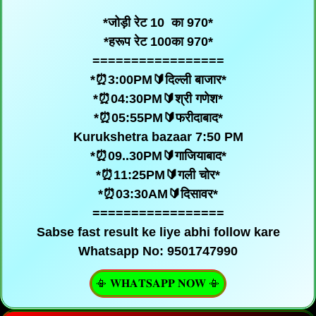
*जोड़ी रेट 10 का 970*
*हरूप रेट 100का 970*
=================
*⏰3:00PM🔰दिल्ली बाजार*
*⏰04:30PM🔰श्री गणेश*
*⏰05:55PM🔰फरीदाबाद*
Kurukshetra bazaar 7:50 PM
*⏰09..30PM🔰गाजियाबाद*
*⏰11:25PM🔰गली चोर*
*⏰03:30AM🔰दिसावर*
=================
Sabse fast result ke liye abhi follow kare
Whatsapp No: 9501747990
📳 𝐖𝐇𝐀𝐓𝐒𝐀𝐏𝐏 𝐍𝐎𝐖 📳