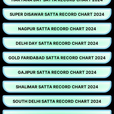
SUPER DISAWAR SATTA RECORD CHART 2024
NAGPUR SATTA RECORD CHART 2024
DELHI DAY SATTA RECORD CHART 2024
GOLD FARIDABAD SATTA RECORD CHART 2024
GAJIPUR SATTA RECORD CHART 2024
SHALIMAR SATTA RECORD CHART 2024
SOUTH DELHI SATTA RECORD CHART 2024